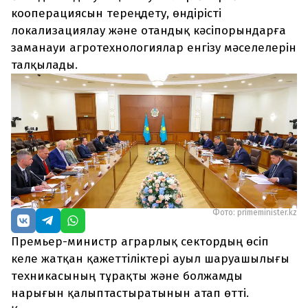
кооперациясын тереңдету, өндірісті
локализациялау және отандық кәсіпорындарға
заманауи агротехнологиялар енгізу мәселелерін
талқылады.
Фото: primeminister.kz
Премьер-министр аграрлық сектордың өсіп
келе жатқан қажеттіліктері ауыл шаруашылығы
техникасының тұрақты және болжамды
нарығын қалыптастыратынын атап өтті.