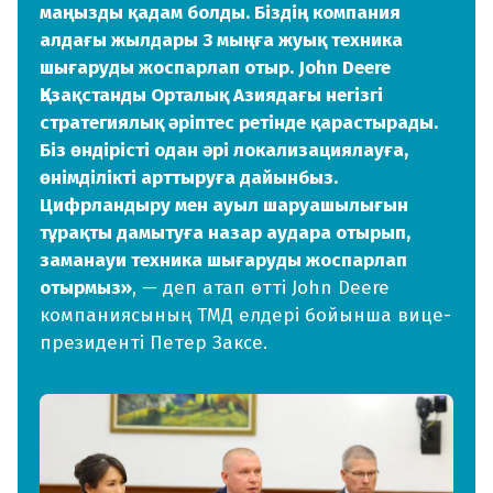
маңызды қадам болды. Біздің компания
алдағы жылдары 3 мыңға жуық техника
шығаруды жоспарлап отыр. John Deere
Қазақстанды Орталық Азиядағы негізгі
стратегиялық әріптес ретінде қарастырады.
Біз өндірісті одан әрі локализациялауға,
өнімділікті арттыруға дайынбыз.
Цифрландыру мен ауыл шаруашылығын
тұрақты дамытуға назар аудара отырып,
заманауи техника шығаруды жоспарлап
отырмыз»
, — деп атап өтті John Deere
компаниясының ТМД елдері бойынша вице-
президенті Петер Заксе.