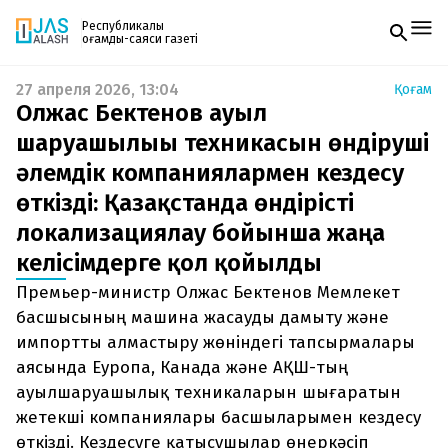
Республикалық
қоғамдық-саяси газеті
27 апреля 2026, 13:04
Қоғам
Жаңалықтар
Олжас Бектенов ауыл
Спорт
Газетке жазылу
Live
шаруашылығы техникасын өндіруші
PDF форматтағы газетті ай сайын электронды
Руханият
әлемдік компаниялармен кездесу
поштаңызға алып отырыңыз. Жаңа нөмір
Аймақ
шыққан сәтте сізге бірден жіберіледі. Тек email
Архив
өткізді: Қазақстанда өндірісті
енгізіңіз, біз қалғанын өзіміз жібереміз.
Заң және тәртіп
локализациялау бойынша жаңа
келісімдерге қол қойылды
Редакциямен байланыс
+7 708 604 51 06
Премьер-министр Олжас Бектенов Мемлекет
Жарнама бөлімі
+7 701 220 64 52
басшысының машина жасауды дамыту және
Пошта
импортты алмастыру жөніндегі тапсырмалары
zhasalash100@gmail.com
аясында Еуропа, Канада және АҚШ-тың
ауылшаруашылық техникаларын шығаратын
жетекші компаниялары басшыларымен кездесу
өткізді. Кездесуге қатысушылар өнеркәсіп