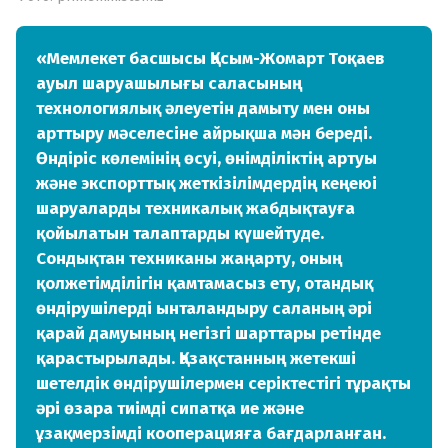
«Мемлекет басшысы Қасым-Жомарт Тоқаев
ауыл шаруашылығы саласының
технологиялық әлеуетін дамыту мен оны
арттыру мәселесіне айрықша мән береді.
Өндіріс көлемінің өсуі, өнімділіктің артуы
және экспорттық жеткізілімдердің кеңеюі
шаруаларды техникалық жабдықтауға
қойылатын талаптарды күшейтуде.
Сондықтан техниканы жаңарту, оның
қолжетімділігін қамтамасыз ету, отандық
өндірушілерді ынталандыру саланың әрі
қарай дамуының негізгі шарттары ретінде
қарастырылады. Қазақстанның жетекші
шетелдік өндірушілермен серіктестігі тұрақты
әрі өзара тиімді сипатқа ие және
ұзақмерзімді кооперацияға бағдарланған.