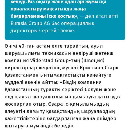
келеді. Біз оқыту және одан әрі жұмысқа
орналастыру мақсатында жаңа
бағдарламаны іске қостық»
, — деп атап өтті
Eurasia Group AG бас операциялық
директоры Сергей Глокке.
Өнімі 40-тан астам елге тарайтын, ауыл
шаруашылығы техникасын өндіруші жетекші
компания Väderstad Group-тың (Швеция)
директорлар кеңесінің мүшесі Кристина Старк
Қазақстанмен ынтымақтастықты кеңейтуге
мүдделі екенін айтты: «Біздің компания
Қазақстанның тұрақты серіктесі болуды және
елдің ауыл шаруашылығын дамытуға қатысуды
жоспарлап отыр. Өзара іс-қимылымыздың
әлеуетін дамыту қазақстандық шаруалардың
қажеттіліктеріне бағдарланған жаңа өнімдер
шығаруға мүмкіндік береді».