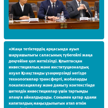
«Жаңа тетіктердің арқасында ауыл
шаруашылығы саласының түбегейлі жаңа
деңгейіне қол жеткізілді. Қалыптасқан
инвестициялық және институционалдық
ахуал Қазақстанды ұзақмерзімді негізде
технологиялар трансферті, жобаларды
локализациялау және дамыту контекстінде
шетелдік инвестициялар үшін тартымды
алаңға айналдырады. Сонымен қатар адами
капиталдың маңыздылығын атап өткім