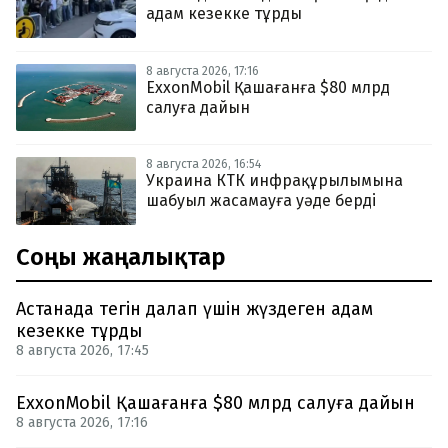
адам кезекке тұрды
8 августа 2026, 17:16
ExxonMobil Қашағанға $80 млрд
салуға дайын
8 августа 2026, 16:54
Украина КТК инфрақұрылымына
шабуыл жасамауға уәде берді
Соңғы жаңалықтар
Астанада тегін далап үшін жүздеген адам
кезекке тұрды
8 августа 2026, 17:45
ExxonMobil Қашағанға $80 млрд салуға дайын
8 августа 2026, 17:16