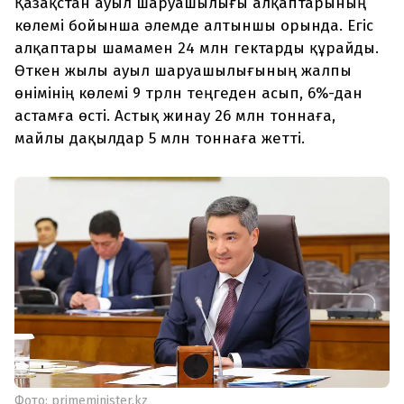
Қазақстан ауыл шаруашылығы алқаптарының
көлемі бойынша әлемде алтыншы орында. Егіс
алқаптары шамамен 24 млн гектарды құрайды.
Өткен жылы ауыл шаруашылығының жалпы
өнімінің көлемі 9 трлн теңгеден асып, 6%-дан
астамға өсті. Астық жинау 26 млн тоннаға,
майлы дақылдар 5 млн тоннаға жетті.
Фото: primeminister.kz