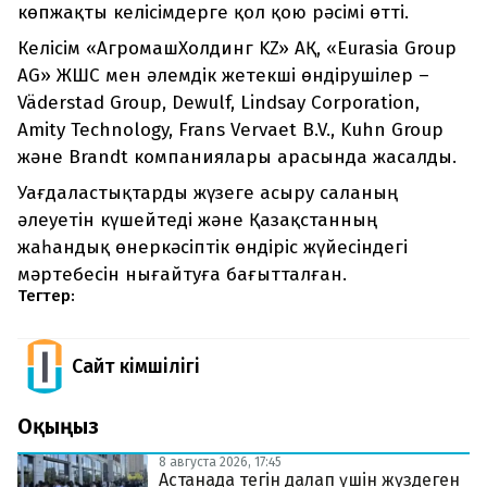
көпжақты келісімдерге қол қою рәсімі өтті.
Келісім «АгромашХолдинг KZ» АҚ, «Eurasia Group
AG» ЖШС мен әлемдік жетекші өндірушілер –
Väderstad Group, Dewulf, Lindsay Corporation,
Amity Technology, Frans Vervaet B.V., Kuhn Group
және Brandt компаниялары арасында жасалды.
Уағдаластықтарды жүзеге асыру саланың
әлеуетін күшейтеді және Қазақстанның
жаһандық өнеркәсіптік өндіріс жүйесіндегі
мәртебесін нығайтуға бағытталған.
Тегтер:
Сайт Әкімшілігі
Оқыңыз
8 августа 2026, 17:45
Астанада тегін далап үшін жүздеген