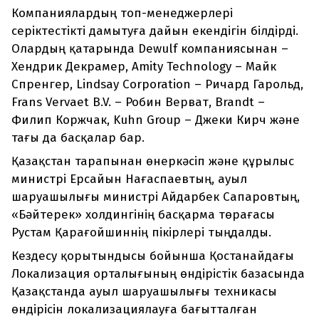
Компаниялардың топ-менеджерлері
серіктестікті дамытуға дайын екендігін білдірді.
Олардың қатарында Dewulf компаниясынан –
Хендрик Декрамер, Amity Technology – Майк
Спренгер, Lindsay Corporation – Ричард Гарольд,
Frans Vervaet B.V. – Робин Верват, Brandt –
Филип Коржчак, Kuhn Group – Джеки Кирч және
тағы да басқалар бар.
Қазақстан тарапынан өнеркәсіп және құрылыс
министрі Ерсайын Нағаспаевтың, ауыл
шаруашылығы министрі Айдарбек Сапаровтың,
«Бәйтерек» холдингінің басқарма төрағасы
Рустам Қарағойшиннің пікірлері тыңдалды.
Кездесу қорытындысы бойынша Қостанайдағы
Локализация орталығының өндірістік базасында
Қазақстанда ауыл шаруашылығы техникасы
өндірісін локализациялауға бағытталған