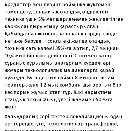
кредиттер мен лизинг бойынша жүктемені
төмендету, сондай-ақ отандық өндірістегі
техника үшін 5% мөлшерлемемен жеңілдетілген
қаржыландыру ұсыну қарастырылған.
Қабылданып жатқан шаралар қазірдің өзінде
нәтиже беруде – соңғы екі жылда отандық
техника сату көлемі 35%-ға артып, 7,7 мыңнан
10,4 мың бірлікке дейін өсті. Сонымен қатар
сұраныс құрылымы анағұрлым күрделі әрі
жоғары технологиялық машиналарға қарай
ауысуда. Бүгінде жыл сайын 8 мыңнан астам
трактор және 1,2 мың комбайн шығаратын 8 ірі
кәсіпорын жұмыс істеп тұр. Ішкі нарықтағы
отандық техниканың үлесі шамамен 90%-ға
жетті.
Халықаралық серіктестер локализацияны одан
әрі тереңдетуге, технологиялар трансферіне,