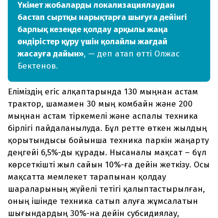
Үкімет жобаларды локализациялаудан
бастап сыртқы нарықтарға шығуға дейінгі
барлық кезеңде қолдау арқылы жаңа
өндірістер құру үшін қолайлы жағдай
жасауға дайын»
, — деп атап өтті Олжас
Бектенов.
Еліміздің егіс алқаптарында 130 мыңнан астам
трактор, шамамен 30 мың комбайн және 200
мыңнан астам тіркемелі және аспалы техника
бірлігі пайдаланылуда. Бұл ретте өткен жылдың
қорытындысы бойынша техника паркін жаңарту
деңгейі 6,5%-ды құрады. Нысаналы мақсат – бұл
көрсеткішті жыл сайын 10%-ға дейін жеткізу. Осы
мақсатта мемлекет тарапынан қолдау
шараларының жүйелі тетігі қалыптастырылған,
оның ішінде техника сатып алуға жұмсалатын
шығындардың 30%-на дейін субсидиялау,