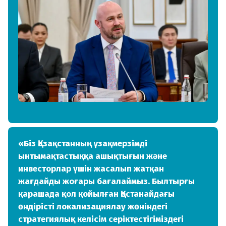
«Біз Қазақстанның ұзақмерзімді
ынтымақтастыққа ашықтығын және
инвесторлар үшін жасалып жатқан
жағдайды жоғары бағалаймыз. Былтырғы
қарашада қол қойылған Қостанайдағы
өндірісті локализациялау жөніндегі
стратегиялық келісім серіктестігіміздегі