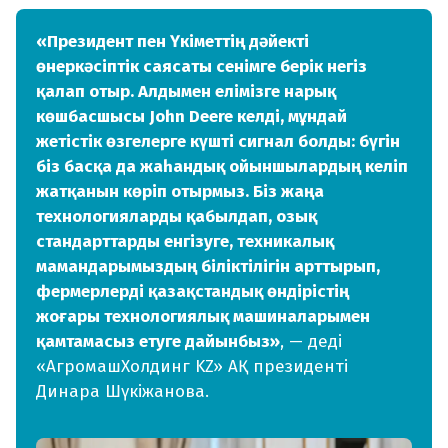
«Президент пен Үкіметтің дәйекті
өнеркәсіптік саясаты сенімге берік негіз
қалап отыр. Алдымен елімізге нарық
көшбасшысы John Deere келді, мұндай
жетістік өзгелерге күшті сигнал болды: бүгін
біз басқа да жаһандық ойыншылардың келіп
жатқанын көріп отырмыз. Біз жаңа
технологияларды қабылдап, озық
стандарттарды енгізуге, техникалық
мамандарымыздың біліктілігін арттырып,
фермерлерді қазақстандық өндірістің
жоғары технологиялық машиналарымен
қамтамасыз етуге дайынбыз»
, — деді
«АгромашХолдинг KZ» АҚ президенті
Динара Шүкіжанова.