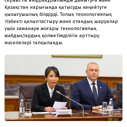
сервистік инфрақұрылымды дамытуға және
Қазақстан нарығында қатысуды кеңейтуге
қызығушылық білдірді. Толық технологиялық
тізбекті қалыптастыру және отандық шаруалар
үшін заманауи жоғары технологиялық
жабдықтардың қолжетімділігін арттыру
мәселелері талқыланды.