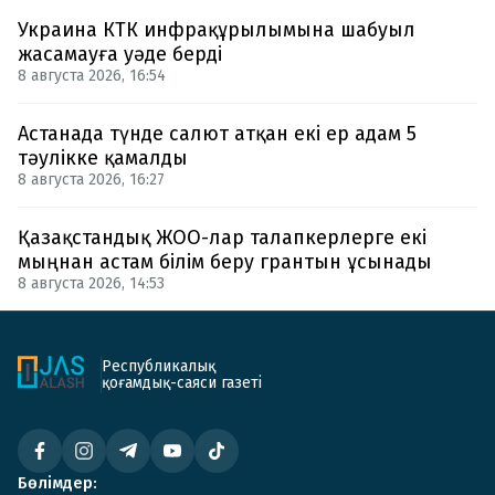
Украина КТК инфрақұрылымына шабуыл
жасамауға уәде берді
8 августа 2026, 16:54
Астанада түнде салют атқан екі ер адам 5
тәулікке қамалды
8 августа 2026, 16:27
Қазақстандық ЖОО-лар талапкерлерге екі
мыңнан астам білім беру грантын ұсынады
8 августа 2026, 14:53
Республикалық
қоғамдық-саяси газеті
Бөлімдер: