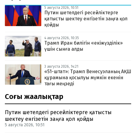
5 августа 2026, 10:51
Путин шетелдегі ресейліктерге
қатысты шектеу енгізетін заңға қол
қойды
4 августа 2026, 10:35
Трамп Иран билігін «екіжүзділік»
үшін сынға алды
3 августа 2026, 14:21
«51-штат»: Трамп Венесуэланың АҚШ
құрамына қосылуы мүмкін екенін
тағы меңзеді
Соңғы жаңалықтар
Путин шетелдегі ресейліктерге қатысты
шектеу енгізетін заңға қол қойды
5 августа 2026, 10:51