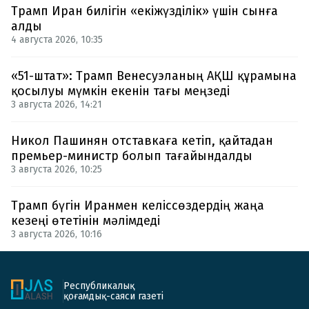
Трамп Иран билігін «екіжүзділік» үшін сынға
алды
4 августа 2026, 10:35
«51-штат»: Трамп Венесуэланың АҚШ құрамына
қосылуы мүмкін екенін тағы меңзеді
3 августа 2026, 14:21
Никол Пашинян отставкаға кетіп, қайтадан
премьер-министр болып тағайындалды
3 августа 2026, 10:25
Трамп бүгін Иранмен келіссөздердің жаңа
кезеңі өтетінін мәлімдеді
3 августа 2026, 10:16
Республикалық
қоғамдық-саяси газеті