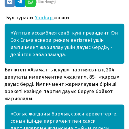
/ Kim Hong-ji
Бұл туралы
Yonhap
жазды.
«Ұлттық ассамблея сенбі күні президент Юн
Сок Ельға әскери режим енгізгені үшін
импичмент жариялау үшін дауыс берді», -
делінген хабарламада.
Биліктегі «Азаматтық күш» партиясының 204
депутаты импичментке «жақтап», 85-і «қарсы»
дауыс берді. Импичмент жариялаудың бірінші
әрекеті кезінде партия дауыс беруге бойкот
жариялады.
«Соғыс жағдайы барлық саяси әрекеттерге,
соның ішінде парламент пен саяси
партиялардың жұмысына тыйым салуды