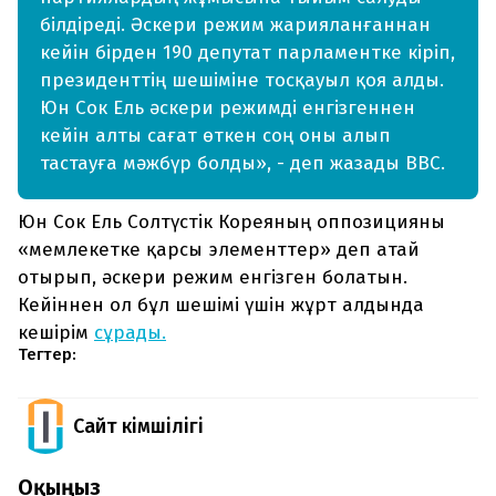
білдіреді. Әскери режим жарияланғаннан
кейін бірден 190 депутат парламентке кіріп,
президенттің шешіміне тосқауыл қоя алды.
Юн Сок Ель әскери режимді енгізгеннен
кейін алты сағат өткен соң оны алып
тастауға мәжбүр болды», - деп жазады ВВС.
Юн Сок Ель Солтүстік Кореяның оппозицияны
«мемлекетке қарсы элементтер» деп атай
отырып, әскери режим енгізген болатын.
Кейіннен ол бұл шешімі үшін жұрт алдында
кешірім
сұрады.
Тегтер:
Сайт Әкімшілігі
Оқыңыз