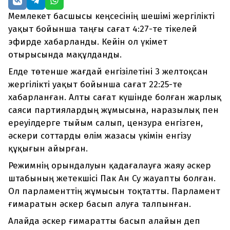
Мемлекет басшысы кеңсесінің шешімі жергілікті
уақыт бойынша таңғы сағат 4:27-те тікелей
эфирде хабарланды. Кейін ол үкімет
отырысында мақұлданды.
Елде төтенше жағдай енгізілетіні 3 желтоқсан
жергілікті уақыт бойынша сағат 22:25-те
хабарланған. Алты сағат күшінде болған жарлық
саяси партиялардың жұмысына, наразылық пен
ереуілдерге тыйым салып, цензура енгізген,
әскери соттарды өлім жазасы үкімін енгізу
құқығын айырған.
Режимнің орындалуын қадағалауға жаяу әскер
штабының жетекшісі Пак Ан Су жауапты болған.
Ол парламенттің жұмысын тоқтатты. Парламент
ғимаратын әскер басып алуға талпынған.
Алайда әскер ғимаратты басып алайын деп