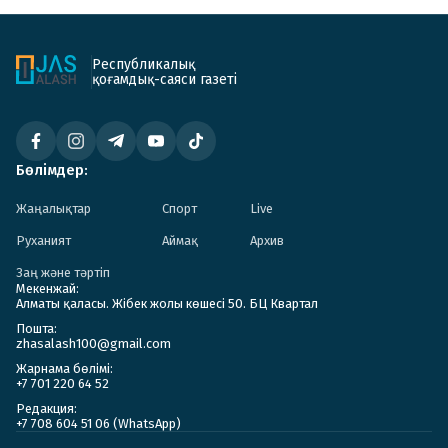
Республикалық
қоғамдық-саяси газеті
Бөлімдер:
Жаңалықтар
Спорт
Live
Руханият
Аймақ
Архив
Заң және тәртіп
Мекенжай:
Алматы қаласы. Жібек жолы көшесі 50. БЦ Квартал
Пошта:
zhasalash100@gmail.com
Жарнама бөлімі:
+7 701 220 64 52
Редакция:
+7 708 604 51 06 (WhatsApp)