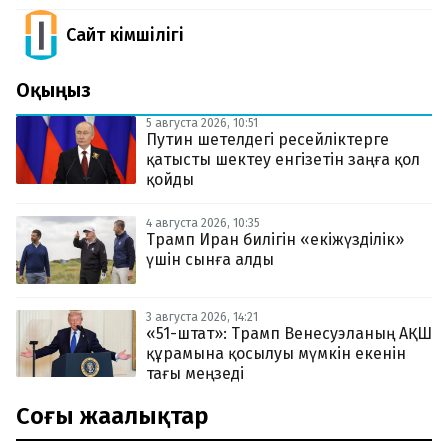
Сайт Әкімшілігі
Оқыңыз
5 августа 2026, 10:51
Путин шетелдегі ресейліктерге
қатысты шектеу енгізетін заңға қол
қойды
4 августа 2026, 10:35
Трамп Иран билігін «екіжүзділік»
үшін сынға алды
3 августа 2026, 14:21
«51-штат»: Трамп Венесуэланың АҚШ
құрамына қосылуы мүмкін екенін
тағы меңзеді
Соңғы жаңалықтар