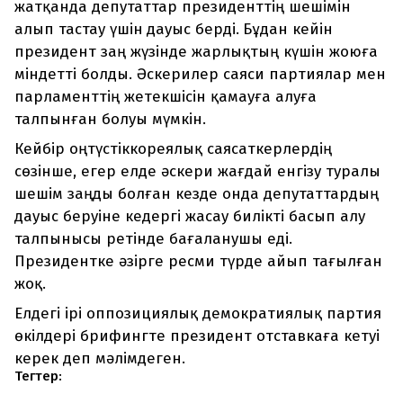
жатқанда депутаттар президенттің шешімін
алып тастау үшін
дауыс берді.
Бұдан кейін
президент заң жүзінде жарлықтың күшін жоюға
міндетті болды. Әскерилер саяси партиялар мен
парламенттің жетекшісін қамауға алуға
талпынған болуы мүмкін.
Кейбір оңтүстіккореялық саясаткерлердің
сөзінше, егер елде әскери жағдай енгізу туралы
шешім заңды болған кезде онда депутаттардың
дауыс беруіне кедергі жасау билікті басып алу
талпынысы ретінде бағаланушы еді.
Президентке әзірге ресми түрде айып тағылған
жоқ.
Елдегі ірі оппозициялық демократиялық партия
өкілдері брифингте президент отставкаға кетуі
керек деп мәлімдеген.
Тегтер: