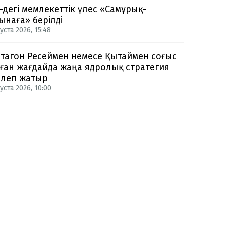
-дегі мемлекеттік үлес «Самұрық-
ынаға» берілді
уста 2026, 15:48
тагон Ресеймен немесе Қытаймен соғыс
ған жағдайда жаңа ядролық стратегия
рлеп жатыр
уста 2026, 10:00