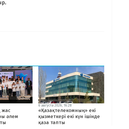
ыр.
6 августа 2026, 16:28
 жас
«Қазақтелекомның» екі
ы әлем
қызметкері екі күн ішінде
тты
қаза тапты