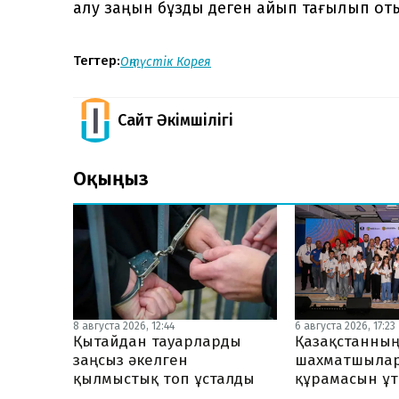
алу заңын бұзды деген айып тағылып от
Тегтер:
Оңтүстік Корея
Сайт Әкімшілігі
Оқыңыз
8 августа 2026, 12:44
6 августа 2026, 17:23
Қытайдан тауарларды
Қазақстанның
заңсыз әкелген
шахматшылар
қылмыстық топ ұсталды
құрамасын ұ