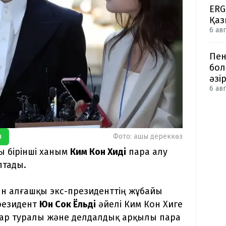
ERG
Қаз
6 авг
Пен
бол
әзі
6 авг
я
Фото: ашық дереккөз
 бірінші ханым
Ким Кон Хиді
пара алу
птады.
н алғашқы экс-президенттің жұбайы
президент
Юн Сок Ёльдің
әйелі Ким Кон Хиге
лар туралы және делдалдық арқылы пара