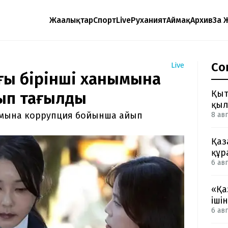
Жаңалықтар
Спорт
Live
Руханият
Аймақ
Архив
Заң 
Со
Live
нғы бірінші ханымына
Қыт
ып тағылды
қыл
нымына коррупция бойынша айып
8 авг
Қаз
құр
6 авг
«Қа
іші
6 авг