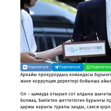
Поделиться
Поделиться
Поделитьс
Арнайы прокурордың командасы бұрынғы
және коррупция деректері бойынша айы
Ол – қамауда отырып сот алдына шығаты
болмақ. Биліктен шеттетілген бұрынғы 
қаржы нарығы туралы заңды, саяси қор