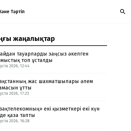
Және Тәртіп
ңғы жаңалықтар
айдан тауарларды заңсыз әкелген
мыстық топ ұсталды
уста 2026, 12:44
ақстанның жас шахматшылары әлем
амасын ұтты
уста 2026, 17:23
зақтелекомның» екі қызметкері екі күн
нде қаза тапты
уста 2026, 16:28