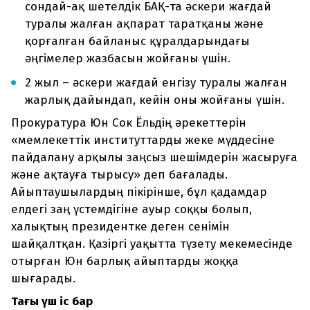
сондай-ақ шетелдік БАҚ-та әскери жағдай
туралы жалған ақпарат таратқаны және
қорғалған байланыс құралдарындағы
әңгімелер жазбасын жойғаны үшін.
2 жыл – әскери жағдай енгізу туралы жалған
жарлық дайындап, кейін оны жойғаны үшін.
Прокуратура Юн Сок Ёльдің әрекеттерін
«мемлекеттік институттарды жеке мүддесіне
пайдалану арқылы заңсыз шешімдерін жасыруға
және ақтауға тырысу» деп бағалады.
Айыптаушылардың пікірінше, бұл қадамдар
елдегі заң үстемдігіне ауыр соққы болып,
халықтың президентке деген сенімін
шайқалтқан. Қазіргі уақытта түзету мекемесінде
отырған Юн барлық айыптарды жоққа
шығарады.
Тағы үш іс бар