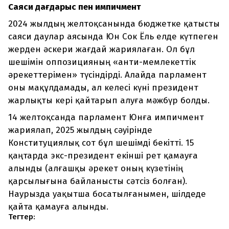
Саяси дағдарыс пен импичмент
2024 жылдың желтоқсанында бюджетке қатысты
саяси даулар аясында Юн Сок Ёль елде күтпеген
жерден әскери жағдай жариялаған. Ол бұл
шешімін оппозицияның «анти-мемлекеттік
әрекеттерімен» түсіндірді. Алайда парламент
оны мақұлдамады, ал келесі күні президент
жарлықты кері қайтарып алуға мәжбүр болды.
14 желтоқсанда парламент Юнға импичмент
жариялап, 2025 жылдың сәуірінде
Конституциялық сот бұл шешімді бекітті. 15
қаңтарда экс-президент екінші рет қамауға
алынды (алғашқы әрекет оның күзетінің
қарсылығына байланысты сәтсіз болған).
Наурызда уақытша босатылғанымен, шілдеде
қайта қамауға алынды.
Тегтер: