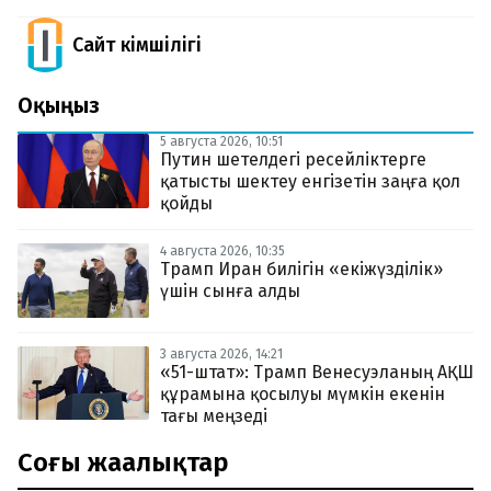
Сайт Әкімшілігі
Оқыңыз
5 августа 2026, 10:51
Путин шетелдегі ресейліктерге
қатысты шектеу енгізетін заңға қол
қойды
4 августа 2026, 10:35
Трамп Иран билігін «екіжүзділік»
үшін сынға алды
3 августа 2026, 14:21
«51-штат»: Трамп Венесуэланың АҚШ
құрамына қосылуы мүмкін екенін
тағы меңзеді
Соңғы жаңалықтар