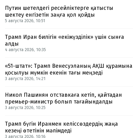
Путин шетелдегі ресейліктерге қатысты
шектеу енгізетін заңға қол қойды
5 августа 2026, 10:51
Трамп Иран билігін «екіжүзділік» үшін сынға
алды
4 августа 2026, 10:35
«51-штат»: Трамп Венесуэланың АҚШ құрамына
қосылуы мүмкін екенін тағы меңзеді
3 августа 2026, 14:21
Никол Пашинян отставкаға кетіп, қайтадан
премьер-министр болып тағайындалды
3 августа 2026, 10:25
Трамп бүгін Иранмен келіссөздердің жаңа
кезеңі өтетінін мәлімдеді
3 августа 2026, 10:16