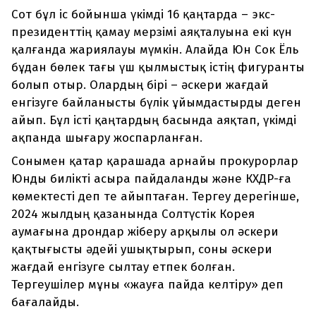
Сот бұл іс бойынша үкімді 16 қаңтарда – экс-
президенттің қамау мерзімі аяқталуына екі күн
қалғанда жариялауы мүмкін. Алайда Юн Сок Ёль
бұдан бөлек тағы үш қылмыстық істің фигуранты
болып отыр. Олардың бірі – әскери жағдай
енгізуге байланысты бүлік ұйымдастырды деген
айып. Бұл істі қаңтардың басында аяқтап, үкімді
ақпанда шығару жоспарланған.
Сонымен қатар қарашада арнайы прокурорлар
Юнды билікті асыра пайдаланды және КХДР-ға
көмектесті деп те айыптаған. Тергеу дерегінше,
2024 жылдың қазанында Солтүстік Корея
аумағына дрондар жіберу арқылы ол әскери
қақтығысты әдейі ушықтырып, соны әскери
жағдай енгізуге сылтау етпек болған.
Тергеушілер мұны «жауға пайда келтіру» деп
бағалайды.