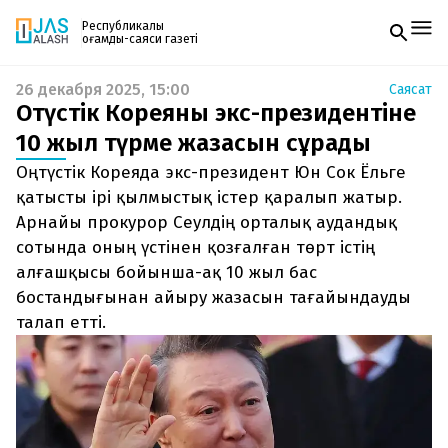
Республикалық
қоғамдық-саяси газеті
26 декабря 2025, 15:00
Саясат
Жаңалықтар
Оңтүстік Кореяның экс-президентіне
Спорт
Газетке жазылу
Live
10 жыл түрме жазасын сұрады
PDF форматтағы газетті ай сайын электронды
Руханият
Оңтүстік Кореяда экс-президент Юн Сок Ёльге
поштаңызға алып отырыңыз. Жаңа нөмір
Аймақ
шыққан сәтте сізге бірден жіберіледі. Тек email
қатысты ірі қылмыстық істер қаралып жатыр.
Архив
енгізіңіз, біз қалғанын өзіміз жібереміз.
Заң және тәртіп
Арнайы прокурор Сеулдің орталық аудандық
сотында оның үстінен қозғалған төрт істің
Редакциямен байланыс
алғашқысы бойынша-ақ 10 жыл бас
+7 708 604 51 06
бостандығынан айыру жазасын тағайындауды
Жарнама бөлімі
+7 701 220 64 52
талап етті.
Пошта
zhasalash100@gmail.com