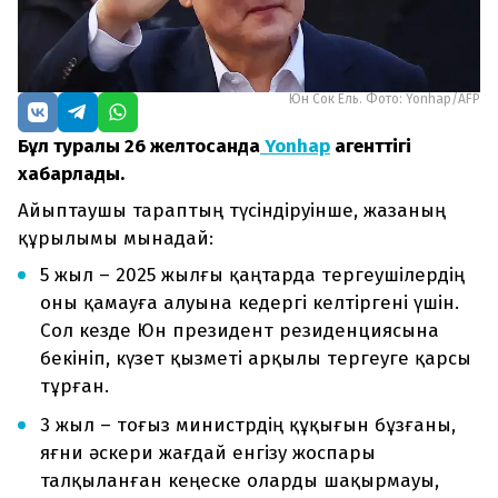
Юн Сок Ёль. Фото: Yonhap/AFP
Бұл туралы 26 желтоқсанда
Yonhap
агенттігі
хабарлады.
Айыптаушы тараптың түсіндіруінше, жазаның
құрылымы мынадай:
5 жыл – 2025 жылғы қаңтарда тергеушілердің
оны қамауға алуына кедергі келтіргені үшін.
Сол кезде Юн президент резиденциясына
бекініп, күзет қызметі арқылы тергеуге қарсы
тұрған.
3 жыл – тоғыз министрдің құқығын бұзғаны,
яғни әскери жағдай енгізу жоспары
талқыланған кеңеске оларды шақырмауы,