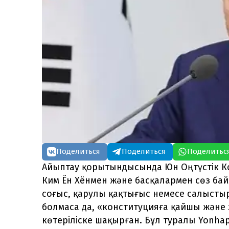
Поделиться
Поделиться
Поделитьс
Айыптау қорытындысында Юн Оңтүстік К
Ким Ён Хёнмен және басқалармен сөз ба
соғыс, қарулы қақтығыс немесе салысты
болмаса да, «конституцияға қайшы және 
көтеріліске шақырған. Бұл туралы Yonhap