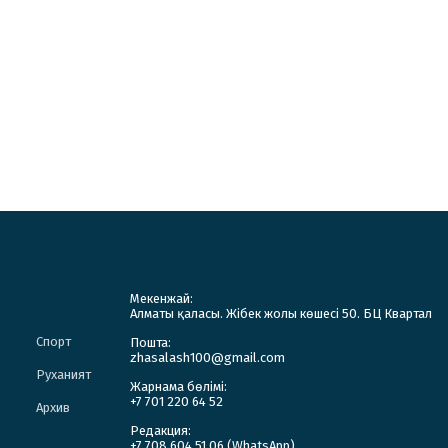
Мекенжай:
Алматы қаласы. Жібек жолы көшесі 50. БЦ Квартал
Спорт
Пошта:
zhasalash100@gmail.com
Руханият
Жарнама бөлімі:
+7 701 220 64 52
Архив
Редакция:
+7 708 604 51 06 (WhatsApp)