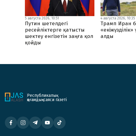
5 августа 2026, 10:51
4 августа 2026, 10:35
Путин шетелдегі
Трамп Иран б
ресейліктерге қатысты
«екіжүзділік»
шектеу енгізетін заңға қол
алды
қойды
Республикалық
қоғамдық-саяси газеті