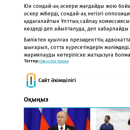
Юн сондай-ақ әскери жағдайды жою бойы
әскер жіберді, сондай-ақ негізгі оппози
қадағалайтын Ұлттық сайлау комиссиясы
көздеді деп айыпталуда, деп хабарлайды
Биліктен қуылған президенттің адвокат
шығарып, сотта күресетіндерін мәлімдеді
жариялауды көтеріліске жатқызуға болм
Тегтер:
Оңтүстік Корея
Сайт Әкімшілігі
Оқыңыз