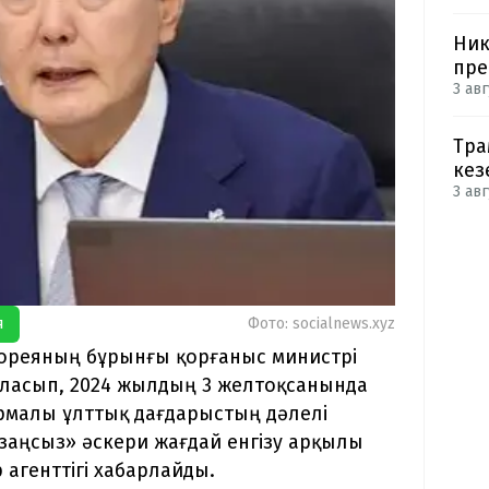
Ник
пре
3 авг
Тра
кез
3 авг
я
Фото: socialnews.xyz
ореяның бұрынғы қорғаныс министрі
йласып, 2024 жылдың 3 желтоқсанында
рмалы ұлттық дағдарыстың дәлелі
заңсыз» әскери жағдай енгізу арқылы
 агенттігі хабарлайды.