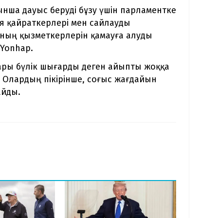
нша дауыс беруді бұзу үшін парламентке
ция қайраткерлері мен сайлауды
ның қызметкерлерін қамауға алуды
 Yonhap.
тары бүлік шығарды деген айыпты жоққа
. Олардың пікірінше, соғыс жағдайын
айды.