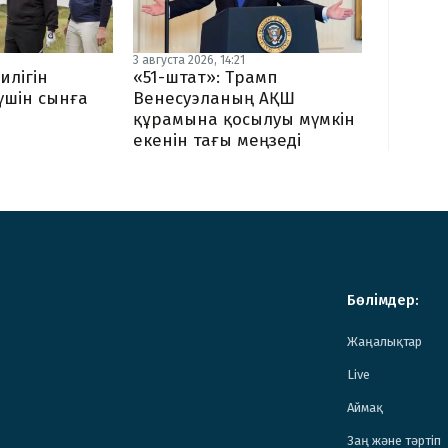
3 августа 2026, 14:21
илігін
«51-штат»: Трамп
 үшін сынға
Венесуэланың АҚШ
құрамына қосылуы мүмкін
екенін тағы меңзеді
Бөлімдер:
Жаңалықтар
Live
Аймақ
Заң және тәртіп