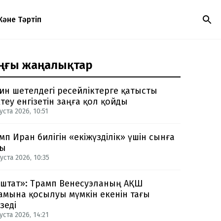
Және Тәртіп
ңғы жаңалықтар
ин шетелдегі ресейліктерге қатысты
теу енгізетін заңға қол қойды
уста 2026, 10:51
мп Иран билігін «екіжүзділік» үшін сынға
ды
уста 2026, 10:35
-штат»: Трамп Венесуэланың АҚШ
амына қосылуы мүмкін екенін тағы
зеді
уста 2026, 14:21