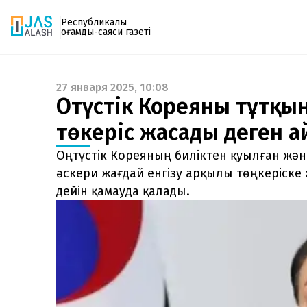
Республикалық
қоғамдық-саяси газеті
27 января 2025, 10:08
Газетке жазылу
Оңтүстік Кореяның тұтқ
PDF форматтағы газетті ай сайын электронды
төңкеріс жасады деген 
поштаңызға алып отырыңыз. Жаңа нөмір
шыққан сәтте сізге бірден жіберіледі. Тек email
Оңтүстік Кореяның биліктен қуылған жән
енгізіңіз, біз қалғанын өзіміз жібереміз.
әскери жағдай енгізу арқылы төңкеріске 
дейін қамауда қалады.