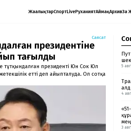
Жаңалықтар
Спорт
Live
Руханият
Аймақ
Архив
Заң 
Со
Саясат
ындалған президентіне
Пут
айып тағылды
шек
е тұтқындалған президенті Юн Сок Юл
5 авг
жетекшілік етті деп айыпталуда. Ол сотқа
Тра
ал
4 авг
«51
құр
мең
3 авг