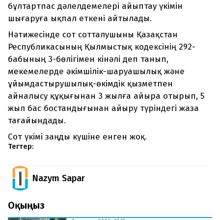
бұлтартпас дәлелдемелері айыптау үкімін
шығаруға ықпал еткені айтылады.
Нәтижесінде сот сотталушыны Қазақстан
Республикасының Қылмыстық кодексінің 292-
бабының 3-бөлігімен кінәлі деп танып,
мекемелерде әкімшілік-шаруашылық және
ұйымдастырушылық-өкімдік қызметпен
айналысу құқығынан 3 жылға айыра отырып, 5
жыл бас бостандығынан айыру түріндегі жаза
тағайындады.
Сот үкімі заңды күшіне енген жоқ.
Тегтер:
Nazym Sapar
Оқыңыз