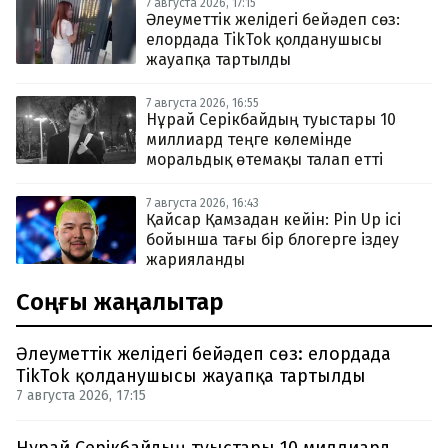
7 августа 2026, 17:15
Әлеуметтік желідегі бейәдеп сөз:
елордада TikTok қолданушысы
жауапқа тартылды
7 августа 2026, 16:55
Нұрай Серікбайдың туыстары 10
миллиард теңге көлемінде
моральдық өтемақы талап етті
7 августа 2026, 16:43
Қайсар Қамзадан кейін: Pin Up ісі
бойынша тағы бір блогерге іздеу
жарияланды
Соңғы жаңалықтар
Әлеуметтік желідегі бейәдеп сөз: елордада
TikTok қолданушысы жауапқа тартылды
7 августа 2026, 17:15