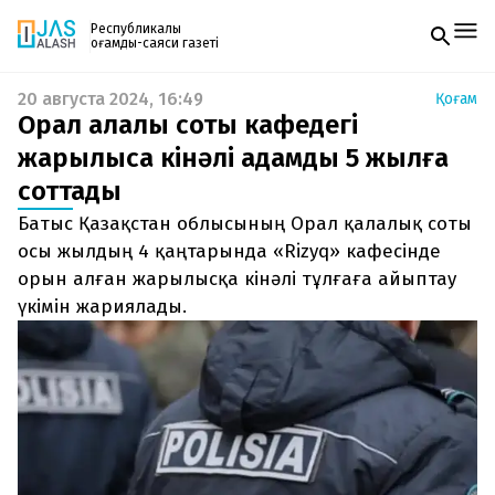
Республикалық
қоғамдық-саяси газеті
20 августа 2024, 16:49
Қоғам
Жаңалықтар
Орал қалалық соты кафедегі
Спорт
Газетке жазылу
Live
жарылысқа кінәлі адамды 5 жылға
PDF форматтағы газетті ай сайын электронды
Руханият
соттады
поштаңызға алып отырыңыз. Жаңа нөмір
Аймақ
шыққан сәтте сізге бірден жіберіледі. Тек email
Архив
Батыс Қазақстан облысының Орал қалалық соты
енгізіңіз, біз қалғанын өзіміз жібереміз.
Заң және тәртіп
осы жылдың 4 қаңтарында «Rizyq» кафесінде
орын алған жарылысқа кінәлі тұлғаға айыптау
Редакциямен байланыс
үкімін жариялады.
+7 708 604 51 06
Жарнама бөлімі
+7 701 220 64 52
Пошта
zhasalash100@gmail.com