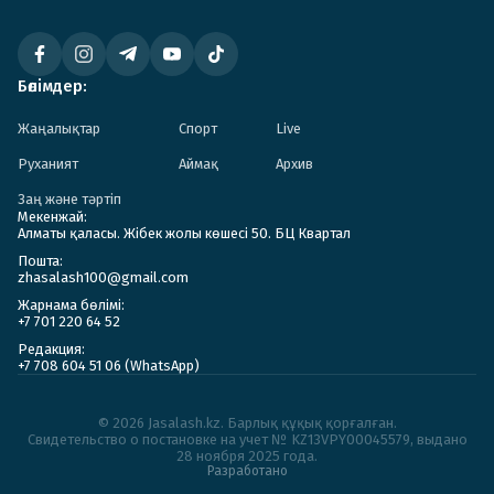
Бөлімдер:
Жаңалықтар
Спорт
Live
Руханият
Аймақ
Архив
Заң және тәртіп
Мекенжай:
Алматы қаласы. Жібек жолы көшесі 50. БЦ Квартал
Пошта:
zhasalash100@gmail.com
Жарнама бөлімі:
+7 701 220 64 52
Редакция:
+7 708 604 51 06 (WhatsApp)
© 2026 Jasalash.kz. Барлық құқық қорғалған.
Cвидетельство о постановке на учет № KZ13VPY00045579, выдано
28 ноября 2025 года.
Разработано