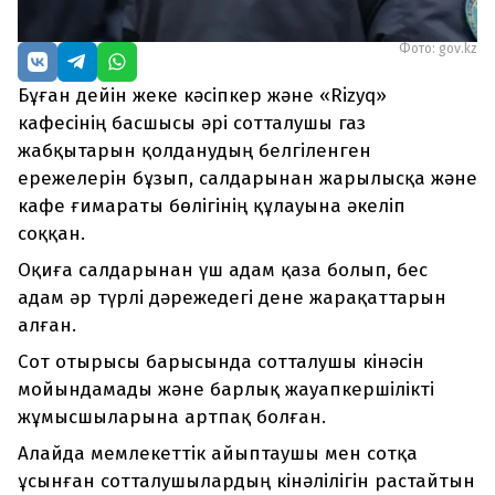
Фото: gov.kz
Бұған дейін жеке кәсіпкер және «Rizyq»
кафесінің басшысы әрі сотталушы газ
жабқытарын қолданудың белгіленген
ережелерін бұзып, салдарынан жарылысқа және
кафе ғимараты бөлігінің құлауына әкеліп
соққан.
Оқиға салдарынан үш адам қаза болып, бес
адам әр түрлі дәрежедегі дене жарақаттарын
алған.
Сот отырысы барысында сотталушы кінәсін
мойындамады және барлық жауапкершілікті
жұмысшыларына артпақ болған.
Алайда мемлекеттік айыптаушы мен сотқа
ұсынған сотталушылардың кінәлілігін растайтын