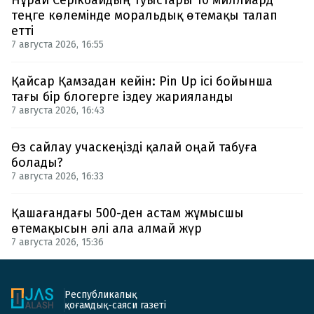
Нұрай Серікбайдың туыстары 10 миллиард
теңге көлемінде моральдық өтемақы талап
етті
7 августа 2026, 16:55
Қайсар Қамзадан кейін: Pin Up ісі бойынша
тағы бір блогерге іздеу жарияланды
7 августа 2026, 16:43
Өз сайлау учаскеңізді қалай оңай табуға
болады?
7 августа 2026, 16:33
Қашағандағы 500-ден астам жұмысшы
өтемақысын әлі ала алмай жүр
7 августа 2026, 15:36
Республикалық
қоғамдық-саяси газеті