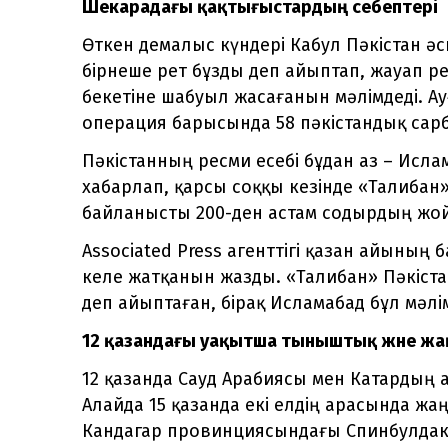
Шекарадағы қақтығыстардың себептері
Өткен демалыс күндері Кабул Пәкістан әск
бірнеше рет бұзды деп айыптап, жауап р
бекетіне шабуыл жасағанын мәлімдеді. 
операция барысында 58 пәкістандық сарб
Пәкістанның ресми есебі бұдан аз – Исла
хабарлап, қарсы соққы кезінде «Талиба
байланысты 200-ден астам содырдың жой
Associated Press агенттігі қазан айының
келе жатқанын жазды. «Талибан» Пәкіст
деп айыптаған, бірақ Исламабад бұл мәл
12 қазандағы уақытша тыныштық және ж
12 қазанда Сауд Арабиясы мен Катардың 
Алайда 15 қазанда екі елдің арасында жаң
Кандагар провинциясындағы Спинбулдак