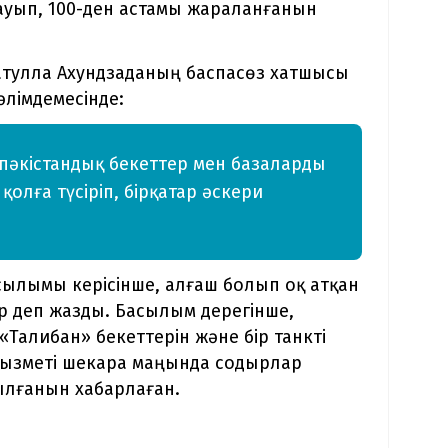
тауып, 100-ден астамы жараланғанын
тулла Ахундзаданың баспасөз хатшысы
әлімдемесінде:
 пәкістандық бекеттер мен базаларды
қолға түсіріп, бірқатар әскери
асылымы керісінше, алғаш болып оқ атқан
ер деп жазды. Басылым дерегінше,
«Талибан» бекеттерін және бір танкті
к қызметі шекара маңында содырлар
ылғанын хабарлаған.