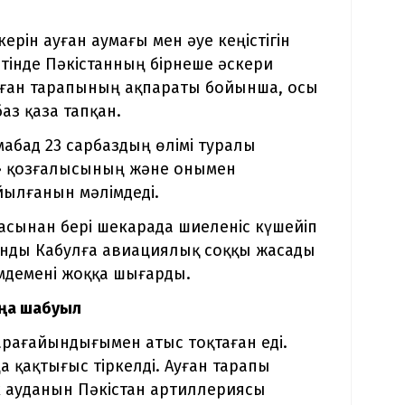
ерін ауған аумағы мен әуе кеңістігін
етінде Пәкістанның бірнеше әскери
Ауған тарапының ақпараты бойынша, осы
аз қаза тапқан.
мабад 23 сарбаздың өлімі туралы
н» қозғалысының және онымен
ылғанын мәлімдеді.
 басынан бері шекарада шиеленіс күшейіп
анды Кабулға авиациялық соққы жасады
імдемені жоққа шығарды.
аңа шабуыл
арағайындығымен атыс тоқтаған еді.
а қақтығыс тіркелді. Ауған тарапы
 ауданын Пәкістан артиллериясы