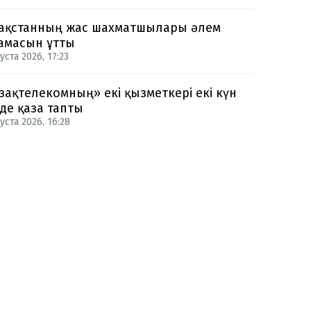
ақстанның жас шахматшылары әлем
амасын ұтты
уста 2026, 17:23
зақтелекомның» екі қызметкері екі күн
нде қаза тапты
уста 2026, 16:28