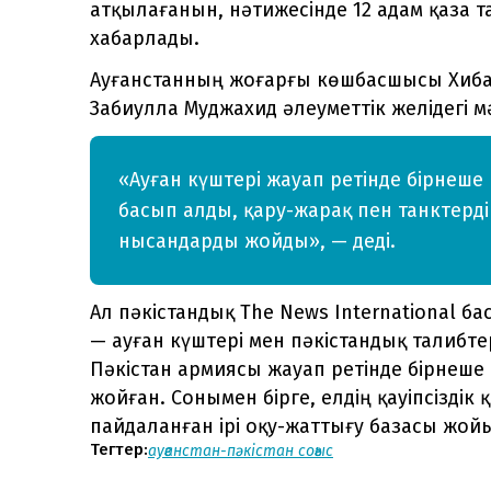
атқылағанын, нәтижесінде 12 адам қаза 
хабарлады.
Ауғанстанның жоғарғы көшбасшысы Хиба
Забиулла Муджахид әлеуметтік желідегі м
«Ауған күштері жауап ретінде бірнеше
басып алды, қару-жарақ пен танктерді 
нысандарды жойды», — деді.
Ал пәкістандық The News International б
— ауған күштері мен пәкістандық талибт
Пәкістан армиясы жауап ретінде бірнеше 
жойған. Сонымен бірге, елдің қауіпсізді
пайдаланған ірі оқу-жаттығу базасы жой
Тегтер:
ауғанстан-пәкістан соғыс