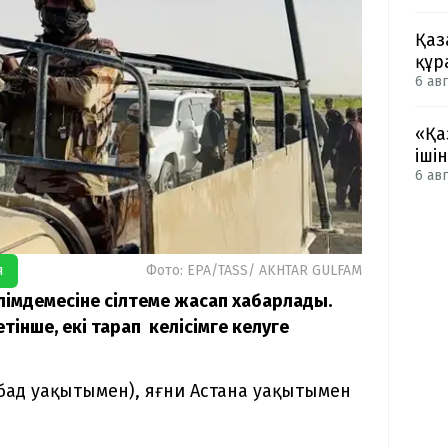
Қаз
құр
6 авг
«Қа
іші
6 авг
я
Фото: EPA/TASS/ AKHTAR GULFAM
әлімдемесіне сілтеме жасап хабарлады.
етінше, екі тарап келісімге келуге
мабад уақытымен), яғни Астана уақытымен