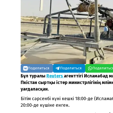
Поделиться
Поделиться
Поделитьс
Бұл туралы
Reuters
агенттігі Исламабад м
Пәкістан сыртқы істер министрлігінің мәлім
уағдаласқан.
Бітім сәрсенбі күні кешкі 18:00-де (Исла
20:00-де күшіне енген.