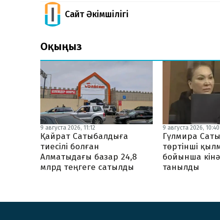
Сайт Әкімшілігі
Оқыңыз
9 августа 2026, 11:12
9 августа 2026, 10:40
Қайрат Сатыбалдыға
Гүлмира Сат
тиесілі болған
төртінші қыл
Алматыдағы базар 24,8
бойынша кінә
млрд теңгеге сатылды
танылды