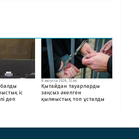
8 августа 2026, 12:44
ыбалды
Қытайдан тауарларды
мыстық іс
заңсыз әкелген
лі деп
қылмыстық топ ұсталды