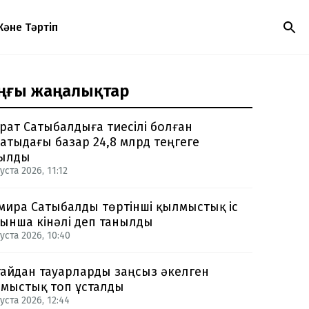
Және Тәртіп
ңғы жаңалықтар
рат Сатыбалдыға тиесілі болған
атыдағы базар 24,8 млрд теңгеге
ылды
уста 2026, 11:12
мира Сатыбалды төртінші қылмыстық іс
ынша кінәлі деп танылды
уста 2026, 10:40
айдан тауарларды заңсыз әкелген
мыстық топ ұсталды
уста 2026, 12:44