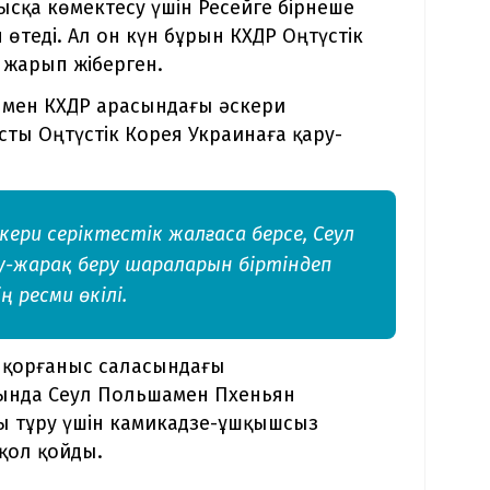
ысқа көмектесу үшін Ресейге бірнеше
 өтеді. Ал он күн бұрын КХДР Оңтүстік
 жарып жіберген.
й мен КХДР арасындағы әскери
ты Оңтүстік Корея Украинаға қару-
скери серіктестік жалғаса берсе, Сеул
ру-жарақ беру шараларын біртіндеп
ң ресми өкілі.
я қорғаныс саласындағы
қында Сеул Польшамен Пхеньян
сы тұру үшін камикадзе-ұшқышсыз
қол қойды.