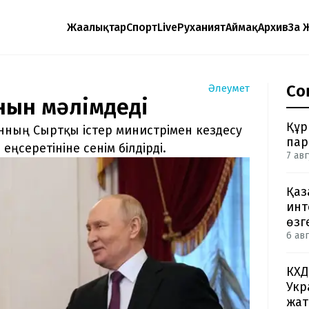
Жаңалықтар
Спорт
Live
Руханият
Аймақ
Архив
Заң 
Со
Әлеумет
нын мәлімдеді
Құр
нның Сыртқы істер министрімен кездесу
пар
еңсеретініне сенім білдірді.
7 авг
Қаз
инт
өзг
6 авг
КХД
Укр
жа