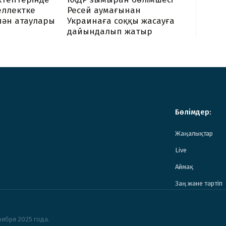
Ресей аумағынан
еллектке
Украинаға соққы жасауға
пән атаулары
дайындалып жатыр
Бөлімдер:
Жаңалықтар
Live
Аймақ
Заң және тәртіп
ября 2025 года.