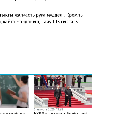
тықты жалғастыруға мүдделі. Кремль
ң қайта жанданып, Таяу Шығыстағы
6 августа 2026, 13:28
КХДР зымыран бөлімшесі
ктептерінде