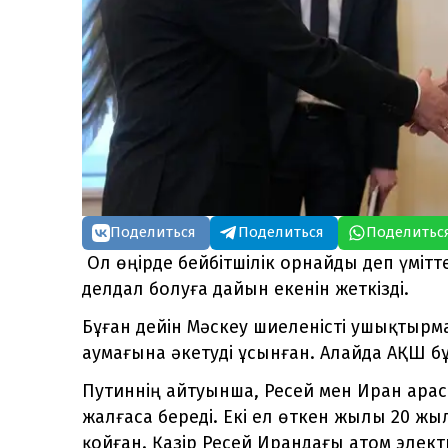
Поделиться
Поделиться
Поделитьс
Ол өңірде бейбітшілік орнайды деп үмітт
делдал болуға дайын екенін жеткізді.
Бұған дейін Мәскеу шиеленісті ушықтыр
аумағына әкетуді ұсынған. Алайда АҚШ б
Путиннің айтуынша, Ресей мен Иран арас
жалғаса береді. Екі ел өткен жылы 20 жыл
қойған. Қазір Ресей Ирандағы атом эле