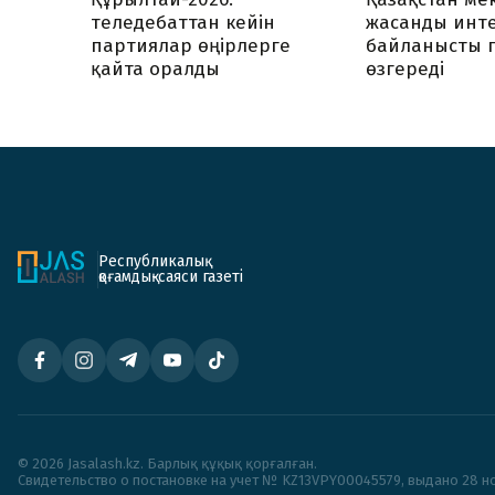
теледебаттан кейін
жасанды инт
партиялар өңірлерге
байланысты 
қайта оралды
өзгереді
Республикалық
қоғамдық-саяси газеті
© 2026 Jasalash.kz. Барлық құқық қорғалған.
Cвидетельство о постановке на учет № KZ13VPY00045579, выдано 28 но