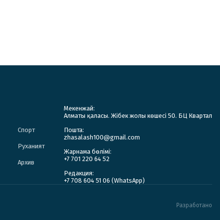
Мекенжай:
Алматы қаласы. Жібек жолы көшесі 50. БЦ Квартал
Спорт
Пошта:
zhasalash100@gmail.com
Руханият
Жарнама бөлімі:
+7 701 220 64 52
Архив
Редакция:
+7 708 604 51 06 (WhatsApp)
Разработано