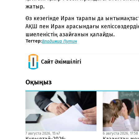
жатыр.
Өз кезегінде Иран тарапы да ынтымақтас
АҚШ пен Иран арасындағы келіссөздерді
шиеленістің азайғанын қалайды.
Тегтер:
Владимир Путин
Сайт Әкімшілігі
Оқыңыз
7 августа 2026, 15:47
6 августа 2026, 17:58
Құрылтай-2026:
Қазақстан ме