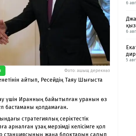
6 авг
Джа
қыз
6 авг
Ека
дир
5 авг
я
Фото: ашыщ дереккөз
енетінін айтып, Ресейдің Таяу Шығыста
мау үшін Иранның байытылған уранын өз
ұл бастаманы қолдамаған.
ындағы стратегиялық серіктестік
ға арналған ұзақ мерзімді келісімге қол
ктр станциясының жаңа блоктарын салып