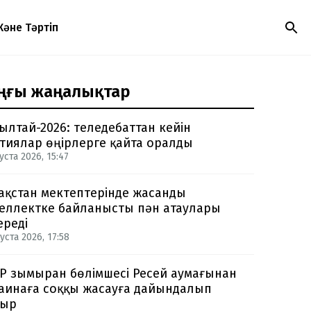
Және Тәртіп
ңғы жаңалықтар
ылтай-2026: теледебаттан кейін
тиялар өңірлерге қайта оралды
уста 2026, 15:47
ақстан мектептерінде жасанды
еллектке байланысты пән атаулары
ереді
уста 2026, 17:58
Р зымыран бөлімшесі Ресей аумағынан
аинаға соққы жасауға дайындалып
тыр