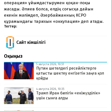
операция» ұйымдастырумен қоқан-лоқы
жасады. Әлиев болса, елдің соғысқа дайын
екенін мәлімдеп, Әзербайжанның КСРО
құрамындағы тарихын «оккупация» деп атады.
Тегтер:
Сайт Әкімшілігі
Оқыңыз
5 августа 2026, 10:51
Путин шетелдегі ресейліктерге
қатысты шектеу енгізетін заңға қол
қойды
4 августа 2026, 10:35
Трамп Иран билігін «екіжүзділік»
үшін сынға алды