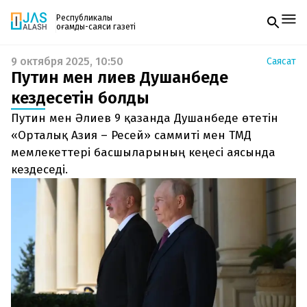
Республикалық
қоғамдық-саяси газеті
9 октября 2025, 10:50
Саясат
Жаңалықтар
Путин мен Әлиев Душанбеде
Спорт
Газетке жазылу
Live
кездесетін болды
PDF форматтағы газетті ай сайын электронды
Руханият
Путин мен Әлиев 9 қазанда Душанбеде өтетін
поштаңызға алып отырыңыз. Жаңа нөмір
Аймақ
шыққан сәтте сізге бірден жіберіледі. Тек email
«Орталық Азия – Ресей» саммиті мен ТМД
Архив
енгізіңіз, біз қалғанын өзіміз жібереміз.
Заң және тәртіп
мемлекеттері басшыларының кеңесі аясында
кездеседі.
Редакциямен байланыс
+7 708 604 51 06
Жарнама бөлімі
+7 701 220 64 52
Пошта
zhasalash100@gmail.com