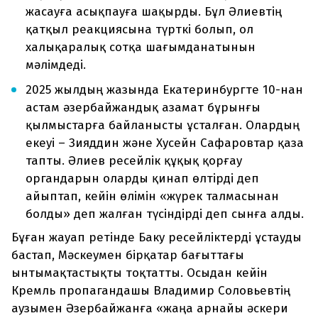
жасауға асықпауға шақырды. Бұл Әлиевтің
қатқыл реакциясына түрткі болып, ол
халықаралық сотқа шағымданатынын
мәлімдеді.
2025 жылдың жазында Екатеринбургте 10-нан
астам әзербайжандық азамат бұрынғы
қылмыстарға байланысты ұсталған. Олардың
екеуі – Зияддин және Хусейн Сафаровтар қаза
тапты. Әлиев ресейлік құқық қорғау
органдарын оларды қинап өлтірді деп
айыптап, кейін өлімін «жүрек талмасынан
болды» деп жалған түсіндірді деп сынға алды.
Бұған жауап ретінде Баку ресейліктерді ұстауды
бастап, Мәскеумен бірқатар бағыттағы
ынтымақтастықты тоқтатты. Осыдан кейін
Кремль пропагандашы Владимир Соловьевтің
аузымен Әзербайжанға «жаңа арнайы әскери