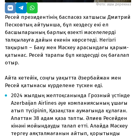
Фото: ашық дереккөз
Ресей президентінің баспасөз хатшысы Дмитрий
Песковтың айтуынша, бұл кездесу екі ел
басшыларының барлық өзекті мәселелерді
талқылауға дайын екенін көрсетеді. Негізгі
тақырып – Баку мен Мәскеу арасындағы қарым-
қатынас. Ресей тарапы бұл кездесуді оң бағалап
отыр.
Айта кетейік, соңғы уақытта Әзербайжан мен
Ресей қатынасы күрделене түскен еді.
2024 жылдың желтоқсанында Грозный үстінде
Azerbaijan Airlines әуе компаниясының ұшағы
атып түсіріліп, Қазақстан аумағында құлаған.
Апаттан 38 адам қаза тапты. Әлиев Ресейден
кінәні мойындауды талап етті. Алайда Мәскеу
тергеу аяқталмағанын айтып, қорытынды