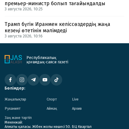
премьер-министр болып тағайындалды
3 августа 2026, 10:25
Трамп бүгін Иранмен келіссөздердің жаңа
кезеңі өтетінін мәлімдеді
3 августа 2026, 10:16
Республикалық
қоғамдық-саяси газеті
Бөлімдер:
Жаңалықтар
Спорт
Live
Руханият
Аймақ
Архив
Заң және тәртіп
Мекенжай:
Алматы қаласы. Жібек жолы көшесі 50. БЦ Квартал