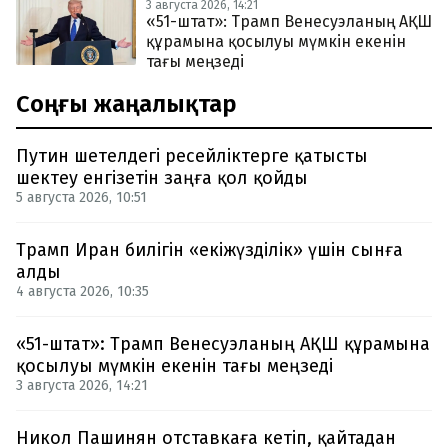
3 августа 2026, 14:21
«51-штат»: Трамп Венесуэланың АҚШ
құрамына қосылуы мүмкін екенін
тағы меңзеді
Соңғы жаңалықтар
Путин шетелдегі ресейліктерге қатысты
шектеу енгізетін заңға қол қойды
5 августа 2026, 10:51
Трамп Иран билігін «екіжүзділік» үшін сынға
алды
4 августа 2026, 10:35
«51-штат»: Трамп Венесуэланың АҚШ құрамына
қосылуы мүмкін екенін тағы меңзеді
3 августа 2026, 14:21
Никол Пашинян отставкаға кетіп, қайтадан