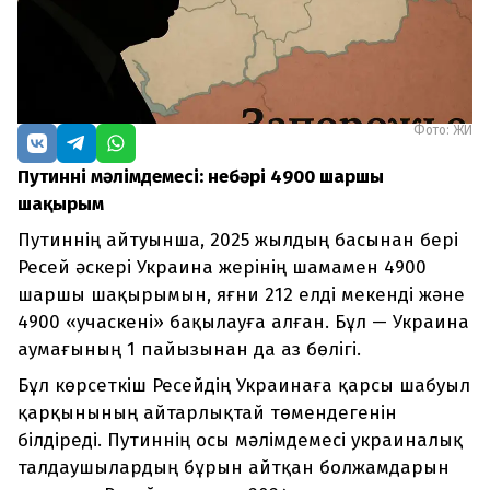
Фото: ЖИ
Путиннің мәлімдемесі: небәрі 4900 шаршы
шақырым
Путиннің айтуынша, 2025 жылдың басынан бері
Ресей әскері Украина жерінің шамамен 4900
шаршы шақырымын, яғни 212 елді мекенді және
4900 «учаскені» бақылауға алған. Бұл — Украина
аумағының 1 пайызынан да аз бөлігі.
Бұл көрсеткіш Ресейдің Украинаға қарсы шабуыл
қарқынының айтарлықтай төмендегенін
білдіреді. Путиннің осы мәлімдемесі украиналық
талдаушылардың бұрын айтқан болжамдарын