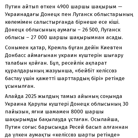
Путин айтып өткен 4900 шаршы шақырым —
Украинадағы Донецк пен Луганск облыстарының
көлемімен салыстырғанда бірнеше есе кіші.
Донецк облысының аумағы – 26 500, Луганск
облысы – 27 000 шаршы шақырымнан асады.
Сонымен қатар, Кремль бұған дейін Киевтен
Донбасс аймағынан украин күштерін шығару
талабын қойған. Бұл, ресейлік ақпарат
құралдарының жазуынша, «бейбіт келіссөз
бастау үшін қажетті шарттардың бірі» ретінде
ұсынылған.
Алайда 2025 жылдың тамыз айының соңында
Украина Қарулы күштері Донецк облысының 30
пайызын, яғни шамамен 8000 шаршы
шақырымды бақылауда ұстаған. Осылайша,
Путин соғыс барысында Ресей басып алғаннан
да үлкен аумақты «келіссөз шарты ретінде»