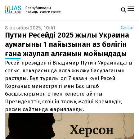
Республикалық
қоғамдық-саяси газеті
8 октября 2025, 10:41
Саясат
Жаңалықтар
Путин Ресейдің 2025 жылы Украина
Спорт
Газетке жазылу
Live
аумағының 1 пайызынан аз бөлігін
PDF форматтағы газетті ай сайын электронды
Руханият
ғана жаулап алғанын мойындады
поштаңызға алып отырыңыз. Жаңа нөмір
Аймақ
шыққан сәтте сізге бірден жіберіледі. Тек email
Архив
Ресей президенті Владимир Путин Украинадағы
енгізіңіз, біз қалғанын өзіміз жібереміз.
Заң және тәртіп
соғыс шекарасында алға жылжу баяулағанын
растады. Бұл туралы ол 7 қазан күні Ресей
Редакциямен байланыс
Қорғаныс министрлігі мен Бас штаб
+7 708 604 51 06
Жарнама бөлімі
басшыларымен өткен кеңесте айтты.
+7 701 220 64 52
Президенттің сөзінің толық мәтіні Кремльдің
Пошта
zhasalash100@gmail.com
ресми сайтында жарияланды.