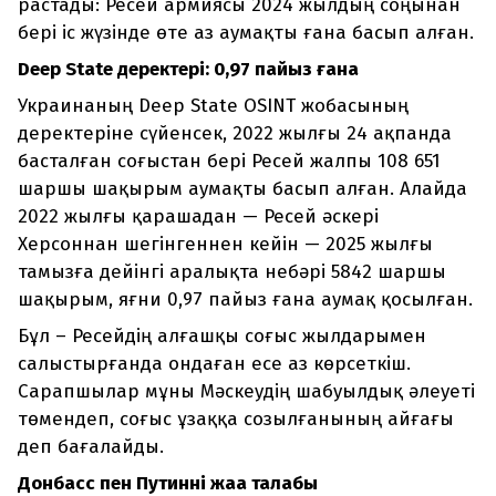
растады: Ресей армиясы 2024 жылдың соңынан
бері іс жүзінде өте аз аумақты ғана басып алған.
Deep State деректері: 0,97 пайыз ғана
Украинаның Deep State OSINT жобасының
деректеріне сүйенсек, 2022 жылғы 24 ақпанда
басталған соғыстан бері Ресей жалпы 108 651
шаршы шақырым аумақты басып алған. Алайда
2022 жылғы қарашадан — Ресей әскері
Херсоннан шегінгеннен кейін — 2025 жылғы
тамызға дейінгі аралықта небәрі 5842 шаршы
шақырым, яғни 0,97 пайыз ғана аумақ қосылған.
Бұл – Ресейдің алғашқы соғыс жылдарымен
салыстырғанда ондаған есе аз көрсеткіш.
Сарапшылар мұны Мәскеудің шабуылдық әлеуеті
төмендеп, соғыс ұзаққа созылғанының айғағы
деп бағалайды.
Донбасс пен Путиннің жаңа талабы