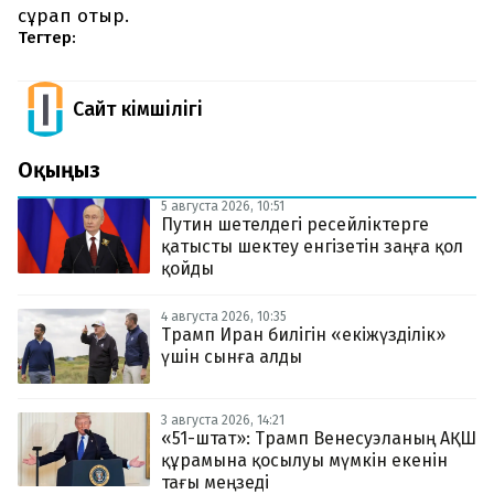
сұрап отыр.
Тегтер:
Сайт Әкімшілігі
Оқыңыз
5 августа 2026, 10:51
Путин шетелдегі ресейліктерге
қатысты шектеу енгізетін заңға қол
қойды
4 августа 2026, 10:35
Трамп Иран билігін «екіжүзділік»
үшін сынға алды
3 августа 2026, 14:21
«51-штат»: Трамп Венесуэланың АҚШ
құрамына қосылуы мүмкін екенін
тағы меңзеді