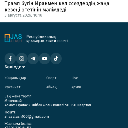
Трамп бүгін Иранмен келіссөздердің жаңа
кезеңі өтетінін мәлімдеді
3 августа 2026, 10:16
Республикалық
қоғамдық-саяси газеті
Бөлімдер:
Жаңалықтар
Спорт
Live
Руханият
Аймақ
Архив
Заң және тәртіп
Мекенжай:
Алматы қаласы. Жібек жолы көшесі 50. БЦ Квартал
Пошта:
zhasalash100@gmail.com
Жарнама бөлімі:
+7 701 220 64 52