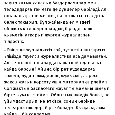
тақырыптық-салалық бағдарламалар мен
теледидарға тән өзге де дүниелер беріледі. Ал
оны халық көре ме, жоқ па, ол жағы өз алдына
бөлек тақырып. Бұл жайында еліміздегі
облыстық телеарналардың бірінде тілші
қызметін атқарып жүрген журналиспен
тілдестік.
«Өзіңіз де журналиссіз ғой, түсінетін шығарсыз.
Елімізде тәуелсіз журналистика аса дамымаған.
Ал жергілікті арналардағы жағдай одан асып
қайда барсын? Айына бір рет аудандарға
шығып, аудан әкімдерінің жұмысын, әсіресе
жақсы жағын көрсету үшін материал әзірлейміз.
Сол жақтың баспасөзге жауапты маманы шығып,
бірге жұмыс істейміз. Облыстық әкімдік болса, не
ұйымдастырып, не өткізсе, соның бәрінде
телеарна өкілдері бірге болады. Қысқасы, әкім
қайда – біз сондамыз.