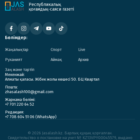
Республикалық
қоғамдық-саяси газеті
Бөлімдер:
Жаңалықтар
Спорт
Live
Руханият
Аймақ
Архив
Заң және тәртіп
Мекенжай:
Алматы қаласы. Жібек жолы көшесі 50. БЦ Квартал
Пошта:
zhasalash100@gmail.com
Жарнама бөлімі:
+7 701 220 64 52
Редакция:
+7 708 604 51 06 (WhatsApp)
© 2026 Jasalash.kz. Барлық құқық қорғалған.
Cвидетельство о постановке на учет № KZ13VPY00045579, выдано