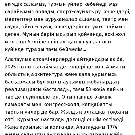
әкімдік саламыз, тұрғын үйлер көбейеді, мұз
сарайымыз болады, спорт-сауықтыру кешендері,
мектептер мен ауруханалар ашамыз, театр мен
сауда, ойын-сауық кешендерін де ұмытпаймыз
деген. Мұның бәрін ысырып қойғанда, ескі жол
мен жол белгілерінің әлі қанша уақыт осы
күйінде тұрары тағы беймәлім...
Алатаулық атқамінерлердің айтқандары аз ба,
2025 жылы жасаймыз дегендері де көп. Алматы
облыстық архитектура және қала құрылысы
басқармасы бұл жылы ауқымды жобалардың
реализациясы басталады, тағы 53 жоба дайын
тұр деп сүйіншілеген. Оның ішінде әкімдік
ғимараты мен конгресс-холл, көпқабатты
тұрғын үйлер де бар. Жылдың алғашқы тоқсаны
өтті. Құрылыс басталды дегенді ешкім естімеді.
Жаңа құрылысты қойғанда, Алатаудағы 1974
жылы салынған аурухананың жыларман күйін