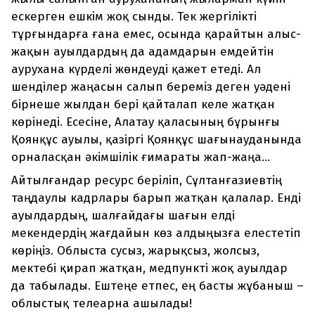
ескерген ешкім жоқ сынды. Тек жергілікті
тұрғындарға ғана емес, осында қарайтын алыс-
жақын ауылдардың да адамдарын емдейтін
аурухана күрделі жөндеуді қажет етеді. Ал
шенділер жаңасын салып береміз деген уәдені
бірнеше жылдан бері қайталап келе жатқан
көрінеді. Есесіне, Алатау қаласының бұрынғы
Қоянқұс ауылы, қазіргі Қоянқұс шағынауданында
орналасқан әкімшілік ғимараты жап-жаңа...
Айтылғандар ресурс беріліп, Сұлтанғазиевтің
таңдаулы кадрлары барып жатқан қалалар. Енді
ауылдардың, шалғайдағы шағын елді
мекендердің жағдайын көз алдыңызға елестетіп
көріңіз. Облыста сусыз, жарықсыз, жолсыз,
мектебі қирап жатқан, медпункті жоқ ауылдар
да табылады. Ештеңе етпес, ең басты жұбаныш –
облыстық телеарна ашылады!