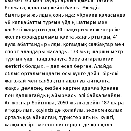
қызметтер мен тауарлардың қымбаттағаны
болмаса, қаланың кейпі баяғы. Әкімдік
былтырғы жылдың соңында: «Қонаев қаласында
48 көпқабатты тұрғын үйдің шатыры мен
қасбеті жаңартылды, 61 шақырым инженерлік-
жол инфрақұрылымы қайта жаңғыртылды, 41
аула абаттандырылды, қоғамдық саябақтар мен
спорт алаңдары жасалды. 133 мың шаршы метр
тұрғын үйді пайдалануға беру айтарлықтай
жетістік болды», – деп есеп берген. Алайда
облыс орталығындағы осы күнге дейін бір-екі
жағажай мен саябақтың ашылуы айтқанға
жақсы демесең, көзбен көрген адамға Қонаев
пен Қапшағайдың айырмасы әлі байқалмайды.
Ал жоспар бойынша, 2050 жылға дейін 187 шара
атқарылып, қауіпсіз де қолайлы, экономикалық
орталыққа айналған, туристер ағыны күшті,
халқы қазіргі мегаполистерден де көп қала