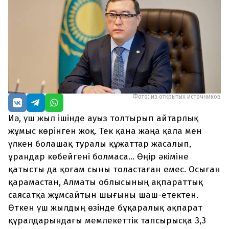
Фото: из открытых источников
Иә, үш жыл ішінде ауыз толтырып айтарлық
жұмыс көрінген жоқ. Тек қана жаңа қала мен
үлкен болашақ туралы құжаттар жасалып,
ұрандар көбейгені болмаса... Өңір әкіміне
қатысты да қоғам сыны толастаған емес. Осыған
қарамастан, Алматы облысының ақпараттық
саясатқа жұмсайтын шығыны шаш-етектен.
Өткен үш жылдың өзінде бұқаралық ақпарат
құралдарындағы мемлекеттік тапсырысқа 3,3