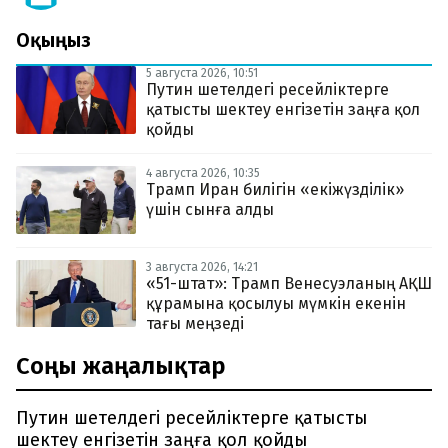
Оқыңыз
5 августа 2026, 10:51
Путин шетелдегі ресейліктерге
қатысты шектеу енгізетін заңға қол
қойды
4 августа 2026, 10:35
Трамп Иран билігін «екіжүзділік»
үшін сынға алды
3 августа 2026, 14:21
«51-штат»: Трамп Венесуэланың АҚШ
құрамына қосылуы мүмкін екенін
тағы меңзеді
Соңғы жаңалықтар
Путин шетелдегі ресейліктерге қатысты
шектеу енгізетін заңға қол қойды