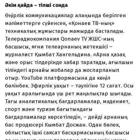
Әкім қайда – тілші сонда
Өңірлік коммуникациялар алаңында берілген
мәліметтерге сүйенсек, «Қонаев ТВ-ның»
техникалық жұмыстары мамырда басталады.
Телерадиокомпания Qonaev TV ЖШС-ның
басшысы, яғни телеарнаның жетекшісі –
журналист Қымбат Хангельдина. «Арна қазақ
және орыс тілдерінде хабар таратады, ағылшын
тіліндегі арнайы жобалар да жоспарланып
отыр. YouTube платформасына да көңіл
бөлінбек. Эфирлік уақыт – тәулігіне 12 сағат. Осы
уақыт аралығында үш рет жаңалықтар шығады.
Тағы аналитикалық бағдарламалар, мәдениет,
спорт және туризм бағытындағы
бағдарламалар көрсетіледі», – дейді арнаның
бас продюсері Кымбат Досжан. Одан бөлек,
облыстық ішкі саясат басқармасының басшысы