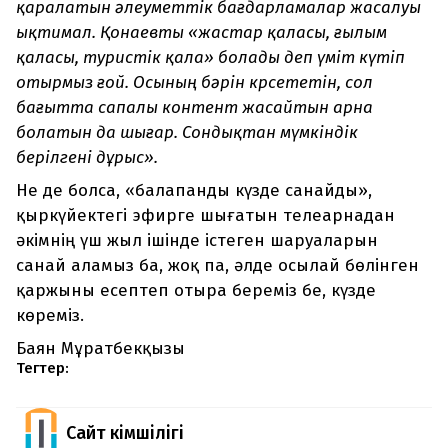
қаралатын әлеуметтік бағдарламалар жасалуы
ықтимал. Қонаевты «жастар қаласы, ғылым
қаласы, туристік қала» болады деп үміт күтіп
отырмыз ғой. Осының бәрін көрсететін, сол
бағытта сапалы контент жасайтын арна
болатын да шығар. Сондықтан мүмкіндік
берілгені дұрыс».
Не де болса, «балапанды күзде санайды»,
қыркүйектегі эфирге шығатын телеарнадан
әкімнің үш жыл ішінде істеген шаруаларын
санай аламыз ба, жоқ па, әлде осылай бөлінген
қаржыны есептеп отыра береміз бе, күзде
көреміз.
Баян Мұратбекқызы
Тегтер:
Сайт Әкімшілігі