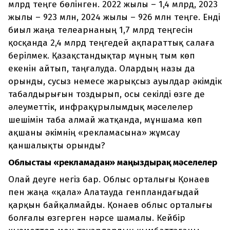
млрд теңге бөлінген. 2022 жылы – 1,4 млрд, 2023
жылы – 923 млн, 2024 жылы – 926 млн теңге. Енді
биыл жаңа телеарнаның 1,7 млрд теңгесін
қосқанда 2,4 млрд теңгедей ақпараттық салаға
берілмек. Қазақстандықтар мұның тым көп
екенін айтып, таңғалуда. Олардың назы да
орынды, сусыз немесе жарықсыз ауылдар әкімдік
табалдырығын тоздырып, осы секілді өзге де
әлеуметтік, инфрақұрылымдық мәселелер
шешімін таба алмай жатқанда, мұншама көп
ақшаны әкімнің «рекламасына» жұмсау
қаншалықты орынды?
Облыстағы «рекламадан» маңыздырақ мәселелер
Олай деуге негіз бар. Облыс орталығы Қонаев
пен жаңа «қала» Алатауда генпландағыдай
қарқын байқалмайды. Қонаев облыс орталығы
болғалы өзгерген нәрсе шамалы. Кейбір