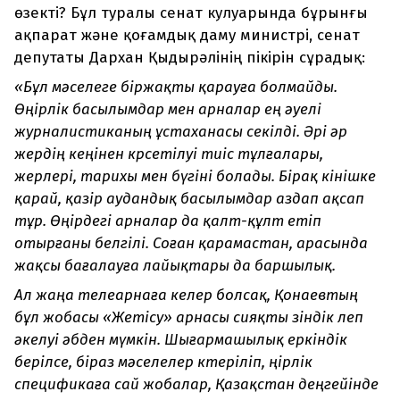
өзекті? Бұл туралы сенат кулуарында бұрынғы
ақпарат және қоғамдық даму министрі, сенат
депутаты Дархан Қыдырәлінің пікірін сұрадық:
«Бұл мәселеге біржақты қарауға болмайды.
Өңірлік басылымдар мен арналар ең әуелі
журналистиканың ұстаханасы секілді. Әрі әр
жердің кеңінен көрсетілуі тиіс тұлғалары,
жерлері, тарихы мен бүгіні болады. Бірақ өкінішке
қарай, қазір аудандық басылымдар аздап ақсап
тұр. Өңірдегі арналар да қалт-құлт етіп
отырғаны белгілі. Соған қарамастан, арасында
жақсы бағалауға лайықтары да баршылық.
Ал жаңа телеарнаға келер болсақ, Қонаевтың
бұл жобасы «Жетісу» арнасы сияқты өзіндік леп
әкелуі әбден мүмкін. Шығармашылық еркіндік
берілсе, біраз мәселелер көтеріліп, өңірлік
спецификаға сай жобалар, Қазақстан деңгейінде