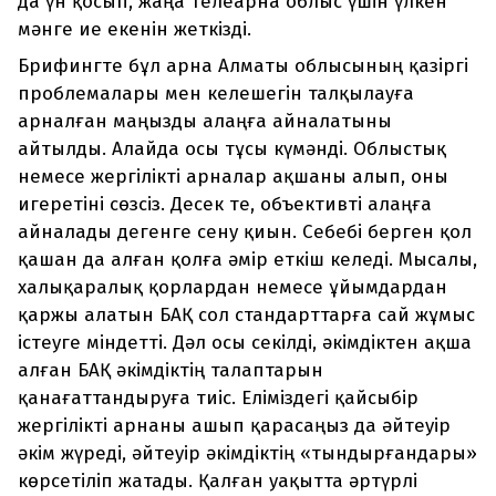
да үн қосып, жаңа телеарна облыс үшін үлкен
мәнге ие екенін жеткізді.
Брифингте бұл арна Алматы облысының қазіргі
проблемалары мен келешегін талқылауға
арналған маңызды алаңға айналатыны
айтылды. Алайда осы тұсы күмәнді. Облыстық
немесе жергілікті арналар ақшаны алып, оны
игеретіні сөзсіз. Десек те, объективті алаңға
айналады дегенге сену қиын. Себебі берген қол
қашан да алған қолға әмір еткіш келеді. Мысалы,
халықаралық қорлардан немесе ұйымдардан
қаржы алатын БАҚ сол стандарттарға сай жұмыс
істеуге міндетті. Дәл осы секілді, әкімдіктен ақша
алған БАҚ әкімдіктің талаптарын
қанағаттандыруға тиіс. Еліміздегі қайсыбір
жергілікті арнаны ашып қарасаңыз да әйтеуір
әкім жүреді, әйтеуір әкімдіктің «тындырғандары»
көрсетіліп жатады. Қалған уақытта әртүрлі