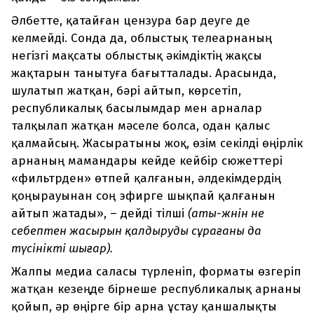
Әлбетте, қатайған цензура бар деуге де
келмейді. Сонда да, облыстық телеарнаның
негізгі мақсаты облыстық әкімдіктің жақсы
жақтарын танытуға бағытталады. Арасында,
шулатып жатқан, бәрі айтып, көрсетіп,
республикалық басылымдар мен арналар
талқылап жатқан мәселе болса, одан қалыс
қалмайсың. Жасыратыны жоқ, өзім секілді өңірлік
арнаның мамандары кейде кейбір сюжеттері
«фильтрден» өтпей қалғанын, әлдекімдердің
қоңырауынан соң эфирге шықпай қалғанын
айтып жатады», – дейді тілші
(аты-жөнін не
себептен жасырын қалдыруды сұрағаны да
түсінікті шығар).
Жалпы медиа саласы түрленіп, форматы өзгеріп
жатқан кезеңде бірнеше республикалық арнаны
қойып, әр өңірге бір арна ұстау қаншалықты