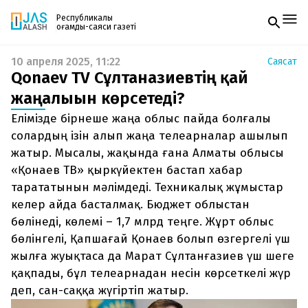
Республикалық
қоғамдық-саяси газеті
10 апреля 2025, 11:22
Саясат
Жаңалықтар
Qonaev TV Сұлтанғазиевтің қай
Спорт
Газетке жазылу
Live
жаңалығын көрсетеді?
PDF форматтағы газетті ай сайын электронды
Руханият
Елімізде бірнеше жаңа облыс пайда болғалы
поштаңызға алып отырыңыз. Жаңа нөмір
Аймақ
шыққан сәтте сізге бірден жіберіледі. Тек email
солардың ізін алып жаңа телеарналар ашылып
Архив
енгізіңіз, біз қалғанын өзіміз жібереміз.
Заң және тәртіп
жатыр. Мысалы, жақында ғана Алматы облысы
«Қонаев ТВ» қыркүйектен бастап хабар
Редакциямен байланыс
тарататынын мәлімдеді. Техникалық жұмыстар
+7 708 604 51 06
келер айда басталмақ. Бюджет облыстан
Жарнама бөлімі
+7 701 220 64 52
бөлінеді, көлемі – 1,7 млрд теңге. Жұрт облыс
Пошта
zhasalash100@gmail.com
бөлінгелі, Қапшағай Қонаев болып өзгергелі үш
жылға жуықтаса да Марат Сұлтанғазиев үш шеге
қақпады, бұл телеарнадан несін көрсеткелі жүр
деп, сан-саққа жүгіртіп жатыр.