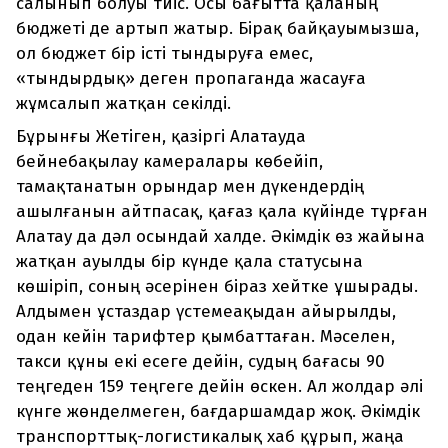
салынып болуы тиіс. Осы бағытта қаланың
бюджеті де артып жатыр. Бірақ байқауымызша,
ол бюджет бір істі тындыруға емес,
«тындырдық» деген пропаганда жасауға
жұмсалып жатқан секілді.
Бұрынғы Жетіген, қазіргі Алатауда
бейнебақылау камералары көбейіп,
тамақтанатын орындар мен дүкендердің
ашылғанын айтпасақ, қағаз қала күйінде тұрған
Алатау да дәл осындай халде. Әкімдік өз жайына
жатқан ауылды бір күнде қала статусына
көшіріп, соның әсерінен біраз хейтке ұшырады.
Алдымен ұстаздар үстемеақыдан айырылды,
одан кейін тарифтер қымбаттаған. Мәселен,
такси құны екі есеге дейін, судың бағасы 90
теңгеден 159 теңгеге дейін өскен. Ал жолдар әлі
күнге жөнделмеген, бағдаршамдар жоқ. Әкімдік
транспорттық-логистикалық хаб құрып, жаңа