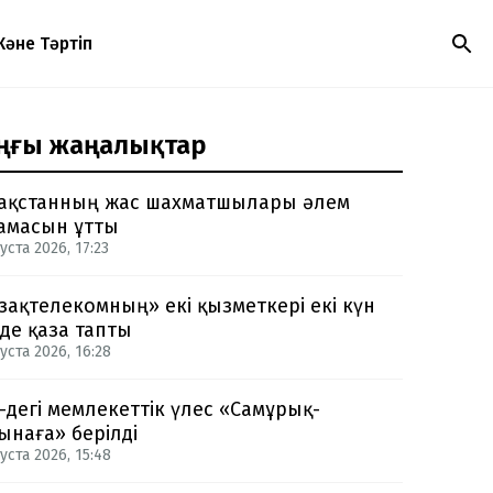
Және Тәртіп
ңғы жаңалықтар
ақстанның жас шахматшылары әлем
амасын ұтты
уста 2026, 17:23
зақтелекомның» екі қызметкері екі күн
нде қаза тапты
уста 2026, 16:28
-дегі мемлекеттік үлес «Самұрық-
ынаға» берілді
уста 2026, 15:48