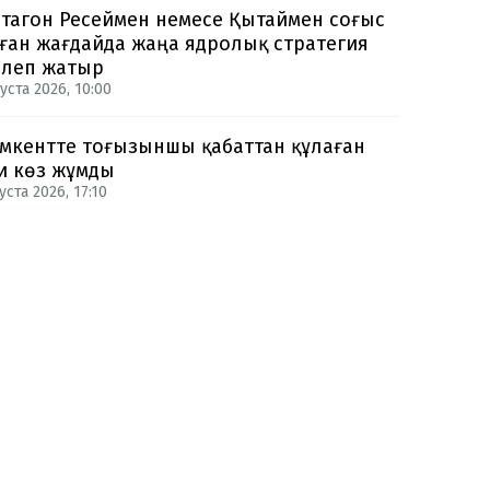
тагон Ресеймен немесе Қытаймен соғыс
ған жағдайда жаңа ядролық стратегия
рлеп жатыр
уста 2026, 10:00
кентте тоғызыншы қабаттан құлаған
и көз жұмды
уста 2026, 17:10