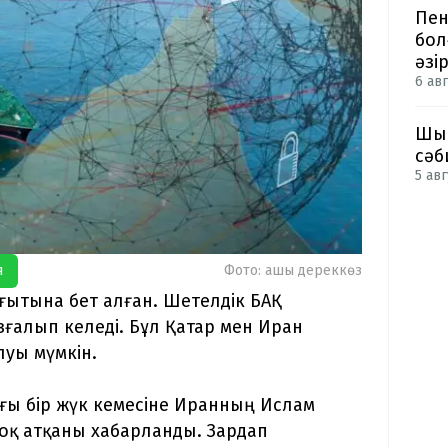
Пен
бол
әзі
6 авг
Шым
сәб
5 авг
я
Фото: ашық дереккөз
ағытына бет алған. Шетелдік БАҚ
зғалып келеді. Бұл Қатар мен Иран
луы мүмкін.
ағы бір жүк кемесіне Иранның Ислам
оқ атқаны хабарланды. Зардап