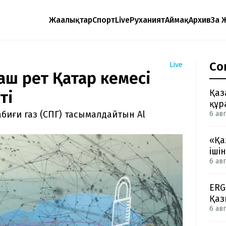
Жаңалықтар
Спорт
Live
Руханият
Аймақ
Архив
Заң 
Со
Live
ғаш рет Қатар кемесі
Қаз
ті
құр
абиғи газ (СПГ) тасымалдайтын Al
6 авг
«Қа
іші
6 авг
ERG
Қаз
6 авг