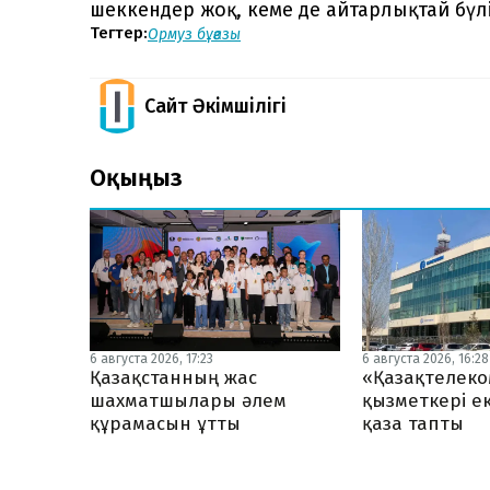
шеккендер жоқ, кеме де айтарлықтай бүл
Тегтер:
Ормуз бұғазы
Сайт Әкімшілігі
Оқыңыз
6 августа 2026, 17:23
6 августа 2026, 16:28
Қазақстанның жас
«Қазақтелеко
шахматшылары әлем
қызметкері ек
құрамасын ұтты
қаза тапты