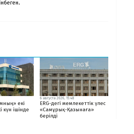
інбеген.
6 августа 2026, 15:48
мның» екі
ERG-дегі мемлекеттік үлес
і күн ішінде
«Самұрық-Қазынаға»
берілді