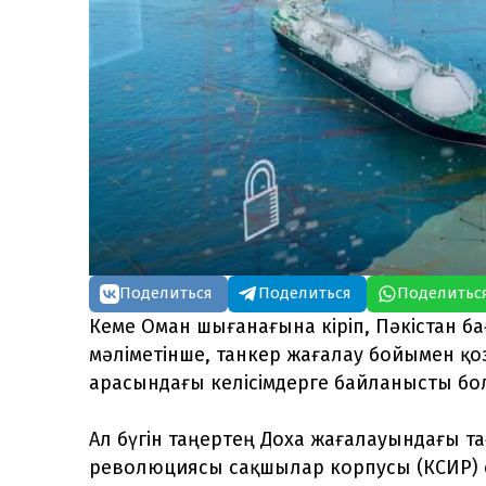
Поделиться
Поделиться
Поделитьс
Кеме Оман шығанағына кіріп, Пәкістан б
мәліметінше, танкер жағалау бойымен қо
арасындағы келісімдерге байланысты бо
Ал бүгін таңертең Доха жағалауындағы т
революциясы сақшылар корпусы (КСИР) 