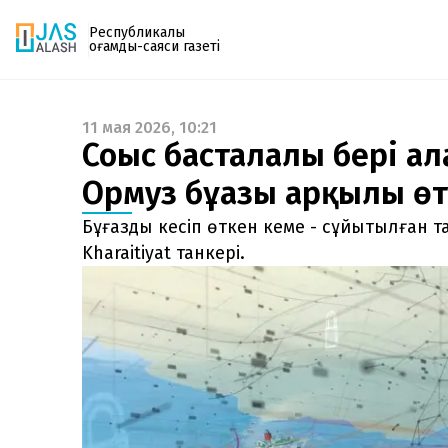
Республикалық
қоғамдық-саяси газеті
11 мая 2026, 10:21
Газетке жазылу
Соғыс басталғалы бері ал
PDF форматтағы газетті ай сайын электронды
Ормуз бұғазы арқылы өт
поштаңызға алып отырыңыз. Жаңа нөмір
шыққан сәтте сізге бірден жіберіледі. Тек email
Бұғазды кесіп өткен кеме - сұйытылған т
енгізіңіз, біз қалғанын өзіміз жібереміз.
Kharaitiyat танкері.