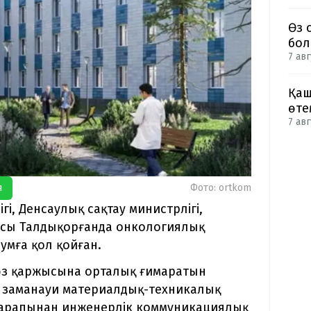
Өз 
бол
7 авг
Қаш
өте
7 авг
я
Фото: ortkom
і, Денсаулық сақтау министрлігі,
ясы Талдықорғанда онкологиялық
умға қол қойған.
 өз қаржысына орталық ғимаратын
гі заманауи материалдық-техникалық
з тарапынан инженерлік коммуникациялық