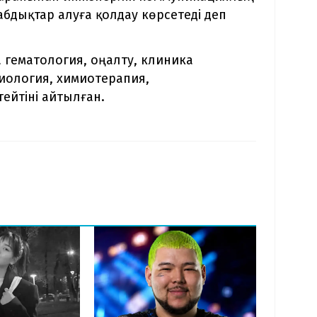
абдықтар алуға қолдау көрсетеді деп
 гематология, оңалту, клиника
иология, химиотерапия,
ейтіні айтылған.