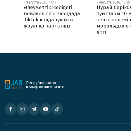
7 августа 2026, 17:15
7 августа 2026, 16:55
Әлеуметтік желідегі
Нұрай Серік
бейәдеп сөз: елордада
туыстары 10 
TikTok қолданушысы
теңге көлемі
жауапқа тартылды
моральдық ө
етті
Республикалық
қоғамдық-саяси газеті