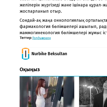
желілерін жүргізеді және ішінара құрал-ж
жоспарланып отыр.
Сондай-ақ жаңа онкологиялық орталықта
фармакология бөлімшелері ашылып, рад
маммогинекология бөлімшелері жұмыс іст
Тегтер:
Талдықорған
Nurbike Beksultan
Оқыңыз