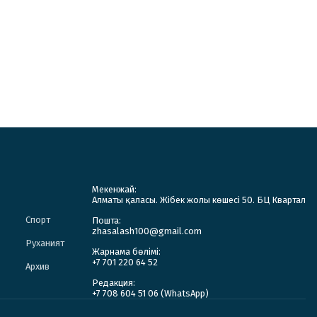
Мекенжай:
Алматы қаласы. Жібек жолы көшесі 50. БЦ Квартал
Спорт
Пошта:
zhasalash100@gmail.com
Руханият
Жарнама бөлімі:
+7 701 220 64 52
Архив
Редакция:
+7 708 604 51 06 (WhatsApp)