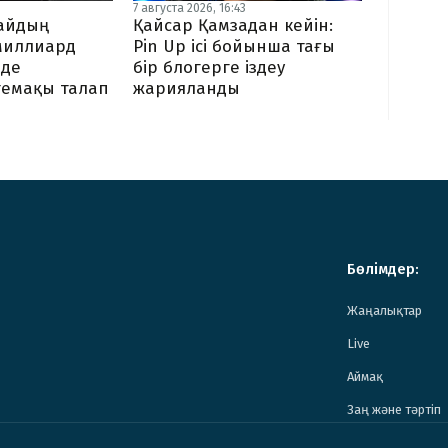
7 августа 2026, 16:43
байдың
Қайсар Қамзадан кейін:
миллиард
Pin Up ісі бойынша тағы
нде
бір блогерге іздеу
темақы талап
жарияланды
Бөлімдер:
Жаңалықтар
Live
Аймақ
Заң және тәртіп