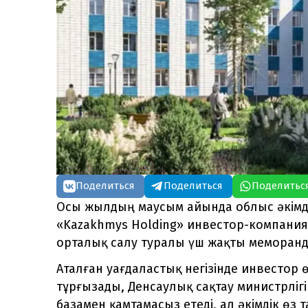
Поделиться
Поделиться
Поделитьс
Осы жылдың маусым айында облыс әкімдіг
«Kazakhmys Holding» инвестор-компани
орталық салу туралы үш жақты меморанд
Аталған уағдаластық негізінде инвестор
тұрғызады, Денсаулық сақтау министрлі
базамен қамтамасыз етеді, ал әкімдік ө