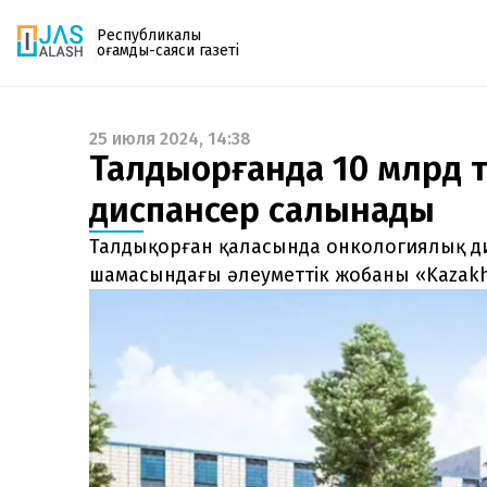
Республикалық
қоғамдық-саяси газеті
25 июля 2024, 14:38
Газетке жазылу
Талдықорғанда 10 млрд 
PDF форматтағы газетті ай сайын электронды
диспансер салынады
поштаңызға алып отырыңыз. Жаңа нөмір
шыққан сәтте сізге бірден жіберіледі. Тек email
Талдықорған қаласында онкологиялық ди
енгізіңіз, біз қалғанын өзіміз жібереміз.
шамасындағы әлеуметтік жобаны «Kazakh