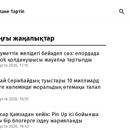
Және Тәртіп
ңғы жаңалықтар
уметтік желідегі бейәдеп сөз: елордада
Tok қолданушысы жауапқа тартылды
уста 2026, 17:15
ай Серікбайдың туыстары 10 миллиард
ге көлемінде моральдық өтемақы талап
уста 2026, 16:55
сар Қамзадан кейін: Pin Up ісі бойынша
ы бір блогерге іздеу жарияланды
уста 2026, 16:43