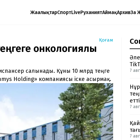
Жаңалықтар
Спорт
Live
Руханият
Аймақ
Архив
Заң 
Со
Қоғам
теңгеге онкологиялық
Әле
Tik
спансер салынады. Құны 10 млрд теңге
7 авг
mys Holding» компаниясы іске асырмақ.
Нұр
тең
етті
7 авг
Қай
тағ
7 авг