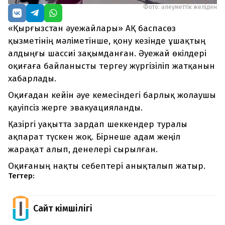
Фото: әлеуметтік желіден
«Қырғызстан әуежайлары» АҚ баспасөз
қызметінің мәліметінше, қону кезінде ұшақтың
алдыңғы шассиі зақымданған. Әуежай өкілдері
оқиғаға байланысты тергеу жүргізіліп жатқанын
хабарлады.
Оқиғадан кейін әуе кемесіндегі барлық жолаушы
қауіпсіз жерге эвакуацияланды.
Қазіргі уақытта зардап шеккендер туралы
ақпарат түскен жоқ. Бірнеше адам жеңіл
жарақат алып, денелері сырылған.
Оқиғаның нақты себептері анықталып жатыр.
Тегтер:
Сайт Әкімшілігі