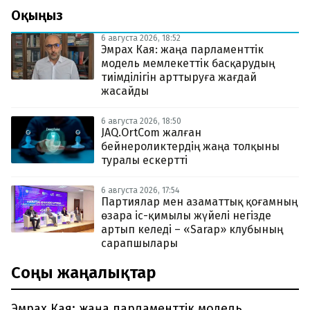
Оқыңыз
6 августа 2026, 18:52
Эмрах Кая: жаңа парламенттік
модель мемлекеттік басқарудың
тиімділігін арттыруға жағдай
жасайды
6 августа 2026, 18:50
JAQ.OrtCom жалған
бейнероликтердің жаңа толқыны
туралы ескертті
6 августа 2026, 17:54
Партиялар мен азаматтық қоғамның
өзара іс-қимылы жүйелі негізде
артып келеді – «Sarap» клубының
сарапшылары
Соңғы жаңалықтар
Эмрах Кая: жаңа парламенттік модель