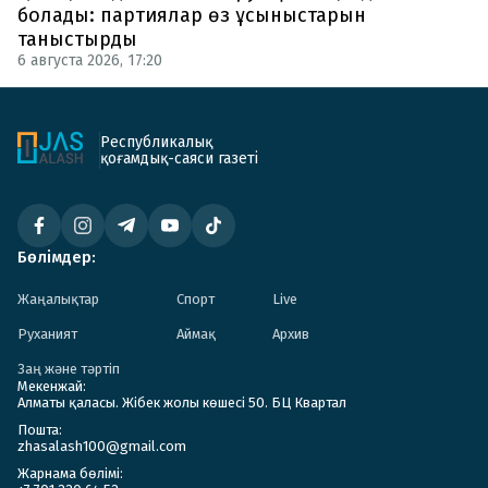
болады: партиялар өз ұсыныстарын
таныстырды
6 августа 2026, 17:20
Республикалық
қоғамдық-саяси газеті
Бөлімдер:
Жаңалықтар
Спорт
Live
Руханият
Аймақ
Архив
Заң және тәртіп
Мекенжай:
Алматы қаласы. Жібек жолы көшесі 50. БЦ Квартал
Пошта:
zhasalash100@gmail.com
Жарнама бөлімі: