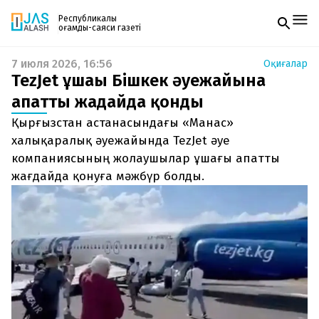
Республикалық
қоғамдық-саяси газеті
7 июля 2026, 16:56
Оқиғалар
Жаңалықтар
TezJet ұшағы Бішкек әуежайына
Спорт
Газетке жазылу
Live
апатты жағдайда қонды
PDF форматтағы газетті ай сайын электронды
Руханият
Қырғызстан астанасындағы «Манас»
поштаңызға алып отырыңыз. Жаңа нөмір
Аймақ
шыққан сәтте сізге бірден жіберіледі. Тек email
халықаралық әуежайында TezJet әуе
Архив
енгізіңіз, біз қалғанын өзіміз жібереміз.
Заң және тәртіп
компаниясының жолаушылар ұшағы апатты
жағдайда қонуға мәжбүр болды.
Редакциямен байланыс
+7 708 604 51 06
Жарнама бөлімі
+7 701 220 64 52
Пошта
zhasalash100@gmail.com