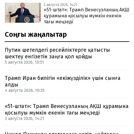
3 августа 2026, 14:21
«51-штат»: Трамп Венесуэланың АҚШ
құрамына қосылуы мүмкін екенін
тағы меңзеді
Соңғы жаңалықтар
Путин шетелдегі ресейліктерге қатысты
шектеу енгізетін заңға қол қойды
5 августа 2026, 10:51
Трамп Иран билігін «екіжүзділік» үшін сынға
алды
4 августа 2026, 10:35
«51-штат»: Трамп Венесуэланың АҚШ құрамына
қосылуы мүмкін екенін тағы меңзеді
3 августа 2026, 14:21