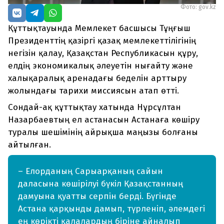
Фото: gov.kz
Құттықтауында Мемлекет басшысы Тұңғыш
Президенттің қазіргі қазақ мемлекеттілігінің
негізін қалау, Қазақстан Республикасын құру,
елдің экономикалық әлеуетін нығайту және
халықаралық аренадағы беделін арттыру
жолындағы тарихи миссиясын атап өтті.
Сондай-ақ құттықтау хатында Нұрсұлтан
Назарбаевтың ел астанасын Астанаға көшіру
туралы шешімінің айрықша маңызы болғаны
айтылған.
– Елорданың Сарыарқаның сайын
даласына көшірілуі бүкіл Қазақстанның
дамуына қуатты серпін берді. Бүгінде
Астана қарқынды дамып, түрленіп, әлемдегі
ең көрікті қалалардың біріне айналып