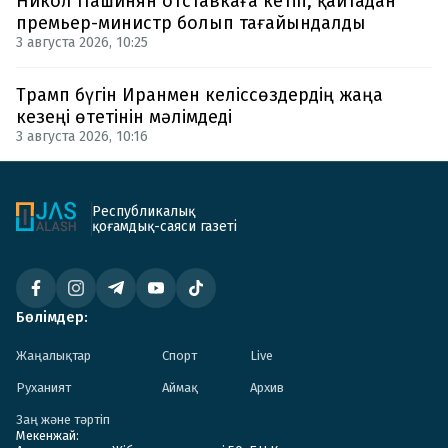
Никол Пашинян отставкаға кетіп, қайтадан
премьер-министр болып тағайындалды
3 августа 2026, 10:25
Трамп бүгін Иранмен келіссөздердің жаңа
кезеңі өтетінін мәлімдеді
3 августа 2026, 10:16
Республикалық
қоғамдық-саяси газеті
Бөлімдер:
Жаңалықтар
Спорт
Live
Руханият
Аймақ
Архив
Заң және тәртіп
Мекенжай: