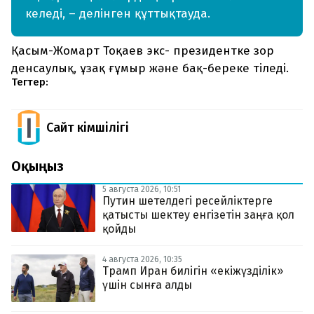
келеді, – делінген құттықтауда.
Қасым-Жомарт Тоқаев экс- президентке зор
денсаулық, ұзақ ғұмыр және бақ-береке тіледі.
Тегтер:
Сайт Әкімшілігі
Оқыңыз
5 августа 2026, 10:51
Путин шетелдегі ресейліктерге
қатысты шектеу енгізетін заңға қол
қойды
4 августа 2026, 10:35
Трамп Иран билігін «екіжүзділік»
үшін сынға алды