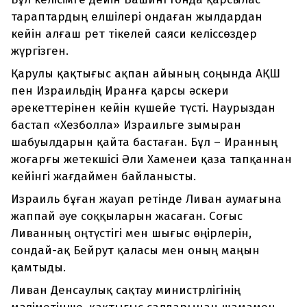
тараптардың елшілері ондаған жылдардан
кейін алғаш рет тікелей саяси келіссөздер
жүргізген.
Қарулы қақтығыс ақпан айының соңында АҚШ
пен Израильдің Иранға қарсы әскери
әрекеттерінен кейін күшейе түсті. Наурыздан
бастап «Хезболла» Израильге зымыран
шабуылдарын қайта бастаған. Бұл – Иранның
жоғарғы жетекшісі Әли Хаменеи қаза тапқаннан
кейінгі жағдаймен байланысты.
Израиль бұған жауап ретінде Ливан аумағына
жаппай әуе соққыларын жасаған. Соғыс
Ливанның оңтүстігі мен шығыс өңірлерін,
сондай-ақ Бейрут қаласы мен оның маңын
қамтыды.
Ливан Денсаулық сақтау министрлігінің