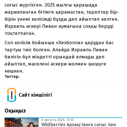
соғыс жүргізген. 2025 жылғы қарашада
жарияланған бітімге қарамастан, тараптар бір-
бірін үнемі келісімді бұзды деп айыптап келген.
Израиль әскері Ливан аумағына соққы беруді
тоқтатпаған.
Сол келісім бойынша «Хезболла» қарудан бас
тартуы тиіс болған. Алайда Израиль Ливан
билігін бұл міндетті орындай алмады деп
айыптап, мәселені әскери жолмен шешуге
көшкен.
Тегтер:
Сайт Әкімшілігі
Оқыңыз
6 августа 2026, 13:10
Wildberries Қазақстанға соғыс пен