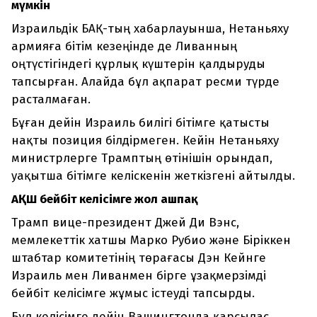
мүмкін
Израильдік БАҚ-тың хабарлауынша, Нетаньяху
армияға бітім кезеңінде де Ливанның
оңтүстігіндегі құрлық күштерін қалдыруды
тапсырған. Алайда бұл ақпарат ресми түрде
расталмаған.
Бұған дейін Израиль билігі бітімге қатысты
нақты позиция білдірмеген. Кейін Нетаньяху
министрлерге Трамптың өтінішін орындап,
уақытша бітімге келіскенін жеткізгені айтылды.
АҚШ бейбіт келісімге жол ашпақ
Трамп вице-президент Джей Ди Вэнс,
мемлекеттік хатшы Марко Рубио және Біріккен
штабтар комитетінің төрағасы Дэн Кейнге
Израиль мен Ливанмен бірге ұзақмерзімді
бейбіт келісімге жұмыс істеуді тапсырды.
Бұл келісімге дейін Вашингтонда қарсылас