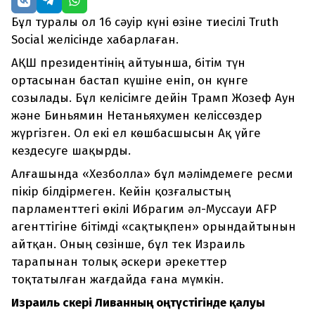
Бұл туралы ол 16 сәуір күні өзіне тиесілі Truth
Social желісінде хабарлаған.
АҚШ президентінің айтуынша, бітім түн
ортасынан бастап күшіне еніп, он күнге
созылады. Бұл келісімге дейін Трамп Жозеф Аун
және Биньямин Нетаньяхумен келіссөздер
жүргізген. Ол екі ел көшбасшысын Ақ үйге
кездесуге шақырды.
Алғашында «Хезболла» бұл мәлімдемеге ресми
пікір білдірмеген. Кейін қозғалыстың
парламенттегі өкілі Ибрагим әл-Муссауи AFP
агенттігіне бітімді «сақтықпен» орындайтынын
айтқан. Оның сөзінше, бұл тек Израиль
тарапынан толық әскери әрекеттер
тоқтатылған жағдайда ғана мүмкін.
Израиль әскері Ливанның оңтүстігінде қалуы