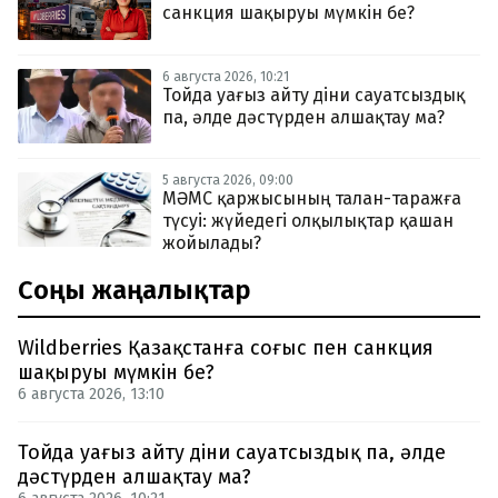
санкция шақыруы мүмкін бе?
6 августа 2026, 10:21
Тойда уағыз айту діни сауатсыздық
па, әлде дәстүрден алшақтау ма?
5 августа 2026, 09:00
МӘМС қаржысының талан-таражға
түсуі: жүйедегі олқылықтар қашан
жойылады?
Соңғы жаңалықтар
Wildberries Қазақстанға соғыс пен санкция
шақыруы мүмкін бе?
6 августа 2026, 13:10
Тойда уағыз айту діни сауатсыздық па, әлде
дәстүрден алшақтау ма?