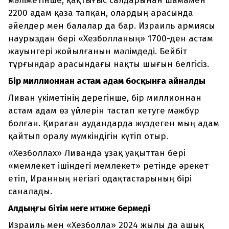
мәліметінше, қақтығыс салдарынан шамамен
2200 адам қаза тапқан, олардың арасында
әйелдер мен балалар да бар. Израиль армиясы
наурыздан бері «Хезболланың» 1700-ден астам
жауынгері жойылғанын мәлімдеді. Бейбіт
тұрғындар арасындағы нақты шығын белгісіз.
Бір миллионнан астам адам босқынға айналды
Ливан үкіметінің дерегінше, бір миллионнан
астам адам өз үйлерін тастап кетуге мәжбүр
болған. Қираған аудандарда жүздеген мың адам
қайтып оралу мүмкіндігін күтіп отыр.
«Хезболлах» Ливанда ұзақ уақыттан бері
«мемлекет ішіндегі мемлекет» ретінде әрекет
етіп, Иранның негізгі одақтастарының бірі
саналады.
Алдыңғы бітім неге нәтиже бермеді
Израиль мен «Хезболла» 2024 жылы да ашық