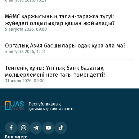
6 августа 2026, 10:21
МӘМС қаржысының талан-таражға түсуі:
жүйедегі олқылықтар қашан жойылады?
5 августа 2026, 09:00
Орталық Азия басшылары одақ құра ала ма?
4 августа 2026, 12:51
Теңгенің құны: Ұлттық банк базалық
мөлшерлемені неге тағы төмендетті?
31 июля 2026, 09:00
Республикалық
қоғамдық-саяси газеті
Бөлімдер: