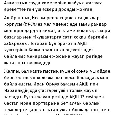
Азаматтық сауда кемелеріне шабуыл жасауға
әрекеттенген үш әскери дронды жойған.
Ал Иранның Ислам революциясы сақшылар
корпусы
(ИРСК)
өз мәлімдемесінде зымырандар
мен дрондардың аймақтағы америкалық әскери
базалар мен тікұшақтарға сәтті соққы бергенін
хабарлады. Тегеран бұл әрекетін АҚШ
күштерінің Кешм аралының оңтүстігіндегі
байланыс мұнарасын жоюына жауап ретінде
жасағанын мәлімдеді.
Жалпы, бұл қақтығыстың күшеюі соңғы үш айдан
бері жалғасып келе жатқан кеме блокадасымен
байланысты. Иран Ормуз бұғазын АҚШ пен
Израильдің одақтастары үшін толық жауып
тастады. Бұған жауап ретінде АҚШ 13 сәуірден
бастап Иран порттарына бет алған барлық
кемелерге қарсы осыған ұқсас блокада енгізген.