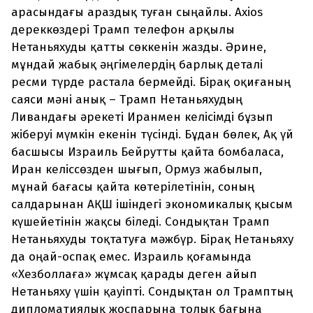
арасындағы араздық туған сыңайлы. Axios
дереккөздері Трамп телефон арқылы
Нетаньяхуды қатты сөккенін жазды. Әрине,
мұндай жабық әңгімелердің барлық деталі
ресми түрде растала бермейді. Бірақ оқиғаның
саяси мәні анық – Трамп Нетаньяхудың
Ливандағы әрекеті Иранмен келісімді бұзып
жіберуі мүмкін екенін түсінді. Бұдан бөлек, Ақ үй
басшысы Израиль Бейрутты қайта бомбаласа,
Иран келіссөзден шығып, Ормуз жабылып,
мұнай бағасы қайта көтерілетінін, соның
салдарынан АҚШ ішіндегі экономикалық қысым
күшейетінін жақсы біледі. Сондықтан Трамп
Нетаньяхуды тоқтатуға мәжбүр. Бірақ Нетаньяху
да оңай-оспақ емес. Израиль қоғамында
«Хезболлаға» жұмсақ қарады деген айып
Нетаньяху үшін қауіпті. Сондықтан ол Трамптың
дипломатиялық жоспарына толық бағына