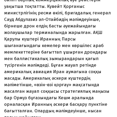
уақытша тоқтатты. Кувейт Қорғаныс
министрлігінің ресми өкілі, бригадалық генерал
Сауд Абдуләзиз әл-Отайбидің мәлімдеуінше,
бірнеше дрон елдің басты әуежайындағы
жолаушылар терминалында жарылған. АҚШ
Қарулы күштері Иранның Парсы
шығанағындағы кемелер мен көршілес араб
мемлекеттеріне бағыттап ұшырған дрондары
мен баллистикалық зымырандарын қағып
түсіргенін мәлімдеді. Бұған жауап ретінде
америкалық авиация Иран аумағына соққы
жасады. Америкалық әскери күштердің
мәліметінше, «өзін-өзі қорғау» мақсатында
жасалған жауап соққысы стратегиялық маңызы
бар Ормуз бұғазындағы Кешм аралында
орналасқан Иранның әскери басқару пунктіне
бағытталған. Олардың мәлімдеуінше, нысан