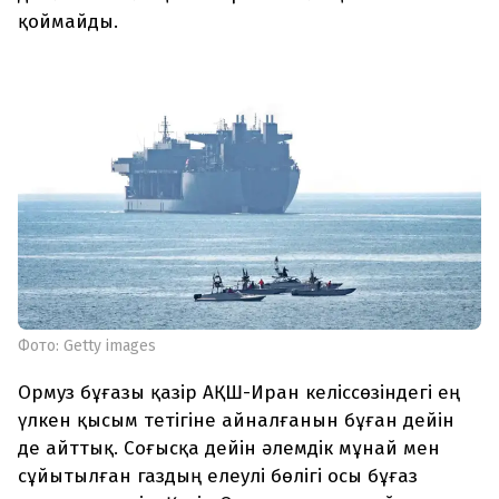
қоймайды.
Фото: Getty images
Ормуз бұғазы қазір АҚШ-Иран келіссөзіндегі ең
үлкен қысым тетігіне айналғанын бұған дейін
де айттық. Соғысқа дейін әлемдік мұнай мен
сұйытылған газдың елеулі бөлігі осы бұғаз