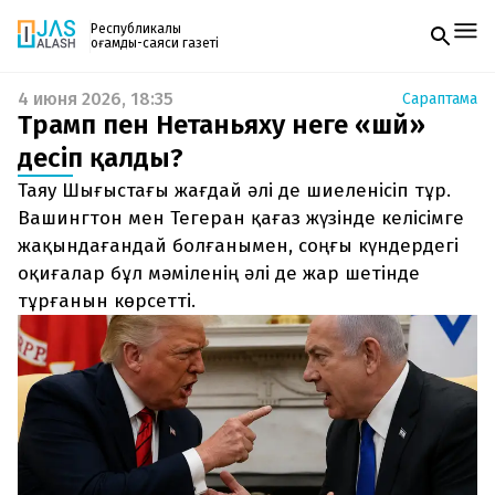
Республикалық
қоғамдық-саяси газеті
4 июня 2026, 18:35
Сараптама
Жаңалықтар
Трамп пен Нетаньяху неге «шәй»
Спорт
Газетке жазылу
Live
десіп қалды?
PDF форматтағы газетті ай сайын электронды
Руханият
Таяу Шығыстағы жағдай әлі де шиеленісіп тұр.
поштаңызға алып отырыңыз. Жаңа нөмір
Аймақ
шыққан сәтте сізге бірден жіберіледі. Тек email
Вашингтон мен Тегеран қағаз жүзінде келісімге
Архив
енгізіңіз, біз қалғанын өзіміз жібереміз.
Заң және тәртіп
жақындағандай болғанымен, соңғы күндердегі
оқиғалар бұл мәміленің әлі де жар шетінде
Редакциямен байланыс
тұрғанын көрсетті.
+7 708 604 51 06
Жарнама бөлімі
+7 701 220 64 52
Пошта
zhasalash100@gmail.com