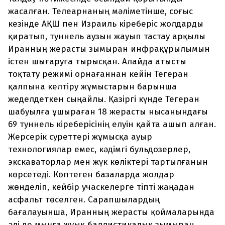
жасалған. Телеарнаның мәліметінше, соғыс
кезінде АҚШ пен Израиль кіреберіс жолдарды
қиратып, туннель аузын жауып тастау арқылы
Иранның жерасты зымыран инфрақұрылымын
істен шығаруға тырысқан. Алайда атысты
тоқтату режимі орнағаннан кейін Тегеран
қалпына келтіру жұмыстарын барынша
жеделдеткен сыңайлы. Қазіргі күнде Тегеран
шабуылға ұшыраған 18 жерасты нысанындағы
69 туннель кіреберісінің елуін қайта ашып алған.
Жерсерік суреттері жұмысқа ауыр
технологиялар емес, кәдімгі бульдозерлер,
экскаваторлар мен жүк көліктері тартылғанын
көрсетеді. Көптеген базаларда жолдар
жөнделіп, кейбір учаскелерге тіпті жаңадан
асфальт төселген. Сарапшылардың
бағалауынша, Иранның жерасты қоймаларында
әлі де мыңға жуық баллистикалық зымыран