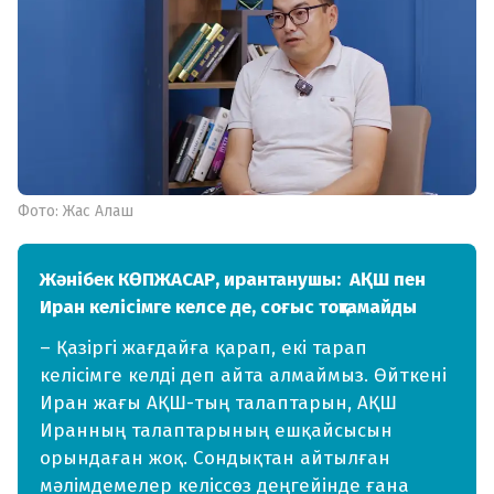
Фото: Жас Алаш
Жәнібек КӨПЖАСАР, ирантанушы:
АҚШ пен
Иран келісімге келсе де, соғыс тоқтамайды
– Қазіргі жағдайға қарап, екі тарап
келісімге келді деп айта алмаймыз. Өйткені
Иран жағы АҚШ-тың талаптарын, АҚШ
Иранның талаптарының ешқайсысын
орындаған жоқ. Сондықтан айтылған
мәлімдемелер келіссөз деңгейінде ғана