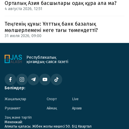
Орталық Азия басшылары одақ құра ала ма?
4 августа 2026, 12:51
Теңгенің құны: Ұлттық банк базалық
мөлшерлемені неге тағы төмендетті?
31 июля 2026, 09:00
Республикалық
қоғамдық-саяси газеті
Бөлімдер:
Жаңалықтар
Спорт
Live
Руханият
Аймақ
Архив
Заң және тәртіп
Мекенжай:
Алматы қаласы. Жібек жолы көшесі 50. БЦ Квартал