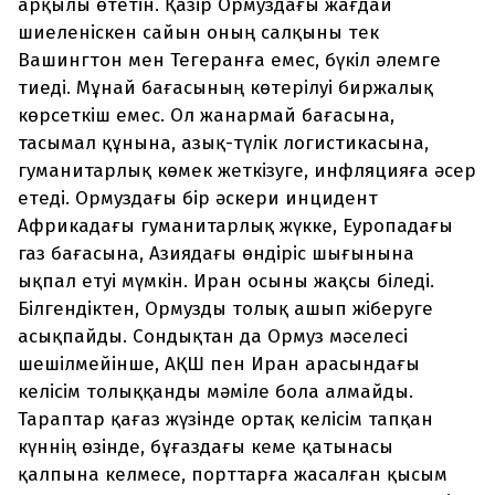
арқылы өтетін. Қазір Ормуздағы жағдай
шиеленіскен сайын оның салқыны тек
Вашингтон мен Тегеранға емес, бүкіл әлемге
тиеді. Мұнай бағасының көтерілуі биржалық
көрсеткіш емес. Ол жанармай бағасына,
тасымал құнына, азық-түлік логистикасына,
гуманитарлық көмек жеткізуге, инфляцияға әсер
етеді. Ормуздағы бір әскери инцидент
Африкадағы гуманитарлық жүкке, Еуропадағы
газ бағасына, Азиядағы өндіріс шығынына
ықпал етуі мүмкін. Иран осыны жақсы біледі.
Білгендіктен, Ормузды толық ашып жіберуге
асықпайды. Сондықтан да Ормуз мәселесі
шешілмейінше, АҚШ пен Иран арасындағы
келісім толыққанды мәміле бола алмайды.
Тараптар қағаз жүзінде ортақ келісім тапқан
күннің өзінде, бұғаздағы кеме қатынасы
қалпына келмесе, порттарға жасалған қысым