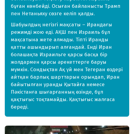
бұған көнбейді. Осыған байланысты Трамп
пен Нетаньяху сөзге келіп қалды.
Шабуылдың негізгі мақсаты – Ирандағы
режимді жою еді. АҚШ пен Израиль бұл
мақсатына жете алмады. Тіпті Иранды
қатты ашындырып алғандай. Енді Иран
болашақта Израильге қарсы басқа бір
жолдармен қарсы әрекеттерге баруы
мүмкін. Сондықтан Ақ үй мен Тегеран өздері
айтқан барлық шарттарын орындап, Иран
байытылған уранды Қытайға немесе
Пәкістанға шығарғанның өзінде, бұл
қақтығыс тоқтамайды. Қақтығыс жалғаса
береді.