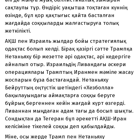
сақтаулы тұр. Өндіріс уақытша тоқтаған күннің
өзінде, бұл қор қақтығыс қайта басталған
жағдайда соққыларды жалғастыруға толық
жеткілікті.
АҚШ пен Израиль жылдар бойы стратегиялық
одақтас болып келді. Бірақ қазіргі сәтте Трампқа
Нетаньяху бір мезетте әрі одақтас, әрі кедергіге
айналып отыр. Израильдің Ливандағы әскери
операциялары Трамптың Иранмен мәміле жасау
жоспарын бұза бастағандай. Нетаньяху
Бейруттың оңтүстік шетіндегі «Хезболла»
бақылауындағы аймақтарға соққы беруге
бұйрық бергеннен кейін жағдай күрт өзгерді.
Ливаннан мыңдаған адам тағы да босып шықты.
Сондықтан да Тегеран бұл әрекетті АҚШ-Иран
келісіміне тікелей соққы деп қабылдайды.
Міне, осы жерде Трамп пен Нетаньяху