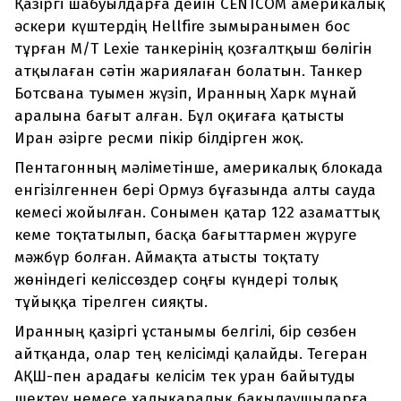
Қазіргі шабуылдарға дейін CENTCOM америкалық
әскери күштердің Hellfire зымыранымен бос
тұрған M/T Lexie танкерінің қозғалтқыш бөлігін
атқылаған сәтін жариялаған болатын. Танкер
Ботсвана туымен жүзіп, Иранның Харк мұнай
аралына бағыт алған. Бұл оқиғаға қатысты
Иран әзірге ресми пікір білдірген жоқ.
Пентагонның мәліметінше, америкалық блокада
енгізілгеннен бері Ормуз бұғазында алты сауда
кемесі жойылған. Сонымен қатар 122 азаматтық
кеме тоқтатылып, басқа бағыттармен жүруге
мәжбүр болған. Аймақта атысты тоқтату
жөніндегі келіссөздер соңғы күндері толық
тұйыққа тірелген сияқты.
Иранның қазіргі ұстанымы белгілі, бір сөзбен
айтқанда, олар тең келісімді қалайды. Тегеран
АҚШ-пен арадағы келісім тек уран байытуды
шектеу немесе халықаралық бақылаушыларға