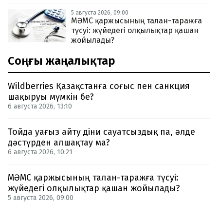
5 августа 2026, 09:00
МӘМС қаржысының талан-таражға
түсуі: жүйедегі олқылықтар қашан
жойылады?
Соңғы жаңалықтар
Wildberries Қазақстанға соғыс пен санкция
шақыруы мүмкін бе?
6 августа 2026, 13:10
Тойда уағыз айту діни сауатсыздық па, әлде
дәстүрден алшақтау ма?
6 августа 2026, 10:21
МӘМС қаржысының талан-таражға түсуі:
жүйедегі олқылықтар қашан жойылады?
5 августа 2026, 09:00