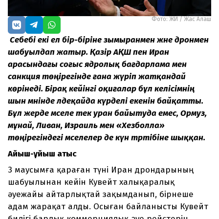
Фото: ЖИ / Жас Алаш
Себебі екі ел бір-біріне зымыранмен және дронмен
шабуылдап жатыр. Қазір АҚШ пен Иран
арасындағы соғыс ядролық бағдарлама мен
санкция төңірегінде ғана жүріп жатқандай
көрінеді. Бірақ кейінгі оқиғалар бұл келісімнің
шын мәнінде әлдеқайда күрделі екенін байқатты.
Бұл жерде мәселе тек уран байытуда емес, Ормуз,
мұнай, Ливан, Израиль мен «Хезболла»
төңірегіндегі мәселелер де күн тәртібіне шыққан.
Айқыш-ұйқыш атыс
3 маусымға қараған түні Иран дрондарының
шабуылынан кейін Кувейт халықаралық
әуежайы айтарлықтай зақымданып, бірнеше
адам жарақат алды. Осыған байланысты Кувейт
билігі барлық коммерциялық әуе рейстерін