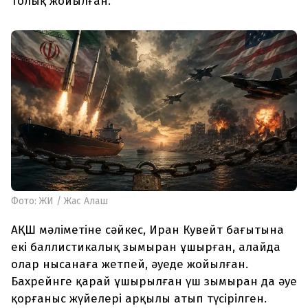
толық жойылған.
Фото: ЖИ / Жас Алаш
АҚШ мәліметіне сәйкес, Иран Кувейт бағытына
екі баллистикалық зымыран ұшырған, алайда
олар нысанаға жетпей, әуеде жойылған.
Бахрейнге қарай ұшырылған үш зымыран да әуе
қорғаныс жүйелері арқылы атып түсірілген.