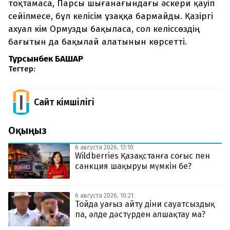
тоқтамаса, Парсы шығанағындағы әскери қауіп
сейілмесе, бұл келісім ұзаққа бармайды. Қазіргі
ахуал кім Ормузды бақыласа, сол келіссөздің
бағытын да бақылай алатынын көрсетті.
Тұрсынбек БАШАР
Тегтер:
Сайт Әкімшілігі
Оқыңыз
6 августа 2026, 13:10
Wildberries Қазақстанға соғыс пен
санкция шақыруы мүмкін бе?
6 августа 2026, 10:21
Тойда уағыз айту діни сауатсыздық
па, әлде дәстүрден алшақтау ма?