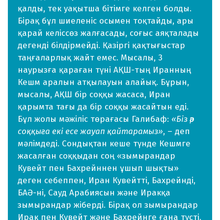
қалды, тек уақытша бітімге келген болды.
Бірақ бұл шиеленіс осымен тоқтайды, ары
қарай келіссөз жалғасады, соғыс аяқталады
дегенді білдірмейді. Қазіргі қақтығыстар
таңғаларлық жайт емес. Мысалы, 3
наурызға қараған түні АҚШ-тың Иранның
Кешм аралын атқылауын алайық. Бұрын,
мысалы, АҚШ бір соққы жасаса, Иран
қарымта тағы да бір соққы жасайтын еді.
Бұл жолы мәжіліс төрағасы Галибаф:
«Біз әр
соққыға екі есе жауап қайтарамыз»
, – деп
мәлімдеді. Сондықтан кеше түнде Кешмге
жасалған соққыдан соң «зымырандар
Кувейт пен Бахрейннен ұшып шықты»
деген себеппен, Иран Кувейтті, Бахрейнді,
БАӘ-ні, Сауд Арабиясын және Иракқа
зымырандар жіберді. Бірақ ол зымырандар
Ирак пен Кувейт және Бахрейнге ғана түсті.