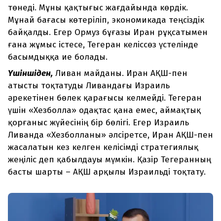
төнеді. Мұны қақтығыс жағдайында көрдік.
Мұнай бағасы көтеріліп, экономикада теңсіздік
байқалды. Егер Ормуз бұғазы Иран рұқсатымен
ғана жұмыс істесе, Тегеран келіссөз үстелінде
басымдыққа ие болады.
Үшіншіден,
Ливан майданы. Иран АҚШ-пен
атысты тоқтатуды Ливандағы Израиль
әрекетінен бөлек қарағысы келмейді. Тегеран
үшін «Хезболла» одақтас қана емес, аймақтық
қорғаныс жүйесінің бір бөлігі. Егер Израиль
Ливанда «Хезболланы» әлсіретсе, Иран АҚШ-пен
жасалатын кез келген келісімді стратегиялық
жеңіліс деп қабылдауы мүмкін. Қазір Тегеранның
басты шарты – АҚШ арқылы Израильді тоқтату.