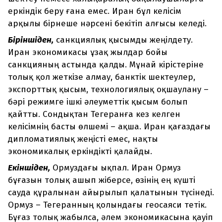
еркіндік беру ғана емес. Иран бұл келісім
арқылы бірнеше нәрсені бекітіп алғысы келеді.
Біріншіден,
санкциялық қысымды жеңілдету.
Иран экономикасы ұзақ жылдар бойы
санкцияның астында қалды. Мұнай кірістеріне
толық қол жеткізе алмау, банктік шектеулер,
экспорттық қысым, технологиялық оқшаулану –
бәрі режимге ішкі әлеуметтік қысым болып
қайтты. Сондықтан Тегеранға кез келген
келісімнің басты өлшемі – ақша. Иран қағаздағы
дипломатиялық жеңісті емес, нақты
экономикалық еркіндікті қалайды.
Екіншіден,
Ормуздағы ықпал. Иран Ормуз
бұғазын толық ашып жіберсе, өзінің ең күшті
сауда құралынан айырылып қалатынын түсінеді.
Ормуз – Тегеранның қолындағы геосаяси тетік.
Бұғаз толық жабылса, әлем экономикасына қауіп