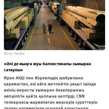
Фото: Tasnim
«Әлі де мыңға жуық баллистикалық зымыран
сақтаулы»
Иран АҚШ пен Израильдің шабуылына
қарамастан, екі айға жетпейтін уақыт ішінде
өзінің жерасты зымыран базаларының
көпшілігін қайта қалпына келтірді. CNN
телеарнасы жариялаған жерсерік суреттерін
талдау нәтижесінде осындай қорытынды