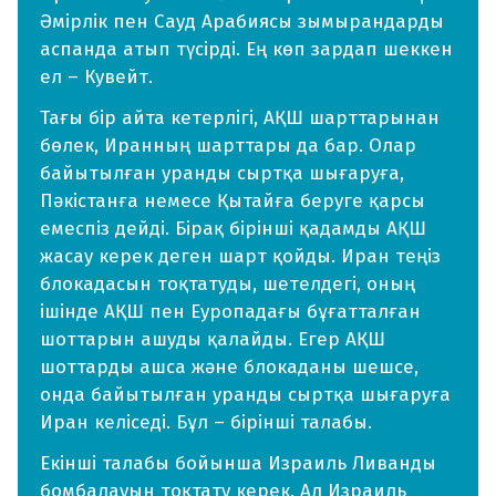
Әмірлік пен Сауд Арабиясы зымырандарды
аспанда атып түсірді. Ең көп зардап шеккен
ел – Кувейт.
Тағы бір айта кетерлігі, АҚШ шарттарынан
бөлек, Иранның шарттары да бар. Олар
байытылған уранды сыртқа шығаруға,
Пәкістанға немесе Қытайға беруге қарсы
емеспіз дейді. Бірақ бірінші қадамды АҚШ
жасау керек деген шарт қойды. Иран теңіз
блокадасын тоқтатуды, шетелдегі, оның
ішінде АҚШ пен Еуропадағы бұғатталған
шоттарын ашуды қалайды. Егер АҚШ
шоттарды ашса және блокаданы шешсе,
онда байытылған уранды сыртқа шығаруға
Иран келіседі. Бұл – бірінші талабы.
Екінші талабы бойынша Израиль Ливанды
бомбалауын тоқтату керек. Ал Израиль