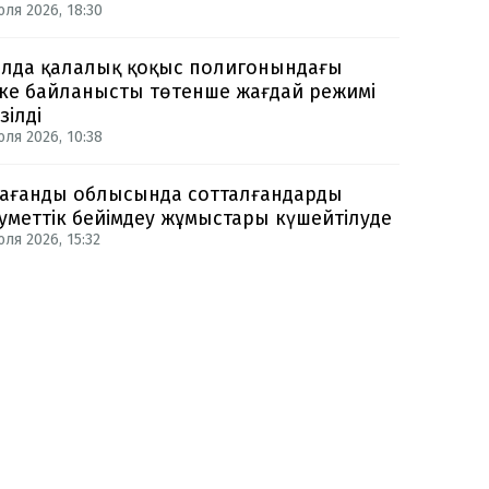
юля 2026, 18:30
лда қалалық қоқыс полигонындағы
ке байланысты төтенше жағдай режимі
зілді
юля 2026, 10:38
ағанды облысында сотталғандарды
уметтік бейімдеу жұмыстары күшейтілуде
ля 2026, 15:32