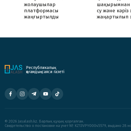
жолаушылар
шақырымнан 
платформасы
су және кәріз
жаңғыртылды
жаңартылып 
Республикалық
қоғамдық-саяси газеті
© 2026 Jasalash.kz. Барлық құқық қорғалған.
Cвидетельство о постановке на учет № KZ13VPY00045579, выдано 28 но