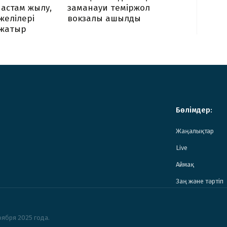
астам жылу,
заманауи теміржол
 желілері
вокзалы ашылды
жатыр
Бөлімдер:
Жаңалықтар
Live
Аймақ
Заң және тәртіп
ября 2025 года.