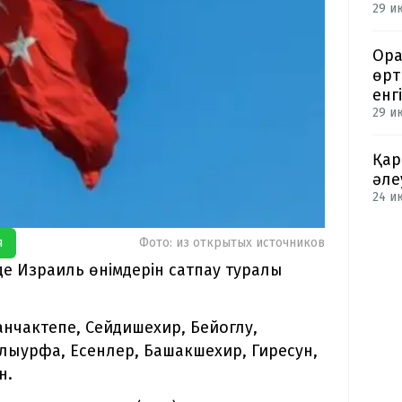
29 и
Ора
өрт
енгі
29 и
Қар
әле
24 ию
я
Фото: из открытых источников
де Израиль өнімдерін сатпау туралы
анчактепе, Сейдишехир, Бейоглу,
лыурфа, Есенлер, Башакшехир, Гиресун,
н.