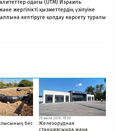
алитеттер одағы (UTM) Израиль
не жергілікті қызметтердің үзілуіне
қалпына келтіруге қолдау көрсету туралы
29 июля 2026, 18:30
блысының бес
Железорудная
станциясында жаңа