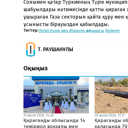
Сонымен қатар Түркияның Түрік муницип
шабуылдары нәтижесінде қатты қираған жә
ұшыраған Газа секторын қайта құру мен 
ұсынысты бірауыздан қабылдады.
Тегтер:
Палестина мен Израиль қақтығысы
бойкот
Т. РАУШАНҰЛЫ
Оқыңыз
31 июля 2026, 12:40
30 июля 2026, 11:11
Қарағанды облысында 14
Қарағанды о
теміржол вокзалы мен
қаласында 70