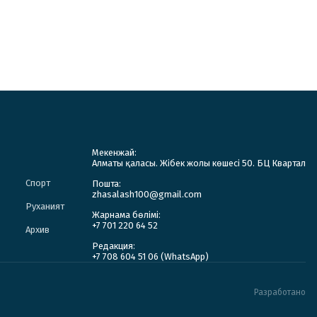
Мекенжай:
Алматы қаласы. Жібек жолы көшесі 50. БЦ Квартал
Спорт
Пошта:
zhasalash100@gmail.com
Руханият
Жарнама бөлімі:
+7 701 220 64 52
Архив
Редакция:
+7 708 604 51 06 (WhatsApp)
Разработано