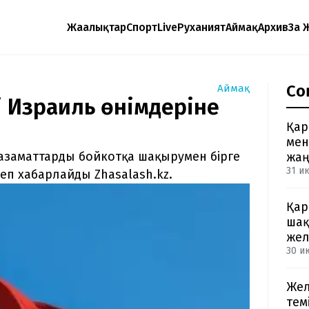
Жаңалықтар
Спорт
Live
Руханият
Аймақ
Архив
Заң 
Со
Аймақ
і Израиль өнімдеріне
Қар
мен
азаматтарды бойкотқа шақырумен бірге
жа
31 и
еп хабарлайды Zhasalash.kz.
Қар
шақ
жел
30 ию
Жел
тем