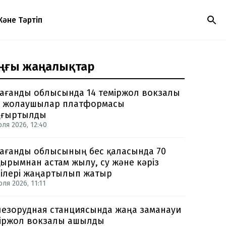
Және Тәртіп
ңғы жаңалықтар
ағанды облысында 14 теміржол вокзалы
 жолаушылар платформасы
ңғыртылды
юля 2026, 12:40
ағанды облысының бес қаласында 70
ырымнан астам жылу, су және кәріз
ілері жаңартылып жатыр
ля 2026, 11:11
езорудная станциясында жаңа заманауи
іржол вокзалы ашылды