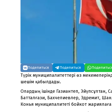
Поделиться
Поделиться
Поделитьс
Түрік муниципалитеттері өз мекемелерін
шешім қабылдады.
Олардың ішінде Газиантеп, Эйүпсұлтан, С
Батталғази, Бахчелиевлер, Эдремит, Шан
Конья муниципалитеті бойкот жариялаға