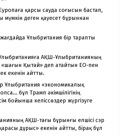
уропаға қарсы сауда соғысын бастап,
уы мүмкін деген қауесет бұрыннан
ағдайда Ұлыбритания бір тарапты
 Ұлыбританияға АҚШ-Ұлыбританияның
 «шағын Қытай» деп атайтын ЕО-пен
ек екенін айтты.
гер Ұлыбритания «экономикалық
олса... бұл Трамп әкімшілігінің
сім бойынша келіссөздер жүргізуге
итанияның АҚШ-тағы бұрынғы елшісі сэр
арасы дұрыс» екенін айтты, бірақ бұл