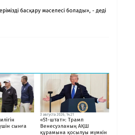
рімізді басқару мәселесі болады», - деді
3 августа 2026, 14:21
илігін
«51-штат»: Трамп
 үшін сынға
Венесуэланың АҚШ
құрамына қосылуы мүмкін