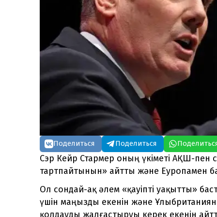
Поделиться
Поделиться
Поделитьс
Сэр Кейр Стармер оның үкіметі АҚШ-пен с
тартпайтынын» айтты және Еуропамен ба
Ол сондай-ақ әлем «қауіпті уақытты» бас
үшін маңызды екенін және Ұлыбритания
қолдауды жалғастыруы керек екенін айт