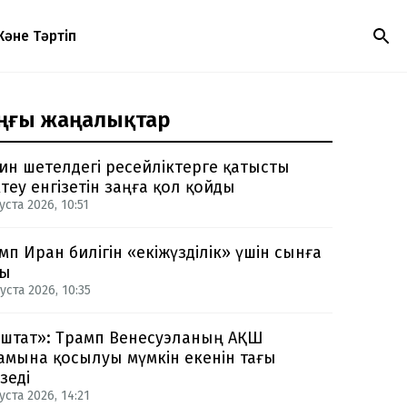
Және Тәртіп
ңғы жаңалықтар
ин шетелдегі ресейліктерге қатысты
теу енгізетін заңға қол қойды
уста 2026, 10:51
мп Иран билігін «екіжүзділік» үшін сынға
ды
уста 2026, 10:35
-штат»: Трамп Венесуэланың АҚШ
амына қосылуы мүмкін екенін тағы
зеді
уста 2026, 14:21