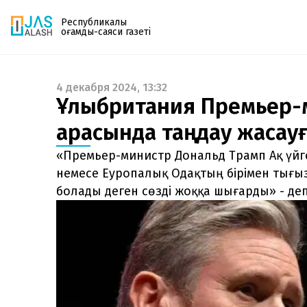
Республикалық
қоғамдық-саяси газеті
4 декабря 2024, 13:32
Газетке жазылу
Ұлыбритания Премьер-м
PDF форматтағы газетті ай сайын электронды
арасында таңдау жасау
поштаңызға алып отырыңыз. Жаңа нөмір
шыққан сәтте сізге бірден жіберіледі. Тек email
«Премьер-министр Дональд Трамп Ақ үйг
енгізіңіз, біз қалғанын өзіміз жібереміз.
немесе Еуропалық Одақтың бірімен тығы
болады деген сөзді жоққа шығарды» - де