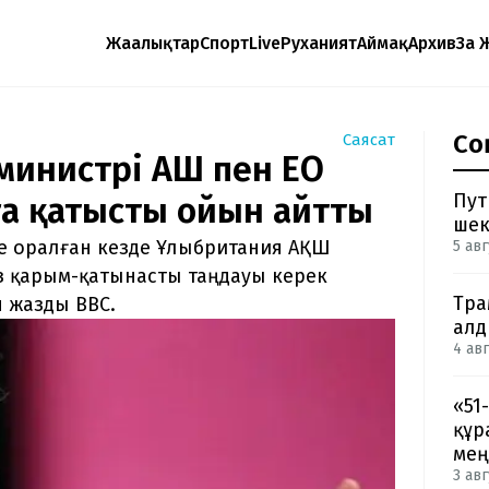
Жаңалықтар
Спорт
Live
Руханият
Аймақ
Архив
Заң 
Со
Саясат
инистрі АҚШ пен ЕО
Пут
ға қатысты ойын айтты
шек
е оралған кезде Ұлыбритания АҚШ
5 авг
з қарым-қатынасты таңдауы керек
Тра
п жазды BBC.
ал
4 авг
«51
құр
мең
3 авг