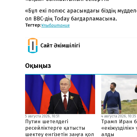
«Бұл екі полюс арасындағы біздің мүдделе
ол BBC-дің Today бағдарламасына.
Тегтер:
Ұлыбритания
Сайт Әкімшілігі
Оқыңыз
5 августа 2026, 10:51
4 августа 2026, 10:35
Путин шетелдегі
Трамп Иран б
ресейліктерге қатысты
«екіжүзділік»
шектеу енгізетін заңға қол
алды