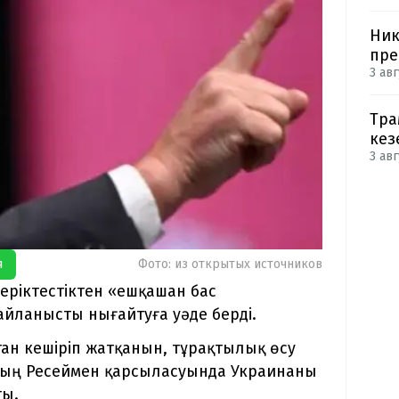
Ник
пре
3 авг
Тра
кез
3 авг
я
Фото: из открытых источников
еріктестіктен «ешқашан бас
йланысты нығайтуға уәде берді.
тан кешіріп жатқанын, тұрақтылық өсу
ның Ресеймен қарсыласуында Украинаны
ты.