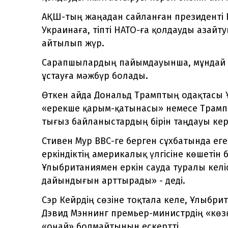
АҚШ-тың жаңадан сайланған президенті Е
Украинаға, тіпті НАТО-ға қолдауды азайт
айтылып жүр.
Сарапшылардың пайымдауынша, мұндай ж
ұстауға мәжбүр болады.
Өткен айда Дональд Трамптың одақтасы
«ерекше қарым-қатынасы» немесе Трамп
тығыз байланыстардың бірін таңдауы кер
Стивен Мур ВВС-ге берген сұхбатында е
еркіндіктің америкалық үлгісіне көшетін б
Ұлыбританиямен еркін сауда туралы келі
дайындығын арттырады» - деді.
Сэр Кейрдің сөзіне тоқтала келе, Ұлыбр
Дэвид Мэннинг премьер-министрдің «көзқ
«оңай» болмайтынын ескертті.