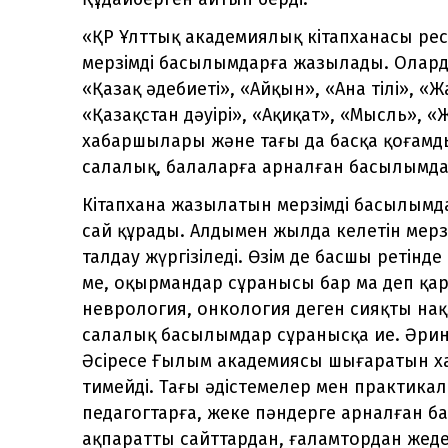
«ҚР Ұлттық академиялық кітапханасы ре
мерзімді басылымдарға жазылады. Олард
«Қазақ әдебиеті», «Айқын», «Ана тілі», «Ж
«Қазақстан дәуірі», «Ақиқат», «Мысль», 
хабаршылары және тағы да басқа қоғамды
салалық, балаларға арналған басылымда
Кітапхана жазылатын мерзімді басылымд
сай құрады. Алдымен жылда келетін ме
талдау жүргізіледі. Өзім де басшы ретін
ме, оқырмандар сұранысы бар ма деп қар
неврология, онкология деген сияқты на
салалық басылымдар сұранысқа ие. Әрин
Әсіресе Ғылым академиясы шығаратын х
тимейді. Тағы әдістемелер мен практика
педагогтарға, жеке пәндерге арналған 
ақпаратты сайттардан, ғаламтордан жеде