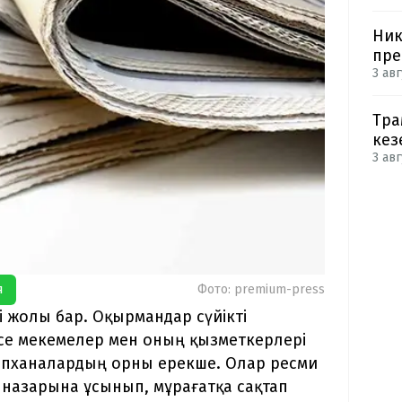
Ник
пре
3 авг
Тра
кез
3 авг
я
Фото: premium-press
гі жолы бар. Оқырмандар сүйікті
е мекемелер мен оның қызметкерлері
апханалардың орны ерекше. Олар ресми
назарына ұсынып, мұрағатқа сақтап