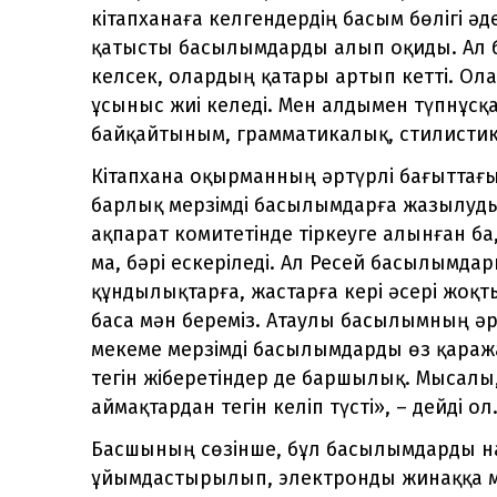
кітапханаға келгендердің басым бөлігі ә
қатысты басылымдарды алып оқиды. Ал б
келсек, олардың қатары артып кетті. Ол
ұсыныс жиі келеді. Мен алдымен түпнұсқ
байқайтыным, грамматикалық, стилистика
Кітапхана оқырманның әртүрлі бағыттағ
барлық мерзімді басылымдарға жазылуды 
ақпарат комитетінде тіркеуге алынған ба
ма, бәрі ескеріледі. Ал Ресей басылымд
құндылықтарға, жастарға кері әсері жоқ
баса мән береміз. Атаулы басылымның әр 
мекеме мерзімді басылымдарды өз қараж
тегін жіберетіндер де баршылық. Мысалы,
аймақтардан тегін келіп түсті», – дейді ол
Басшының сөзінше, бұл басылымдарды н
ұйымдастырылып, электронды жинаққа мән