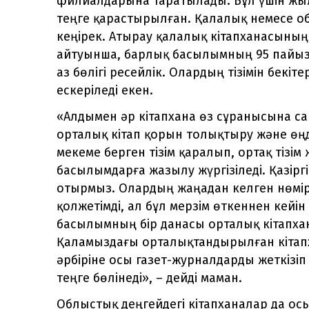
филиалдарына таратылады. Бұл үшін жыл
теңге қарастырылған. Қалалық немесе о
кеңірек. Атырау қалалық кітапханасыны
айтуынша, барлық басылымның 95 пайызы
аз бөлігі ресейлік. Олардың тізімін бек
ескеріледі екен.
«Алдымен әр кітапхана өз сұранысына с
орталық кітап қорын толықтыру және өңд
мекеме берген тізім қаралып, ортақ тізім
басылымдарға жазылу жүргізіледі. Қазірг
отырмыз. Олардың жаңадан келген нөмір
қолжетімді, ал бұл мерзім өткеннен кейін
басылымның бір данасы орталық кітапха
Қаламыздағы орталықтандырылған кітапх
әрбіріне осы газет-журналдарды жеткізі
теңге бөлінеді», – дейді маман.
Облыстық деңгейдегі кітапханалар да ос