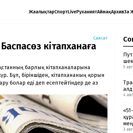
Жаңалықтар
Спорт
Live
Руханият
Аймақ
Архив
Заң 
Со
Саясат
 Баспасөз кітапханаға
Пут
шек
ақстанның барлық кітапханаларына
5 авг
р. Бұл, біріншіден, кітапхананың қорын
Тра
ару болар еді деп есептейтіндер де аз
ал
4 авг
«51
құр
мең
3 авг