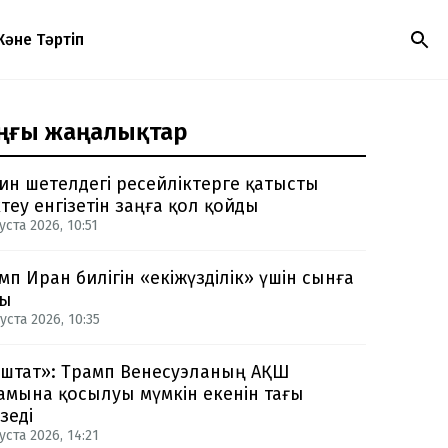
Және Тәртіп
ңғы жаңалықтар
ин шетелдегі ресейліктерге қатысты
теу енгізетін заңға қол қойды
уста 2026, 10:51
мп Иран билігін «екіжүзділік» үшін сынға
ды
уста 2026, 10:35
-штат»: Трамп Венесуэланың АҚШ
амына қосылуы мүмкін екенін тағы
зеді
уста 2026, 14:21