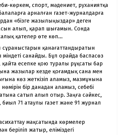
деби-көркем, спорт, мәдениет, руханиятқа
алаларға арналған газет-журналдарға
ардан «бізге жазылыңыздар» деген
асын алып, қарап шығамын. Сонда
лық қателер өте көп...
ы сұраныстарын қанағаттандыратын
міндеті санайды. Бұл орайда баспасөз
, қайта есепке қою туралы рұқсаты бар
арына жазылар кезде қоғамдық сана мен
тығына көз жеткізіп аламыз, мазмұнына
нөмірін бір данадан аламыз, себебі
атына сатып алып отыр. Заңға сәйкес,
 биыл 71 атаулы газет және 91 журнал
.
асихаттау мақсатында көрмелер
 беріліп жатыр, еліміздегі