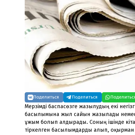
Поделиться
Поделиться
Поделитьс
Мерзімді баспасөзге жазылудың екі негіз
басылымына жыл сайын жазылады немес
ұжым болып алдырады. Соның ішінде кіт
тіркелген басылымдарды алып, оқырман 