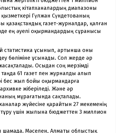
ына жергілікті бюджеттен 1 миллион
блыстық кітапханалардың диапазоны
ң қызметкері Гүлжан Сүндетованың
 қазақстандық газет-журналдар, қалған
ітерде ең әуелі оқырмандардың сұранысы
ай статистика ұсынып, артынша оны
еу бөліміне ұсынады. Сол жерде әр
 жасақталады. Осыдан соң мерзімді
і таңда 61 газет пен журналды алып
і бес жыл бойы оқырмандарға
 архивке жіберіледі. Және әр
наның мұрағатында сақталады.
аналар жүйесіне қарайтын 27 мекеменің
п тұру үшін жылына бюджеттен 3 миллион
ы шамада. Мәселен, Алматы облыстық