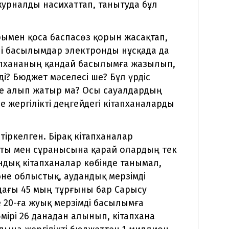
журналды насихаттап, танытуда бұл
орымен қоса баспасөз қорын жасақтап,
лі басылымдар электронды нұсқада да
тапхананың қандай басылымға жазылып,
? Бюджет мәселесі ше? Бұл үрдіс
е алып жатыр ма? Осы сауалдардың
 жергілікті деңгейдегі кітапханаларды
 тіркелген. Бірақ кітапханалар
ыты мен сұранысына қарай олардың тек
андық кітапханалар көбінде танымал,
не облыстық, аудандық мерзімді
ағы 45 мың тұрғыны бар Сарысу
20-ға жуық мерзімді басылымға
ірі 26 данадан алынып, кітапхана