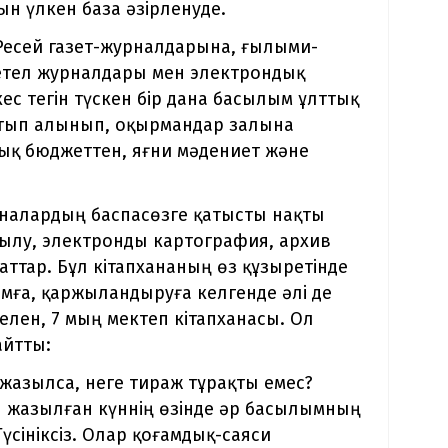
н үлкен база әзірленуде.
 Ресей газет-журналдарына, ғылыми-
етел журналдары мен электрондық
ес тегін түскен бір дана басылым ұлттық
сатып алынып, оқырмандар залына
лық бюджеттен, яғни мәдениет және
ханалардың баспасөзге қатысты нақты
ылу, электронды картография, архив
ттар. Бұл кітапхананың өз құзыретінде
ға, қаржыландыруға келгенде әлі де
лен, 7 мың мектеп кітапханасы. Ол
айтты:
 жазылса, неге тираж тұрақты емес?
ы жазылған күннің өзінде әр басылымның
сініксіз. Олар қоғамдық-саяси