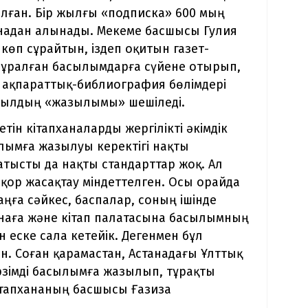
ылған. Бір жылғы «подписка» 600 мың
анадан алынады. Мекеме басшысы Гулия
өп сұрайтын, іздеп оқитын газет-
ұралған басылымдарға сүйене отырып,
н ақпараттық-библиография бөлімдері
жылдың «жазылымы» шешіледі.
етін кітапханаларды жергілікті әкімдік
ымға жазылуы керектігі нақты
атысты да нақты стандарттар жоқ. Ал
 қор жасақтау міндеттелген. Осы орайда
ңға сәйкес, баспалар, соның ішінде
ханаға және кітап палатасына басылымның
ін еске сала кетейік. Дегенмен бұл
ен. Соған қарамастан, Астанадағы Ұлттық
рзімді басылымға жазылып, тұрақты
ітапхананың басшысы Ғазиза