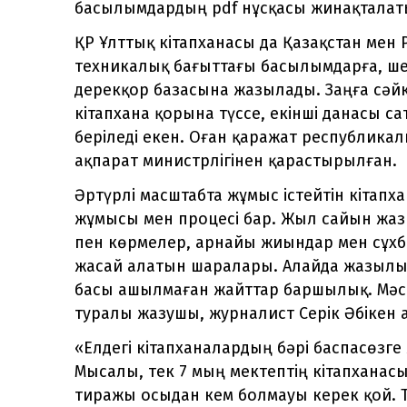
басылымдардың pdf нұсқасы жинақталаты
ҚР Ұлттық кітапханасы да Қазақстан мен
техникалық бағыттағы басылымдарға, ш
дерекқор базасына жазылады. Заңға сәйк
кітапхана қорына түссе, екінші данасы 
беріледі екен. Оған қаражат республика
ақпарат министрлігінен қарастырылған.
Әртүрлі масштабта жұмыс істейтін кітап
жұмысы мен процесі бар. Жыл сайын жаз
пен көрмелер, арнайы жиындар мен сұхба
жасай алатын шаралары. Алайда жазылым
басы ашылмаған жайттар баршылық. Мәсе
туралы жазушы, журналист Серік Әбікен 
«Елдегі кітапханалардың бәрі баспасөзге
Мысалы, тек 7 мың мектептің кітапханас
тиражы осыдан кем болмауы керек қой. Тү