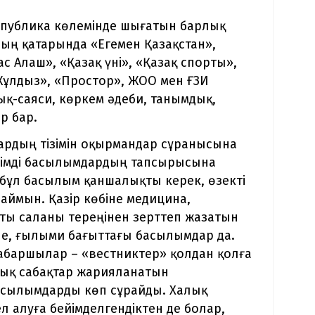
спублика көлемінде шығатын барлық
ың қатарында «Егемен Қазақстан»,
ас Алаш», «Қазақ үні», «Қазақ спорты»,
«Жұлдыз», «Простор», ЖОО мен ҒЗИ
қ-саяси, көркем әдеби, танымдық,
р бар.
ардың тізімін оқырмандар сұранысына
рзімді басылымдардың тапсырысына
де бұл басылым қаншалықты керек, өзекті
аймын. Қазір көбіне медицина,
қты саланы тереңінен зерттеп жазатын
е, ғылыми бағыттағы басылымдар да.
абаршылар – «вестниктер» қолдан қолға
лық сабақтар жарияланатын
басылымдарды көп сұрайды. Халық
л алуға бейімделгендіктен де болар,