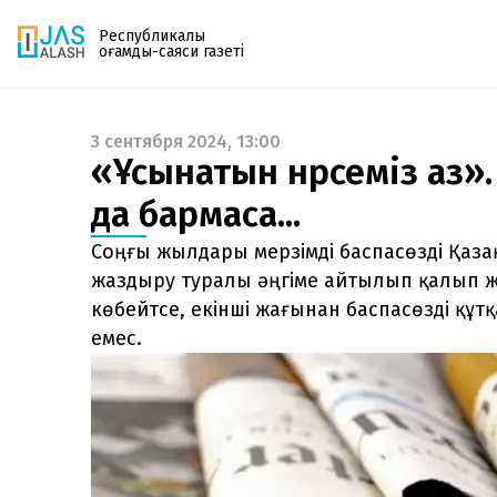
Республикалық
қоғамдық-саяси газеті
3 сентября 2024, 13:00
Газетке жазылу
«Ұсынатын нәрсеміз аз».
PDF форматтағы газетті ай сайын электронды
да бармаса...
поштаңызға алып отырыңыз. Жаңа нөмір
шыққан сәтте сізге бірден жіберіледі. Тек email
Соңғы жылдары мерзімді баспасөзді Қаз
енгізіңіз, біз қалғанын өзіміз жібереміз.
жаздыру туралы әңгіме айтылып қалып жү
көбейтсе, екінші жағынан баспасөзді құтқ
емес.