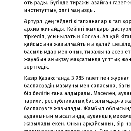
отырады. Бүгінде тиражы азайған газет-
институттың рөлі маңызды.
Әртүрлі деңгейдегі кітапханалар кітап қ
архив жинайды. Кейінгі жылдары дәстүр
тіркеліп, ұсынылатын болған. Ал қай кі
қайсысына жазылмайтыны қалай шешіледі
басылымдар мен оның тиражына әсер ет
жауабын анықтау мақсатында ұлттық және
зерттедік.
Қазір Қазақстанда 3 985 газет пен журнал
баспасөздің мазмұны мен сапасына, бағ
бір бөлігін ғана алдырады. Мәселен, ауд
тарихи, республикалық басылымдарға жә
баспасөзге жазылады. Жамбыл облысынд
ауданының мысалында, аудандық мекеме 
жазылады екен. Оның әрқайсының бір нөм