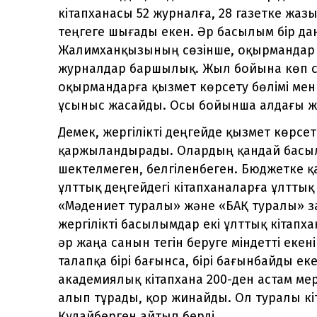
кітапханасы 52 журналға, 28 газетке жаз
теңгеге шығады екен. Әр басылым бір д
Жалимханқызының сөзінше, оқырмандар к
журналдар баршылық. Жыл бойына көп с
оқырмандарға қызмет көрсету бөлімі ме
ұсыныс жасайды. Осы бойынша алдағы 
Демек, жергілікті деңгейде қызмет көрсет
қаржыландырады. Олардың қандай басыл
шектелмеген, белгіленбеген. Бюджетке қ
ұлттық деңгейдегі кітапханаларға ұлттық
«Мәдениет туралы» және «БАҚ туралы» за
жергілікті басылымдар екі ұлттық кітап
әр жаңа санын тегін беруге міндетті екен
талапқа бірі бағынса, бірі бағынбайды ек
академиялық кітапхана 200-ден астам ме
алып тұрады, қор жинайды. Ол туралы к
Құдайберген айтып берді.