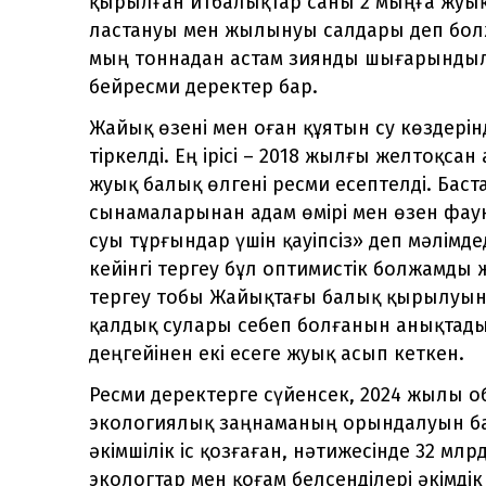
қырылған итбалықтар саны 2 мыңға жуық
ластануы мен жылынуы салдары деп бол
мың тоннадан астам зиянды шығарындыл
бейресми деректер бар.
Жайық өзені мен оған құятын су көздері
тіркелді. Ең ірісі – 2018 жылғы желтоқса
жуық балық өлгені ресми есептелді. Баста
сынамаларынан адам өмірі мен өзен фаун
суы тұрғындар үшін қауіпсіз» деп мәлімд
кейінгі тергеу бұл оптимистік болжамды ж
тергеу тобы Жайықтағы балық қырылуын
қалдық сулары себеп болғанын анықтады
деңгейінен екі есеге жуық асып кеткен.
Ресми деректерге сүйенсек, 2024 жылы о
экологиялық заңнаманың орындалуын бақы
әкімшілік іс қозғаған, нәтижесінде 32 мл
экологтар мен қоғам белсенділері әкімді