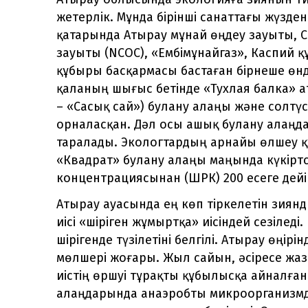
жетерлік. Мұнда бірінші санаттағы жүзде
қатарында Атырау мұнай өңдеу зауыты, 
зауыты (NCOC), «Ембімұнайгаз», Каспий 
құбыры басқармасы бастаған бірнеше өнді
қаланың шығыс бетінде «Тухлая балка» 
– «Сасық сай») булану алаңы және солтү
орналасқан. Дәл осы ашық булану алаңда
таралады. Экологтардың арнайы өлшеу 
«Квадрат» булану алаңы маңында күкіртсу
концентрациясынан (ШРК) 200 есеге дейі
Атырау ауасында ең көп тіркелетін зиянды
иісі «шіріген жұмыртқа» иісіндей сезілед
шірігенде түзілетіні белгілі. Атырау өңір
мөлшері жоғары. Жыл сайын, әсіресе жаз
иістің өршуі тұрақты құбылысқа айналға
алаңдарында анаэробты микроорганизмде