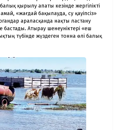
балық қырылу апаты кезінде жергілікті
амай, «жағдай бақылауда, су қауіпсіз»
органдар араласқанда нақты ластану
ле бастады. Атырау шенеуніктері «еш
ықтың түбінде жүздеген тонна өлі балық