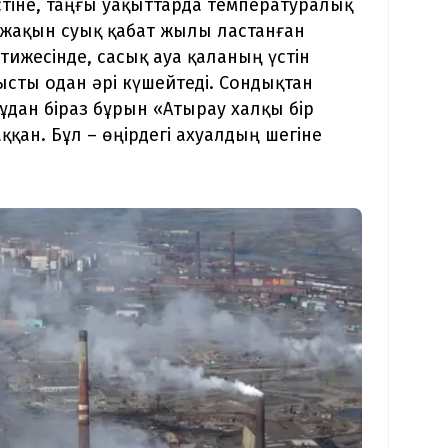
үстіне, таңғы уақыттарда температуралық
жақын суық қабат жылы ластанған
тижесінде, сасық ауа қаланың үстін
ысты одан әрі күшейтеді. Сондықтан
ұдан біраз бұрын «Атырау халқы бір
ққан. Бұл – өңірдегі ахуалдың шегіне