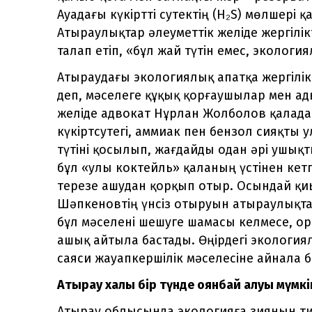
Ауадағы күкіртті сутектің (H₂S) мөлшері қ
Атыраулықтар әлеуметтік желіде жергілі
талап етіп, «бұл жай түтін емес, экологи
Атыраудағы экологиялық апатқа жергілікті
деп, мәселеге құқық қорғаушылар мен ад
желіде адвокат Нұрлан Жолболов қалада
күкіртсутегі, аммиак пен бензол сияқты 
түтіні қосылып, жағдайды одан әрі ушы
бұл «улы коктейль» қаланың үстінен кет
терезе ашудан қорқып отыр. Осындай қиы
Шәпкеновтің үнсіз отыруын атыраулықта
бұл мәселені шешуге шамасы келмесе, ор
ашық айтыла бастады. Өңірдегі экологиял
саяси жауапкершілік мәселесіне айнала б
Атырау халқы бір түнде оянбай қалуы мүмкі
Атырау облысында экологияға зиянын ти