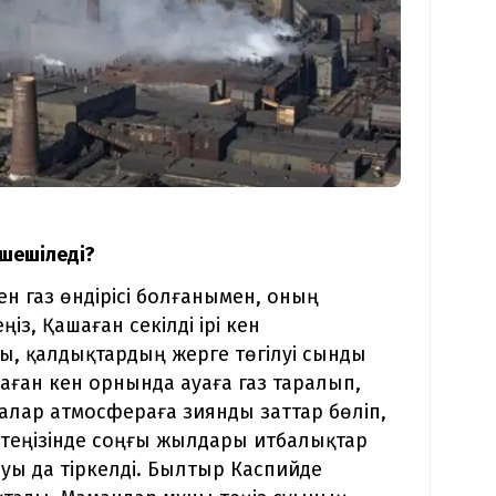
 шешіледі?
н газ өндірісі болғанымен, оның
із, Қашаған секілді ірі кен
уы, қалдықтардың жерге төгілуі сынды
аған кен орнында ауаға газ таралып,
иғалар атмосфераға зиянды заттар бөліп,
ий теңізінде соңғы жылдары итбалықтар
уы да тіркелді. Былтыр Каспийде