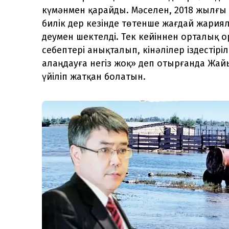
күмәнмен қарайды. Мәселен, 2018 жылғы 
билік дер кезінде төтенше жағдай жариял
деумен шектелді. Тек кейіннен орталық 
себептері анықталып, кінәлілер іздестірі
алаңдауға негіз жоқ» деп отырғанда Жай
үйіліп жатқан болатын.