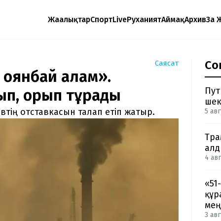
Жаңалықтар
Спорт
Live
Руханият
Аймақ
Архив
Заң 
Со
Саясат
 оянбай қалам».
Пут
ып, қорқып тұрады
шек
втің отставкасын талап етіп жатыр.
5 авг
Тра
ал
4 авг
«51
құр
мең
3 авг