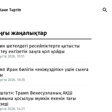
Және Тәртіп
ңғы жаңалықтар
ин шетелдегі ресейліктерге қатысты
теу енгізетін заңға қол қойды
уста 2026, 10:51
мп Иран билігін «екіжүзділік» үшін сынға
ды
уста 2026, 10:35
-штат»: Трамп Венесуэланың АҚШ
амына қосылуы мүмкін екенін тағы
зеді
уста 2026, 14:21