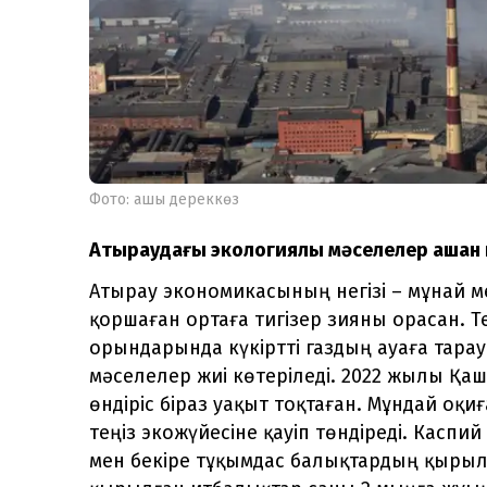
Фото: ашық дереккөз
Атыраудағы экологиялық мәселелер қашан
Атырау экономикасының негізі – мұнай ме
қоршаған ортаға тигізер зияны орасан. Тең
орындарында күкіртті газдың ауаға тара
мәселелер жиі көтеріледі. 2022 жылы Қаш
өндіріс біраз уақыт тоқтаған. Мұндай оқ
теңіз экожүйесіне қауіп төндіреді. Касп
мен бекіре тұқымдас балықтардың қырыл