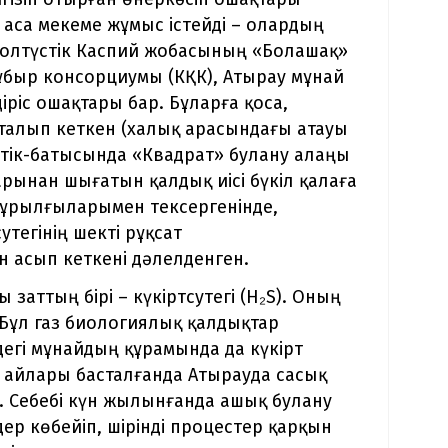
н аса мекеме жұмыс істейді – олардың
Солтүстік Каспий жобасының «Болашақ»
құбыр консорциумы (КҚК), Атырау мұнай
ріс ошақтары бар. Бұларға қоса,
аталып кеткен (халық арасындағы атауы
стік-батысында «Квадрат» булану алаңы
рынан шығатын қалдық иісі бүкіл қалаға
құрылғыларымен тексергенінде,
тегінің шекті рұқсат
н асып кеткені дәлелденген.
 заттың бірі – күкіртсутегі (H₂S). Оның
і. Бұл газ биологиялық қалдықтар
індегі мұнайдың құрамында да күкірт
 айлары басталғанда Атырауда сасық
н. Себебі күн жылынғанда ашық булану
р көбейіп, шірінді процестер қарқын