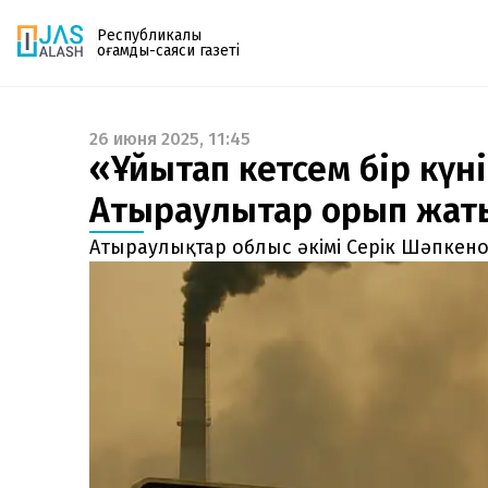
Республикалық
қоғамдық-саяси газеті
26 июня 2025, 11:45
Газетке жазылу
«Ұйықтап кетсем бір күні
PDF форматтағы газетті ай сайын электронды
Атыраулықтар қорқып жат
поштаңызға алып отырыңыз. Жаңа нөмір
шыққан сәтте сізге бірден жіберіледі. Тек email
Атыраулықтар облыс әкімі Серік Шәпкено
енгізіңіз, біз қалғанын өзіміз жібереміз.