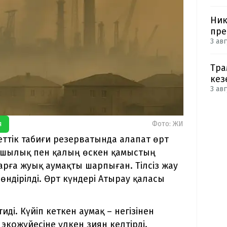
Ник
пре
3 авг
Тра
кез
3 авг
я
Фото: ЖИ
тік табиғи резерватында алапат өрт
ақшылық пен қалың өскен қамыстың
рға жуық аумақты шарпыған. Тілсіз жау
өндірілді. Өрт күндері Атырау қаласы
ді. Күйіп кеткен аумақ – негізінен
экожүйесіне үлкен зиян келтірді.