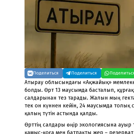
Поделиться
Поделиться
Поделитьс
Атырау облысындағы «Ақжайық» мемлекет
болды. Өрт 13 маусымда басталып, құрғ
салдарынан тез тарады. Жалын мың гекта
тек он күннен кейін, 24 маусымда толық с
қалың түтін астында қалды.
Өрттің салдары өңір экологиясына ауыр ти
қамыс-қоға мен батпақты жер – резерват 