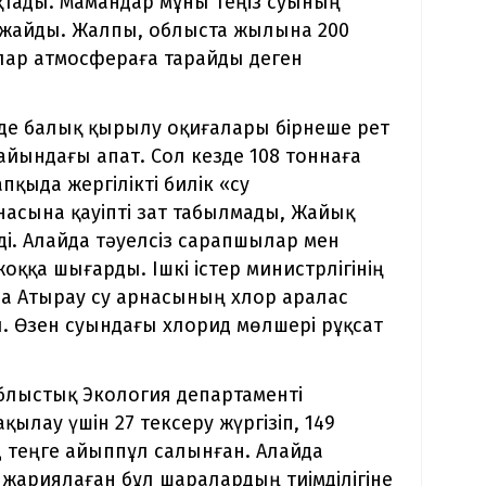
тады. Мамандар мұны теңіз суының
жайды. Жалпы, облыста жылына 200
ар атмосфераға тарайды деген
нде балық қырылу оқиғалары бірнеше рет
н айындағы апат. Сол кезде 108 тоннаға
пқыда жергілікті билік «су
асына қауіпті зат табылмады, Жайық
еді. Алайда тәуелсіз сарапшылар мен
оққа шығарды. Ішкі істер министрлігінің
а Атырау су арнасының хлор аралас
. Өзен суындағы хлорид мөлшері рұқсат
блыстық Экология департаменті
лау үшін 27 тексеру жүргізіп, 149
рд теңге айыппұл салынған. Алайда
к жариялаған бұл шаралардың тиімділігіне