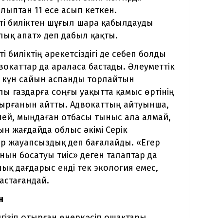
алыптан 11 есе асып кеткен.
кті биліктен шұғыл шара қабылдауды
ялық апат» деп дабыл қақты.
 биліктің әрекетсіздігі де себеп болды
вокаттар да араласа бастады. Әлеуметтік
 күн сайын аспанды торлайтын
улы газдарға соңғы уақытта қамыс өртінің
қтырғанын айтты. Адвокаттың айтуынша,
пей, мыңдаған отбасы тыныс ала алмай,
н жағдайда облыс әкімі Серік
р жауапсыздық деп бағалайды. «Егер
нын босатуы тиіс» деген талаптар да
ық дағдарыс енді тек экология емес,
астағандай.
н
гізіп отырған өнеркәсіп ошақтары