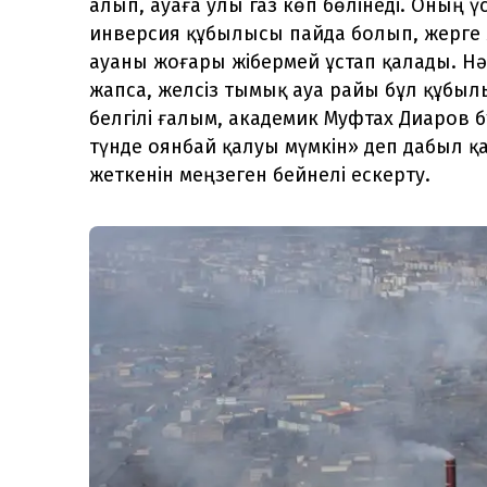
алып, ауаға улы газ көп бөлінеді. Оның 
инверсия құбылысы пайда болып, жерге 
ауаны жоғары жібермей ұстап қалады. Нә
жапса, желсіз тымық ауа райы бұл құбыл
белгілі ғалым, академик Муфтах Диаров б
түнде оянбай қалуы мүмкін» деп дабыл қа
жеткенін меңзеген бейнелі ескерту.