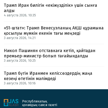
Трамп Иран билігін «екіжүзділік» үшін сынға
алды
4 августа 2026, 10:35
«51-штат»: Трамп Венесуэланың АҚШ құрамына
қосылуы мүмкін екенін тағы меңзеді
3 августа 2026, 14:21
Никол Пашинян отставкаға кетіп, қайтадан
премьер-министр болып тағайындалды
3 августа 2026, 10:25
Трамп бүгін Иранмен келіссөздердің жаңа
кезеңі өтетінін мәлімдеді
3 августа 2026, 10:16
Республикалық
қоғамдық-саяси газеті