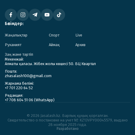
Бөлімдер:
Жаңалықтар
Спорт
Live
Руханият
Аймақ
Архив
Заң және тәртіп
Мекенжай:
Алматы қаласы. Жібек жолы көшесі 50. БЦ Квартал
Пошта:
zhasalash100@gmail.com
Жарнама бөлімі:
+7 701 220 64 52
Редакция:
+7 708 604 51 06 (WhatsApp)
© 2026 Jasalash.kz. Барлық құқық қорғалған.
Cвидетельство о постановке на учет № KZ13VPY00045579, выдано
28 ноября 2025 года.
Разработано