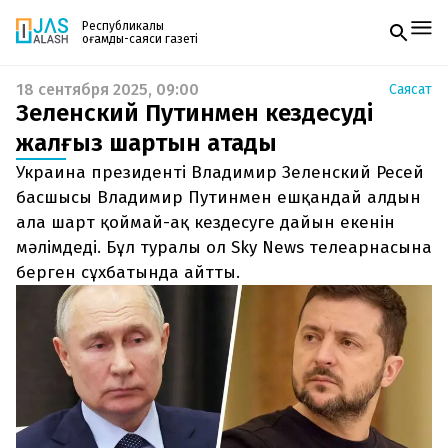
Республикалық
қоғамдық-саяси газеті
18 сентября 2025, 09:00
Саясат
Жаңалықтар
Зеленский Путинмен кездесудің
Спорт
Газетке жазылу
Live
жалғыз шартын атады
PDF форматтағы газетті ай сайын электронды
Руханият
Украина президенті Владимир Зеленский Ресей
поштаңызға алып отырыңыз. Жаңа нөмір
Аймақ
шыққан сәтте сізге бірден жіберіледі. Тек email
басшысы Владимир Путинмен ешқандай алдын
Архив
енгізіңіз, біз қалғанын өзіміз жібереміз.
Заң және тәртіп
ала шарт қоймай-ақ кездесуге дайын екенін
мәлімдеді. Бұл туралы ол Sky News телеарнасына
Редакциямен байланыс
берген сұхбатында айтты.
+7 708 604 51 06
Жарнама бөлімі
+7 701 220 64 52
Пошта
zhasalash100@gmail.com