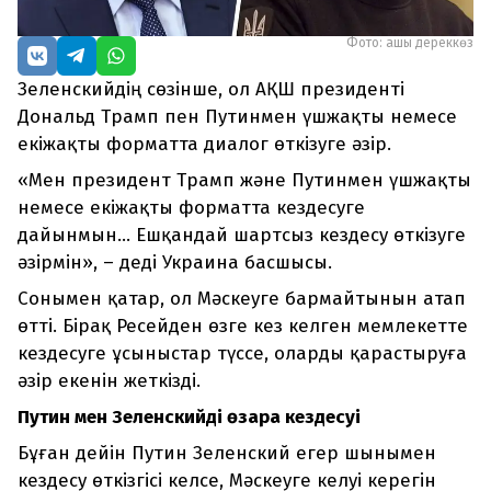
Фото: ашық дереккөз
Зеленскийдің сөзінше, ол АҚШ президенті
Дональд Трамп пен Путинмен үшжақты немесе
екіжақты форматта диалог өткізуге әзір.
«Мен президент Трамп және Путинмен үшжақты
немесе екіжақты форматта кездесуге
дайынмын... Ешқандай шартсыз кездесу өткізуге
әзірмін», – деді Украина басшысы.
Сонымен қатар, ол Мәскеуге бармайтынын атап
өтті. Бірақ Ресейден өзге кез келген мемлекетте
кездесуге ұсыныстар түссе, оларды қарастыруға
әзір екенін жеткізді.
Путин мен Зеленскийдің өзара кездесуі
Бұған дейін Путин Зеленский егер шынымен
кездесу өткізгісі келсе, Мәскеуге келуі керегін