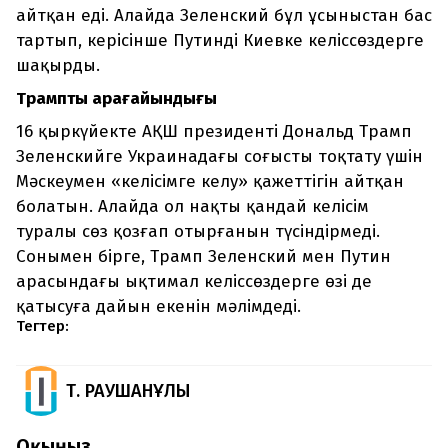
айтқан еді. Алайда Зеленский бұл ұсыныстан бас
тартып, керісінше Путинді Киевке келіссөздерге
шақырды.
Трамптың арағайындығы
16 қыркүйекте АҚШ президенті Дональд Трамп
Зеленскийге Украинадағы соғысты тоқтату үшін
Мәскеумен «келісімге келу» қажеттігін айтқан
болатын. Алайда ол нақты қандай келісім
туралы сөз қозғап отырғанын түсіндірмеді.
Сонымен бірге, Трамп Зеленский мен Путин
арасындағы ықтимал келіссөздерге өзі де
қатысуға дайын екенін мәлімдеді.
Тегтер:
Т. РАУШАНҰЛЫ
Оқыңыз