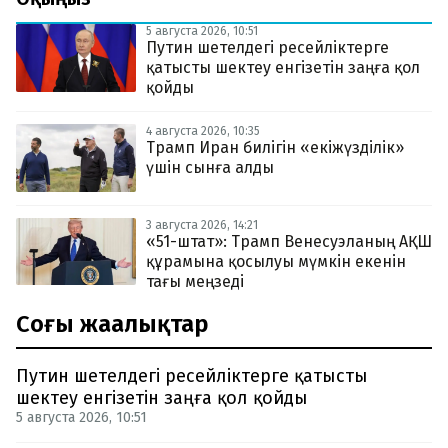
5 августа 2026, 10:51
Путин шетелдегі ресейліктерге
қатысты шектеу енгізетін заңға қол
қойды
4 августа 2026, 10:35
Трамп Иран билігін «екіжүзділік»
үшін сынға алды
3 августа 2026, 14:21
«51-штат»: Трамп Венесуэланың АҚШ
құрамына қосылуы мүмкін екенін
тағы меңзеді
Соңғы жаңалықтар
Путин шетелдегі ресейліктерге қатысты
шектеу енгізетін заңға қол қойды
5 августа 2026, 10:51