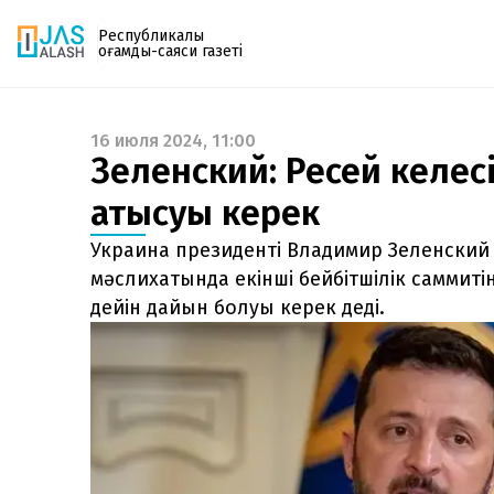
Республикалық
қоғамдық-саяси газеті
16 июля 2024, 11:00
Газетке жазылу
Зеленский: Ресей келес
PDF форматтағы газетті ай сайын электронды
қатысуы керек
поштаңызға алып отырыңыз. Жаңа нөмір
шыққан сәтте сізге бірден жіберіледі. Тек email
Украина президенті Владимир Зеленский 
енгізіңіз, біз қалғанын өзіміз жібереміз.
мәслихатында екінші бейбітшілік саммит
дейін дайын болуы керек деді.