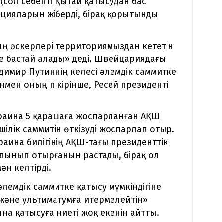
(сол себепті Қытай қатысудан бас
ацияларын жіберді, бірақ қорытынды
ың әскерлері территориямыздан кететін
 де бастай алады» деді. Швейцариядағы
димир Путиннің келесі әлемдік саммитке
ен оның пікірінше, Ресей президенті
краина 5 қарашаға жоспарланған АҚШ
шілік саммитін өткізуді жоспарлап отыр.
краина билігінің АҚШ-тағы президенттік
алпынып отырғанын растады, бірақ ол
ән келтірді.
әлемдік саммитке қатысу мүмкіндігіне
 және ультиматумға итермелейтін»
а қатысуға ниеті жоқ екенін айтты.