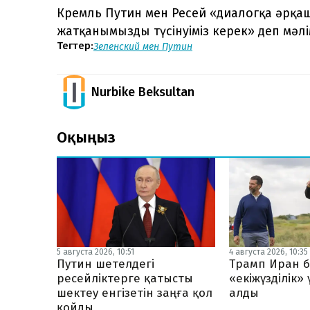
Кремль Путин мен Ресей «диалогқа әрқаш
жатқанымызды түсінуіміз керек» деп мәлі
Тегтер:
Зеленский мен Путин
Nurbike Beksultan
Оқыңыз
5 августа 2026, 10:51
4 августа 2026, 10:35
Путин шетелдегі
Трамп Иран б
ресейліктерге қатысты
«екіжүзділік»
шектеу енгізетін заңға қол
алды
қойды