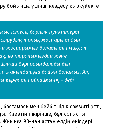
ру бойынша үшінші кездесу қыркүйекте
ұмыс істесе, барлық пункттерді
 асырудың толық жоспары дайын
йын жоспарымыз болады деп мақсат
сақ, өз тарапымыздан және
ойынша бәрі орындалады деп
ша жақындатуға дайын боламыз. Ал,
ы керек деп ойлаймын», - деді
бастамасымен бейбітшілік саммиті өтті,
. Киевтің пікірінше, бұл соғысты
 Жиынға 90-нан астам елдің өкілдері