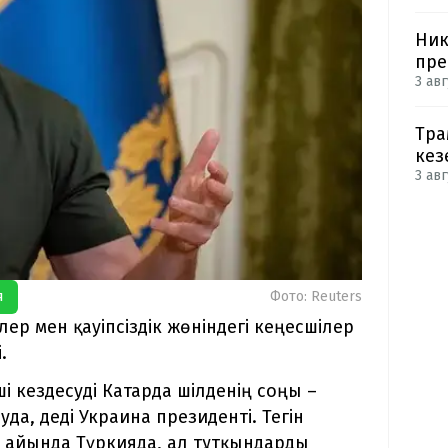
Ник
пре
3 авг
Тра
кез
3 авг
я
Фото: Reuters
р мен қауіпсіздік жөніндегі кеңесшілер
.
і кездесуді Катарда шілденің соңы –
а, деді Украина президенті. Тегін
з айында Түркияда, ал тұтқындарды