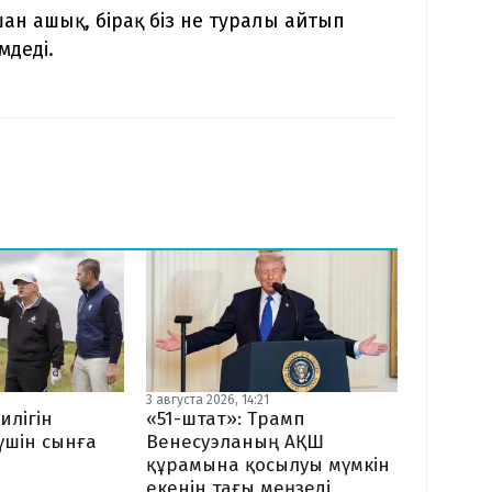
ан ашық, бірақ біз не туралы айтып
мдеді.
3 августа 2026, 14:21
илігін
«51-штат»: Трамп
 үшін сынға
Венесуэланың АҚШ
құрамына қосылуы мүмкін
екенін тағы меңзеді