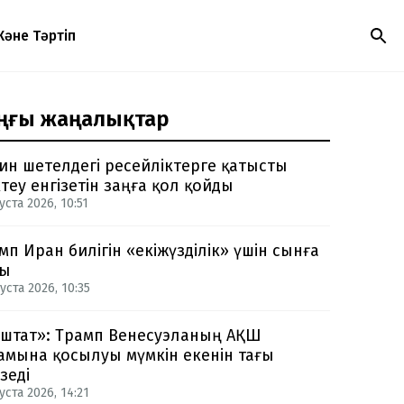
Және Тәртіп
ңғы жаңалықтар
ин шетелдегі ресейліктерге қатысты
теу енгізетін заңға қол қойды
уста 2026, 10:51
мп Иран билігін «екіжүзділік» үшін сынға
ды
уста 2026, 10:35
-штат»: Трамп Венесуэланың АҚШ
амына қосылуы мүмкін екенін тағы
зеді
уста 2026, 14:21