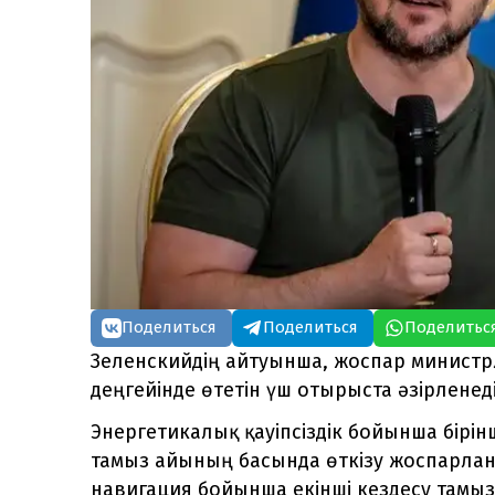
Поделиться
Поделиться
Поделитьс
Зеленскийдің айтуынша, жоспар министрле
деңгейінде өтетін үш отырыста әзірленеді
Энергетикалық қауіпсіздік бойынша бірінш
тамыз айының басында өткізу жоспарлануд
навигация бойынша екінші кездесу тамы