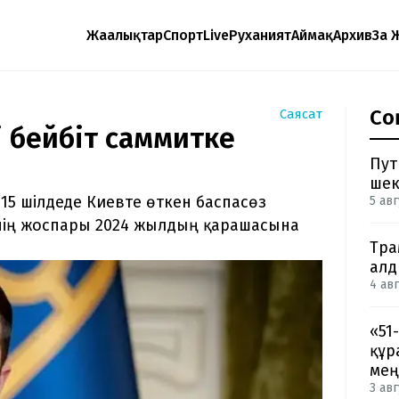
Жаңалықтар
Спорт
Live
Руханият
Аймақ
Архив
Заң 
Со
Саясат
і бейбіт саммитке
Пут
шек
15 шілдеде Киевте өткен баспасөз
5 авг
інің жоспары 2024 жылдың қарашасына
Тра
ал
4 авг
«51
құр
мең
3 авг