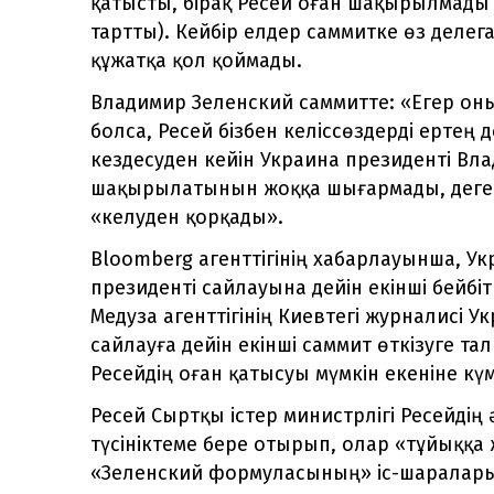
қатысты, бірақ Ресей оған шақырылмады 
тартты). Кейбір елдер саммитке өз делег
құжатқа қол қоймады.
Владимир Зеленский саммитте: «Егер он
болса, Ресей бізбен келіссөздерді ертең
кездесуден кейін Украина президенті Вла
шақырылатынын жоққа шығармады, дегенм
«келуден қорқады».
Bloomberg агенттігінің хабарлауынша, У
президенті сайлауына дейін екінші бейбіт
Медуза агенттігінің Киевтегі журналисі У
сайлауға дейін екінші саммит өткізуге т
Ресейдің оған қатысуы мүмкін екеніне күм
Ресей Сыртқы істер министрлігі Ресейдің 
түсініктеме бере отырып, олар «тұйыққа
«Зеленский формуласының» іс-шараларын