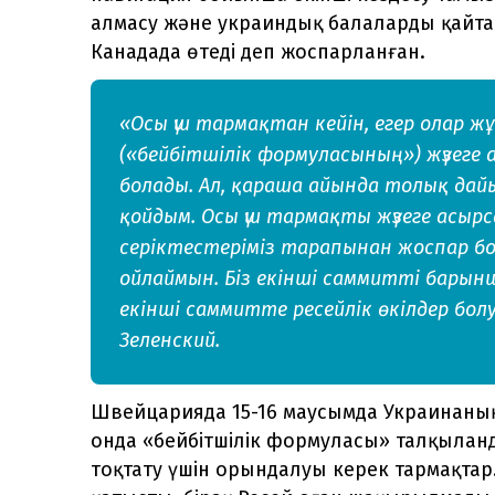
алмасу және украиндық балаларды қайта
Канадада өтеді деп жоспарланған.
«Осы үш тармақтан кейін, егер олар ж
(«бейбітшілік формуласының») жүзеге
болады. Ал, қараша айында толық да
қойдым. Осы үш тармақты жүзеге асыр
серіктестеріміз тарапынан жоспар б
ойлаймын. Біз екінші саммитті барын
екінші саммитте ресейлік өкілдер болу
Зеленский.
Швейцарияда 15-16 маусымда Украинаның 
онда «бейбітшілік формуласы» талқыланды
тоқтату үшін орындалуы керек тармақтар.