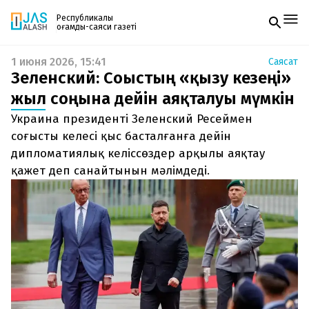
Республикалық
қоғамдық-саяси газеті
1 июня 2026, 15:41
Саясат
Жаңалықтар
Зеленский: Соғыстың «қызу кезеңі»
Спорт
Газетке жазылу
Live
жыл соңына дейін аяқталуы мүмкін
PDF форматтағы газетті ай сайын электронды
Руханият
Украина президенті Зеленский Ресеймен
поштаңызға алып отырыңыз. Жаңа нөмір
Аймақ
шыққан сәтте сізге бірден жіберіледі. Тек email
соғысты келесі қыс басталғанға дейін
Архив
енгізіңіз, біз қалғанын өзіміз жібереміз.
Заң және тәртіп
дипломатиялық келіссөздер арқылы аяқтау
қажет деп санайтынын мәлімдеді.
Редакциямен байланыс
+7 708 604 51 06
Жарнама бөлімі
+7 701 220 64 52
Пошта
zhasalash100@gmail.com