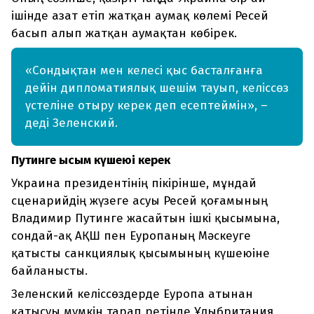
ішінде азат етіп жатқан аумақ көлемі Ресей
басып алып жатқан аумақтан көбірек.
«Сондықтан мен келесі қыс басталғанға
дейін дипломатиялық шешім тауып, келіссөз
үстеліне отыру керек деп есептеймін», –
деді Зеленский.
Путинге қысым күшеюі керек
Украина президентінің пікірінше, мұндай
сценарийдің жүзеге асуы Ресей қоғамының
Владимир Путинге жасайтын ішкі қысымына,
сондай-ақ АҚШ пен Еуропаның Мәскеуге
қатысты санкциялық қысымының күшеюіне
байланысты.
Зеленский келіссөздерде Еуропа атынан
қатысуы мүмкін тарап ретінде Ұлыбритания,