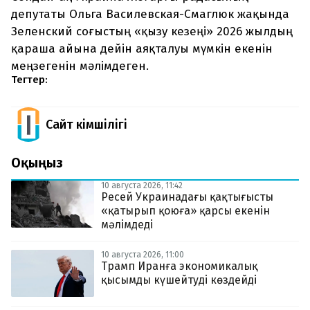
депутаты Ольга Василевская-Смаглюк жақында
Зеленский соғыстың «қызу кезеңі» 2026 жылдың
қараша айына дейін аяқталуы мүмкін екенін
меңзегенін мәлімдеген.
Тегтер:
Сайт Әкімшілігі
Оқыңыз
10 августа 2026, 11:42
Ресей Украинадағы қақтығысты
«қатырып қоюға» қарсы екенін
мәлімдеді
10 августа 2026, 11:00
Трамп Иранға экономикалық
қысымды күшейтуді көздейді