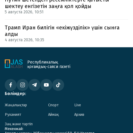
шектеу енгізетін заңға қол қойды
5 августа 2026, 10:51
Трамп Иран билігін «екіжүзділік» үшін сынға
алды
4 августа 2026, 10:35
Республикалық
қоғамдық-саяси газеті
Бөлімдер:
Жаңалықтар
Спорт
Live
Руханият
Аймақ
Архив
Заң және тәртіп
Мекенжай: