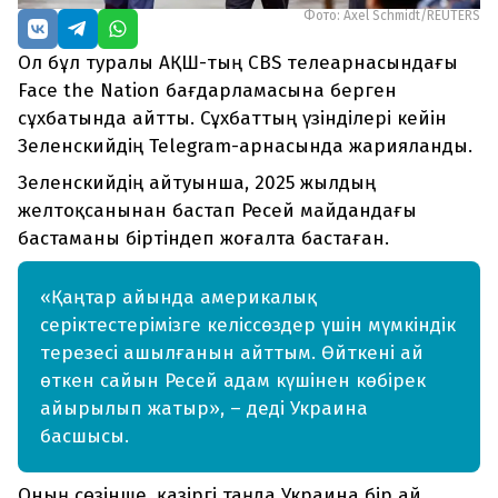
Фото: Axel Schmidt/REUTERS
Ол бұл туралы АҚШ-тың CBS телеарнасындағы
Face the Nation бағдарламасына берген
сұхбатында айтты. Сұхбаттың үзінділері кейін
Зеленскийдің Telegram-арнасында жарияланды.
Зеленскийдің айтуынша, 2025 жылдың
желтоқсанынан бастап Ресей майдандағы
бастаманы біртіндеп жоғалта бастаған.
«Қаңтар айында америкалық
серіктестерімізге келіссөздер үшін мүмкіндік
терезесі ашылғанын айттым. Өйткені ай
өткен сайын Ресей адам күшінен көбірек
айырылып жатыр», – деді Украина
басшысы.
Оның сөзінше, қазіргі таңда Украина бір ай