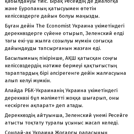
қабылдануы тиіс. Бірақ Ресейдің де диалогқа
және Еуропаның қатысуымен өтетін
келіссөздерге дайын болуы маңызды.
Бұған дейін The Economist Украина үкіметіндегі
дереккөздерге сүйене отырып, Зеленский елді
тағы екі-үш жылға созылуы мүмкін соғысқа
дайындауды тапсырғанын жазған еді.
Басылымның пікірінше, АҚШ қатысқан соңғы
келіссөздердің нәтиже бермеуі қақтығыстың
тараптардың бірі әлсірегенге дейін жалғасуына
алып келуі мүмкін.
Алайда РБК-Украинанің Украина үкіметіндегі
дереккөзі бұл мәліметті жоққа шығарып, оны
«ескірген ақпарат» деп атады.
Дереккөздің айтуынша, Зеленский үнемі Ресейге
атысты тоқтату туралы ұсыныс жасап келеді.
Сондай-ақ Украина Жоғарғы радасының