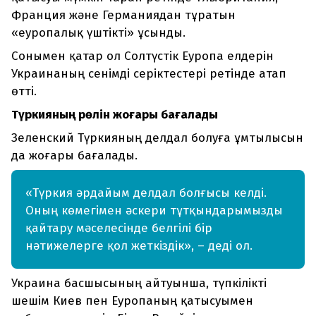
Франция және Германиядан тұратын
«еуропалық үштікті» ұсынды.
Сонымен қатар ол Солтүстік Еуропа елдерін
Украинаның сенімді серіктестері ретінде атап
өтті.
Түркияның рөлін жоғары бағалады
Зеленский Түркияның делдал болуға ұмтылысын
да жоғары бағалады.
«Түркия әрдайым делдал болғысы келді.
Оның көмегімен әскери тұтқындарымызды
қайтару мәселесінде белгілі бір
нәтижелерге қол жеткіздік», – деді ол.
Украина басшысының айтуынша, түпкілікті
шешім Киев пен Еуропаның қатысуымен