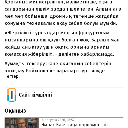
Қорғаныс министрлігінің мәліметінше, оқиға
салдарынан ешкім зардап шекпеген. Алдын ала
мәлімет бойынша, дронның төтенше жағдайда
қонуына техникалық ақау себеп болуы мүмкін.
«Жергілікті тұрғындар мен инфрақұрылым
нысандарына еш қауіп болған жоқ. Барлық мән-
жайды анықтау үшін оқиға орнына арнайы
комиссия жіберілді», - делінген хабарламада.
Аумақты тексеру және оқиғаның себептерін
анықтау бойынша іс-шаралар жүргізілуде.
Тегтер:
Сайт Әкімшілігі
Оқыңыз
6 августа 2026, 18:52
Эмрах Кая: жаңа парламенттік