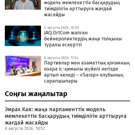
модель мемлекеттік басқарудың
тиімділігін арттыруға жағдай
жасайды
6 августа 2026, 18:50
JAQ.OrtCom жалған
бейнероликтердің жаңа толқыны
туралы ескертті
6 августа 2026, 17:54
Партиялар мен азаматтық қоғамның
өзара іс-қимылы жүйелі негізде
артып келеді – «Sarap» клубының
сарапшылары
Соңғы жаңалықтар
Эмрах Кая: жаңа парламенттік модель
мемлекеттік басқарудың тиімділігін арттыруға
жағдай жасайды
6 августа 2026, 18:52