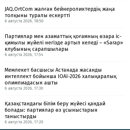
JAQ.OrtCom жалған бейнероликтердің жаңа
толқыны туралы ескертті
6 августа 2026, 18:50
Партиялар мен азаматтық қоғамның өзара іс-
қимылы жүйелі негізде артып келеді – «Sarap»
клубының сарапшылары
6 августа 2026, 17:54
Мемлекет басшысы Астанада жасанды
интеллект бойынша IOAI-2026 халықаралық
олимпиадасын ашты
6 августа 2026, 17:30
Қазақстандағы білім беру жүйесі қандай
болады: партиялар өз ұсыныстарын
таныстырды
6 августа 2026, 17:20