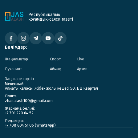
Республикалық
қоғамдық-саяси газеті
Бөлімдер:
Жаңалықтар
Спорт
Live
Руханият
Аймақ
Архив
Заң және тәртіп
Мекенжай:
Алматы қаласы. Жібек жолы көшесі 50. БЦ Квартал
Пошта:
zhasalash100@gmail.com
Жарнама бөлімі:
+7 701 220 64 52
Редакция:
+7 708 604 51 06 (WhatsApp)