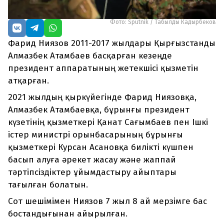
Фото: Sputnik / Табылды Кадырбеков
Фарид Ниязов 2011-2017 жылдары Қырғызстанды
Алмазбек Атамбаев басқарған кезеңде
президент аппаратының жетекшісі қызметін
атқарған.
2021 жылдың қыркүйегінде Фарид Ниязовқа,
Алмазбек Атамбаевқа, бұрынғы президент
күзетінің қызметкері Қанат Сағымбаев пен Ішкі
істер министрі орынбасарының бұрынғы
қызметкері Курсан Асановқа билікті күшпен
басып алуға әрекет жасау және жаппай
тәртіпсіздіктер ұйымдастыру айыптары
тағылған болатын.
Сот шешімімен Ниязов 7 жыл 8 ай мерзімге бас
бостандығынан айырылған.