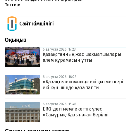
Тегтер:
Сайт Әкімшілігі
Оқыңыз
6 августа 2026, 17:23
Қазақстанның жас шахматшылары
әлем құрамасын ұтты
6 августа 2026, 16:28
«Қазақтелекомның» екі қызметкері
екі күн ішінде қаза тапты
6 августа 2026, 15:48
ERG-дегі мемлекеттік үлес
«Самұрық-Қазынаға» берілді