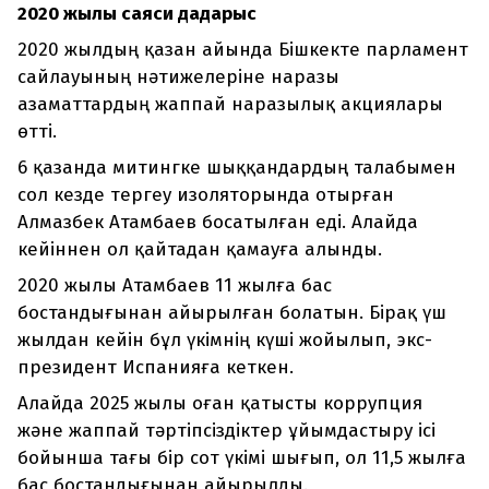
2020 жылғы саяси дағдарыс
2020 жылдың қазан айында Бішкекте парламент
сайлауының нәтижелеріне наразы
азаматтардың жаппай наразылық акциялары
өтті.
6 қазанда митингке шыққандардың талабымен
сол кезде тергеу изоляторында отырған
Алмазбек Атамбаев босатылған еді. Алайда
кейіннен ол қайтадан қамауға алынды.
2020 жылы Атамбаев 11 жылға бас
бостандығынан айырылған болатын. Бірақ үш
жылдан кейін бұл үкімнің күші жойылып, экс-
президент Испанияға кеткен.
Алайда 2025 жылы оған қатысты коррупция
және жаппай тәртіпсіздіктер ұйымдастыру ісі
бойынша тағы бір сот үкімі шығып, ол 11,5 жылға
бас бостандығынан айырылды.