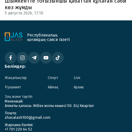
Шымкентте тоғызыншы қабаттан құлаған сәби
көз жұмды
5 августа 2026, 17:10
Республикалық
қоғамдық-саяси газеті
Бөлімдер:
Жаңалықтар
Спорт
Live
Руханият
Аймақ
Архив
Заң және тәртіп
Мекенжай:
Алматы қаласы. Жібек жолы көшесі 50. БЦ Квартал
Пошта:
zhasalash100@gmail.com
Жарнама бөлімі:
+7 701 220 64 52