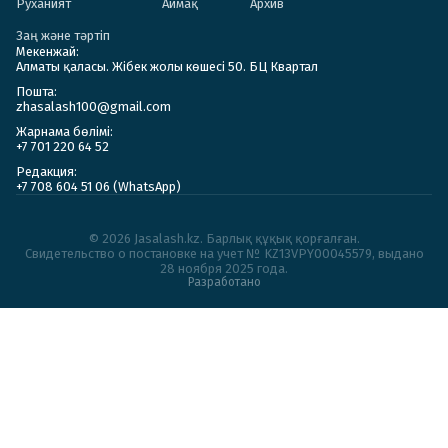
Руханият
Аймақ
Архив
Заң және тәртіп
Мекенжай:
Алматы қаласы. Жібек жолы көшесі 50. БЦ Квартал
Пошта:
zhasalash100@gmail.com
Жарнама бөлімі:
+7 701 220 64 52
Редакция:
+7 708 604 51 06 (WhatsApp)
© 2026 Jasalash.kz. Барлық құқық қорғалған.
Cвидетельство о постановке на учет № KZ13VPY00045579, выдано
28 ноября 2025 года.
Разработано