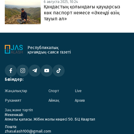
6 августа 2025, 10:24
Қандастың қолындағы қауқарсыз
көк паспорт немесе «Әкеңді өзің
тауып ал»
Республикалық
қоғамдық-саяси газеті
Бөлімдер:
Жаңалықтар
Спорт
Live
Руханият
Аймақ
Архив
Заң және тәртіп
Мекенжай:
Алматы қаласы. Жібек жолы көшесі 50. БЦ Квартал
Пошта:
zhasalash100@gmail.com