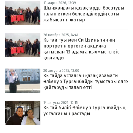
13 марта 2026, 13:39
Шыңжаңдағы қазақтарды босатуды
талап еткен белсенділердің соты
жабық өтіп жатыр
26 ноября 2025, 14:41
Қытай туы мен Си Цзиньпиннің
портретін өртеген акцияға
қатысқан 13 адамға қылмыстық іс
қозғалды
30 августа 2025, 13:00
Қытайда ұсталған қазақ азаматы
Әлімнұр Тұрғанбайды туыстары елге
қайтаруды талап етті
14 августа 2025, 12:15
Қытай билігі Әлімнұр Тұрғанбайдың
ұсталғанын растады