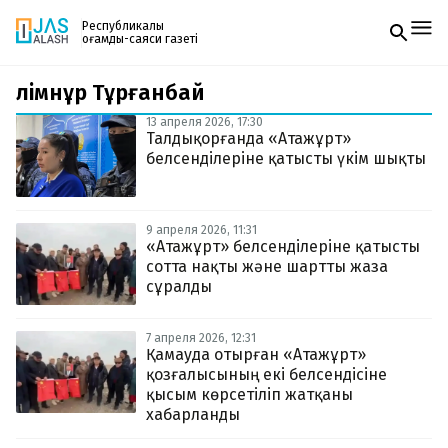
Республикалық
қоғамдық-саяси газеті
Әлімнұр Тұрғанбай
Жаңалықтар
Спорт
13 апреля 2026, 17:30
Газетке жазылу
Live
Талдықорғанда «Атажұрт»
PDF форматтағы газетті ай сайын электронды
Руханият
белсенділеріне қатысты үкім шықты
поштаңызға алып отырыңыз. Жаңа нөмір
Аймақ
шыққан сәтте сізге бірден жіберіледі. Тек email
Архив
енгізіңіз, біз қалғанын өзіміз жібереміз.
Заң және тәртіп
9 апреля 2026, 11:31
«Атажұрт» белсенділеріне қатысты
сотта нақты және шартты жаза
Редакциямен байланыс
+7 708 604 51 06
сұралды
Жарнама бөлімі
+7 701 220 64 52
Пошта
7 апреля 2026, 12:31
zhasalash100@gmail.com
Қамауда отырған «Атажұрт»
қозғалысының екі белсендісіне
қысым көрсетіліп жатқаны
хабарланды