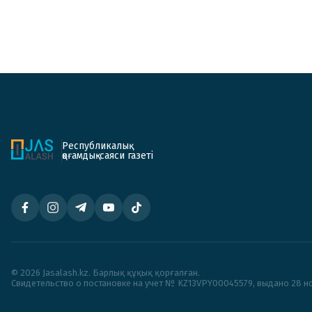
Республикалық
қоғамдық-саяси газеті
© 2026 Jasalash.kz. Барлық құқық қорғалған.
Cвидетельство о постановке на учет № KZ13VPY00045579, выдано 28 но