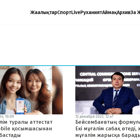
Жаңалықтар
Спорт
Live
Руханият
Аймақ
Архив
Заң 
4, 10:09
12 декабря 2023, 12:47
лім туралы аттестат
Бейсембаевтың формул
obile қосымшасынан
Екі мұғалім сабақ өтеді, 
 бастады
мұғалім жарысқа барад