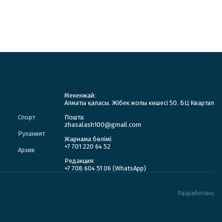
Мекенжай:
Алматы қаласы. Жібек жолы көшесі 50. БЦ Квартал
Спорт
Пошта:
zhasalash100@gmail.com
Руханият
Жарнама бөлімі:
+7 701 220 64 52
Архив
Редакция:
+7 708 604 51 06 (WhatsApp)
Разработано