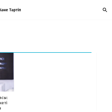
Және Тәртіп
асы:
жеті
ы