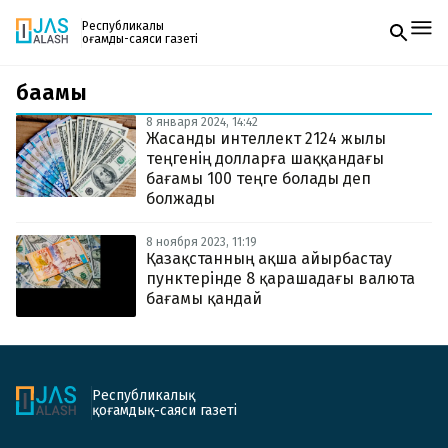
Республикалық
қоғамдық-саяси газеті
бағамы
Жаңалықтар
Спорт
8 января 2024, 14:42
Газетке жазылу
Live
Жасанды интеллект 2124 жылы
PDF форматтағы газетті ай сайын электронды
Руханият
теңгенің долларға шаққандағы
поштаңызға алып отырыңыз. Жаңа нөмір
Аймақ
бағамы 100 теңге болады деп
шыққан сәтте сізге бірден жіберіледі. Тек email
Архив
болжады
енгізіңіз, біз қалғанын өзіміз жібереміз.
Заң және тәртіп
8 ноября 2023, 11:19
Қазақстанның ақша айырбастау
Редакциямен байланыс
пунктерінде 8 қарашадағы валюта
+7 708 604 51 06
бағамы қандай
Жарнама бөлімі
+7 701 220 64 52
Пошта
zhasalash100@gmail.com
Республикалық
қоғамдық-саяси газеті