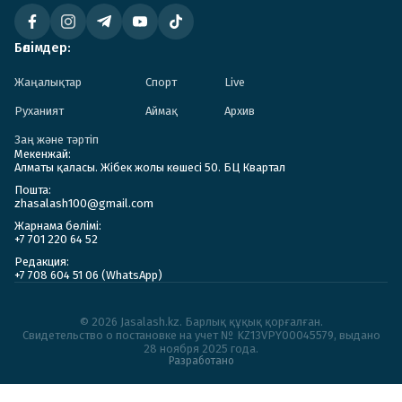
Бөлімдер:
Жаңалықтар
Спорт
Live
Руханият
Аймақ
Архив
Заң және тәртіп
Мекенжай:
Алматы қаласы. Жібек жолы көшесі 50. БЦ Квартал
Пошта:
zhasalash100@gmail.com
Жарнама бөлімі:
+7 701 220 64 52
Редакция:
+7 708 604 51 06 (WhatsApp)
© 2026 Jasalash.kz. Барлық құқық қорғалған.
Cвидетельство о постановке на учет № KZ13VPY00045579, выдано
28 ноября 2025 года.
Разработано