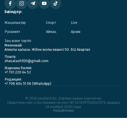
Бөлімдер:
Жаңалықтар
Спорт
Live
Руханият
Аймақ
Архив
Заң және тәртіп
Мекенжай:
Алматы қаласы. Жібек жолы көшесі 50. БЦ Квартал
Пошта:
zhasalash100@gmail.com
Жарнама бөлімі:
+7 701 220 64 52
Редакция:
+7 708 604 51 06 (WhatsApp)
© 2026 Jasalash.kz. Барлық құқық қорғалған.
Cвидетельство о постановке на учет № KZ13VPY00045579, выдано
28 ноября 2025 года.
Разработано