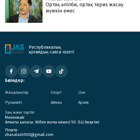
Ортақ әліпби, ортақ тарих жасау
мүмкін емес
Республикалық
қоғамдық-саяси газеті
Бөлімдер:
Жаңалықтар
Спорт
Live
Руханият
Аймақ
Архив
Заң және тәртіп
Мекенжай:
Алматы қаласы. Жібек жолы көшесі 50. БЦ Квартал
Пошта:
zhasalash100@gmail.com