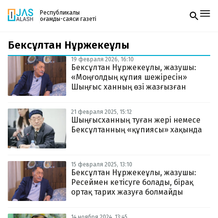
Республикалық
қоғамдық-саяси газеті
Бексұлтан Нұржекеұлы
Жаңалықтар
Спорт
19 февраля 2026, 16:10
Газетке жазылу
Live
Бексұлтан Нұржекеұлы, жазушы:
PDF форматтағы газетті ай сайын электронды
Руханият
«Моңғолдың құпия шежіресін»
поштаңызға алып отырыңыз. Жаңа нөмір
Аймақ
Шыңғыс ханның өзі жазғызған
шыққан сәтте сізге бірден жіберіледі. Тек email
Архив
енгізіңіз, біз қалғанын өзіміз жібереміз.
Заң және тәртіп
21 февраля 2025, 15:12
Шыңғысханның туған жері немесе
Бексұлтанның «құпиясы» хақында
Редакциямен байланыс
+7 708 604 51 06
Жарнама бөлімі
+7 701 220 64 52
Пошта
15 февраля 2025, 13:10
zhasalash100@gmail.com
Бексұлтан Нұржекеұлы, жазушы:
Ресеймен кетісуге болады, бірақ
ортақ тарих жазуға болмайды
14 ноября 2024, 13:45