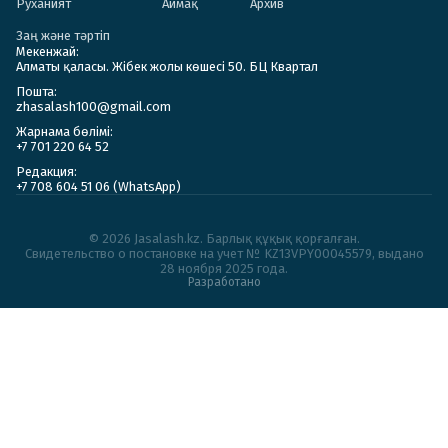
Руханият
Аймақ
Архив
Заң және тәртіп
Мекенжай:
Алматы қаласы. Жібек жолы көшесі 50. БЦ Квартал
Пошта:
zhasalash100@gmail.com
Жарнама бөлімі:
+7 701 220 64 52
Редакция:
+7 708 604 51 06 (WhatsApp)
© 2026 Jasalash.kz. Барлық құқық қорғалған.
Cвидетельство о постановке на учет № KZ13VPY00045579, выдано
28 ноября 2025 года.
Разработано