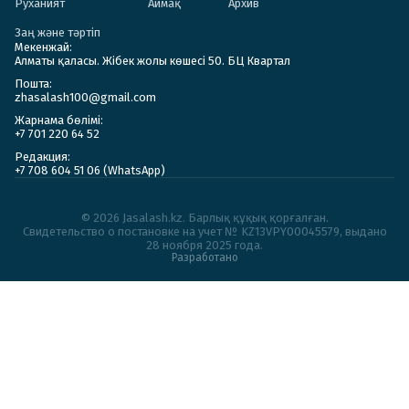
Руханият
Аймақ
Архив
Заң және тәртіп
Мекенжай:
Алматы қаласы. Жібек жолы көшесі 50. БЦ Квартал
Пошта:
zhasalash100@gmail.com
Жарнама бөлімі:
+7 701 220 64 52
Редакция:
+7 708 604 51 06 (WhatsApp)
© 2026 Jasalash.kz. Барлық құқық қорғалған.
Cвидетельство о постановке на учет № KZ13VPY00045579, выдано
28 ноября 2025 года.
Разработано