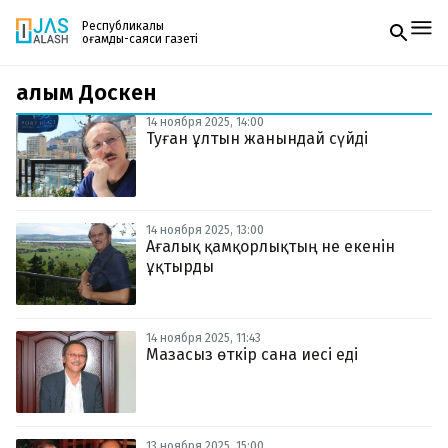
Республикалық
қоғамдық-саяси газеті
Ғалым Доскен
Жаңалықтар
Спорт
14 ноября 2025, 14:00
Газетке жазылу
Live
Туған ұлтын жанындай сүйді
PDF форматтағы газетті ай сайын электронды
Руханият
поштаңызға алып отырыңыз. Жаңа нөмір
Аймақ
шыққан сәтте сізге бірден жіберіледі. Тек email
Архив
енгізіңіз, біз қалғанын өзіміз жібереміз.
Заң және тәртіп
14 ноября 2025, 13:00
Ағалық қамқорлықтың не екенін
ұқтырды
Редакциямен байланыс
+7 708 604 51 06
Жарнама бөлімі
+7 701 220 64 52
Пошта
14 ноября 2025, 11:43
zhasalash100@gmail.com
Мазасыз өткір сана иесі еді
13 ноября 2025, 15:00