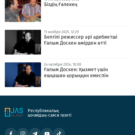
Біздің Ғалекең
11 ноября 2025, 12:29
Белгілі режиссер әрі әдебиетші
Ғалым Доскен өмірден өтті
24 октября 2024, 10:00
Ғалым Доскен: Қызмет үшін
ешқашан қорыққан емеспін
Республикалық
қоғамдық-саяси газеті