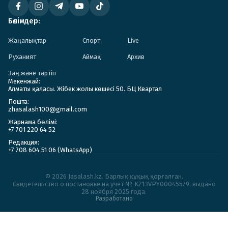
Бөлімдер:
Жаңалықтар
Спорт
Live
Руханият
Аймақ
Архив
Заң және тәртіп
Мекенжай:
Алматы қаласы. Жібек жолы көшесі 50. БЦ Квартал
Пошта:
zhasalash100@gmail.com
Жарнама бөлімі:
+7 701 220 64 52
Редакция:
+7 708 604 51 06 (WhatsApp)
© 2026 Jasalash.kz. Барлық құқық қорғалған.
Cвидетельство о постановке на учет № KZ13VPY00045579, выдано
28 ноября 2025 года.
Разработано