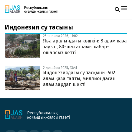
Республикалық
қоғамдық-саяси газеті
Индонезия су тасқыны
Жаңалықтар
Спорт
25 января 2026, 11:02
Газетке жазылу
Live
Ява аралындағы көшкін: 8 адам қаза
PDF форматтағы газетті ай сайын электронды
Руханият
тауып, 80-нен астамы хабар-
поштаңызға алып отырыңыз. Жаңа нөмір
Аймақ
ошарсыз кетті
шыққан сәтте сізге бірден жіберіледі. Тек email
Архив
енгізіңіз, біз қалғанын өзіміз жібереміз.
Заң және тәртіп
2 декабря 2025, 13:41
Индонезиядағы су тасқыны: 502
адам қаза тапты, миллиондаған
Редакциямен байланыс
+7 708 604 51 06
адам зардап шекті
Жарнама бөлімі
+7 701 220 64 52
Пошта
zhasalash100@gmail.com
Республикалық
қоғамдық-саяси газеті