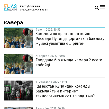
Республикалық
қоғамдық-саяси газеті
камера
Жаңалықтар
Спорт
9 июня 2026, 10:55
Газетке жазылу
Live
Хаменеи өлтірілгеннен кейін
PDF форматтағы газетті ай сайын электронды
Руханият
Ресейде Путинді қорғайтын бақылау
поштаңызға алып отырыңыз. Жаңа нөмір
Аймақ
жүйесі уақытша өшірілген
шыққан сәтте сізге бірден жіберіледі. Тек email
Архив
енгізіңіз, біз қалғанын өзіміз жібереміз.
Заң және тәртіп
21 апреля 2026, 09:56
Елордада бір жылда камера 2 есеге
көбейді
Редакциямен байланыс
+7 708 604 51 06
Жарнама бөлімі
+7 701 220 64 52
Пошта
18 сентября 2025, 13:03
zhasalash100@gmail.com
Қазақстан Қытайдан қоғамды
бақылайтын интернет
технологиясын сатып алды ма?
8 декабря 2023, 16:20