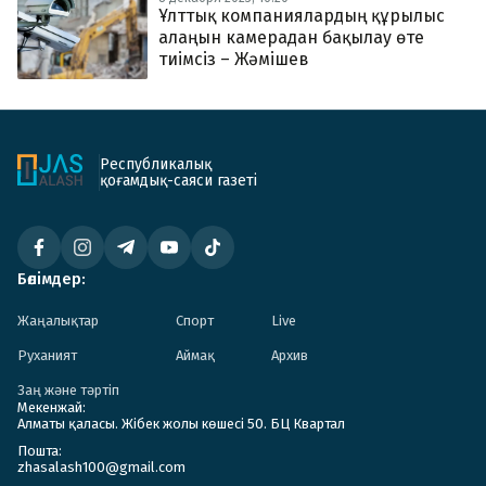
Ұлттық компаниялардың құрылыс
алаңын камерадан бақылау өте
тиімсіз – Жәмішев
Республикалық
қоғамдық-саяси газеті
Бөлімдер:
Жаңалықтар
Спорт
Live
Руханият
Аймақ
Архив
Заң және тәртіп
Мекенжай:
Алматы қаласы. Жібек жолы көшесі 50. БЦ Квартал
Пошта:
zhasalash100@gmail.com