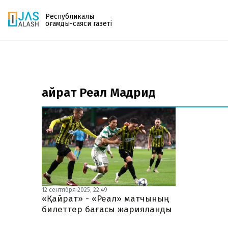
Республикалық
қоғамдық-саяси газеті
Газетке жазылу
PDF форматтағы газетті ай сайын электронды
Қайрат Реал Мадрид
поштаңызға алып отырыңыз. Жаңа нөмір
шыққан сәтте сізге бірден жіберіледі. Тек email
енгізіңіз, біз қалғанын өзіміз жібереміз.
12 сентября 2025, 22:49
«Қайрат» - «Реал» матчының
билеттер бағасы жарияланды