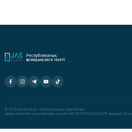
Республикалық
қоғамдық-саяси газеті
© 2026 Jasalash.kz. Барлық құқық қорғалған.
Cвидетельство о постановке на учет № KZ13VPY00045579, выдано 28 но