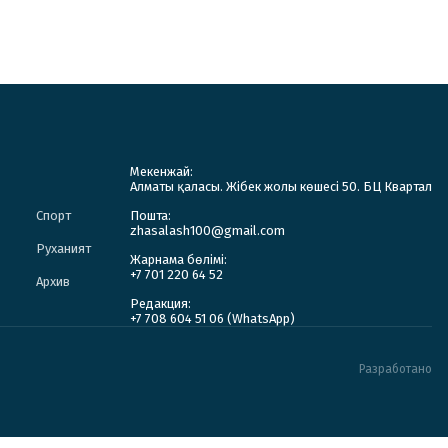
Мекенжай:
Алматы қаласы. Жібек жолы көшесі 50. БЦ Квартал
Спорт
Пошта:
zhasalash100@gmail.com
Руханият
Жарнама бөлімі:
+7 701 220 64 52
Архив
Редакция:
+7 708 604 51 06 (WhatsApp)
Разработано