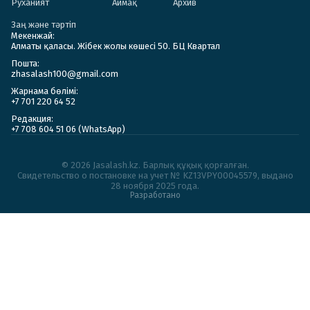
Руханият
Аймақ
Архив
Заң және тәртіп
Мекенжай:
Алматы қаласы. Жібек жолы көшесі 50. БЦ Квартал
Пошта:
zhasalash100@gmail.com
Жарнама бөлімі:
+7 701 220 64 52
Редакция:
+7 708 604 51 06 (WhatsApp)
© 2026 Jasalash.kz. Барлық құқық қорғалған.
Cвидетельство о постановке на учет № KZ13VPY00045579, выдано
28 ноября 2025 года.
Разработано