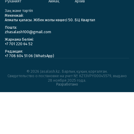
Руханият
Аймақ
Архив
Заң және тәртіп
Мекенжай:
Алматы қаласы. Жібек жолы көшесі 50. БЦ Квартал
Пошта:
zhasalash100@gmail.com
Жарнама бөлімі:
+7 701 220 64 52
Редакция:
+7 708 604 51 06 (WhatsApp)
© 2026 Jasalash.kz. Барлық құқық қорғалған.
Cвидетельство о постановке на учет № KZ13VPY00045579, выдано
28 ноября 2025 года.
Разработано