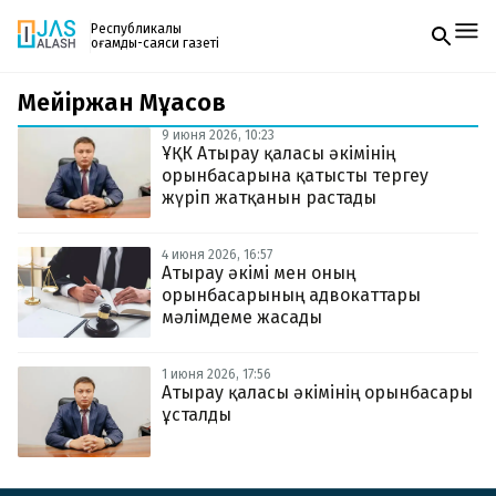
Республикалық
қоғамдық-саяси газеті
Мейіржан Мұқасов
Жаңалықтар
Спорт
9 июня 2026, 10:23
Газетке жазылу
Live
ҰҚК Атырау қаласы әкімінің
PDF форматтағы газетті ай сайын электронды
Руханият
орынбасарына қатысты тергеу
поштаңызға алып отырыңыз. Жаңа нөмір
Аймақ
жүріп жатқанын растады
шыққан сәтте сізге бірден жіберіледі. Тек email
Архив
енгізіңіз, біз қалғанын өзіміз жібереміз.
Заң және тәртіп
4 июня 2026, 16:57
Атырау әкімі мен оның
орынбасарының адвокаттары
Редакциямен байланыс
+7 708 604 51 06
мәлімдеме жасады
Жарнама бөлімі
+7 701 220 64 52
Пошта
1 июня 2026, 17:56
zhasalash100@gmail.com
Атырау қаласы әкімінің орынбасары
ұсталды