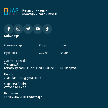
Республикалық
қоғамдық-саяси газеті
Бөлімдер:
Жаңалықтар
Спорт
Live
Руханият
Аймақ
Архив
Заң және тәртіп
Мекенжай:
Алматы қаласы. Жібек жолы көшесі 50. БЦ Квартал
Пошта:
zhasalash100@gmail.com
Жарнама бөлімі:
+7 701 220 64 52
Редакция:
+7 708 604 51 06 (WhatsApp)