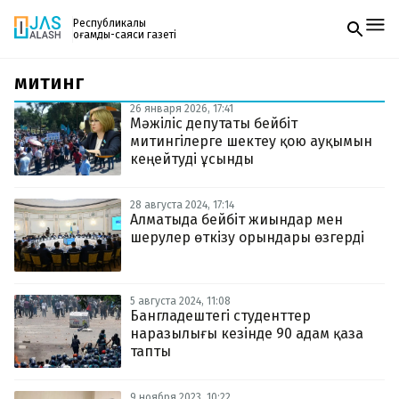
Республикалық
қоғамдық-саяси газеті
митинг
Жаңалықтар
Спорт
26 января 2026, 17:41
Газетке жазылу
Live
Мәжіліс депутаты бейбіт
PDF форматтағы газетті ай сайын электронды
Руханият
митингілерге шектеу қою ауқымын
поштаңызға алып отырыңыз. Жаңа нөмір
Аймақ
кеңейтуді ұсынды
шыққан сәтте сізге бірден жіберіледі. Тек email
Архив
енгізіңіз, біз қалғанын өзіміз жібереміз.
Заң және тәртіп
28 августа 2024, 17:14
Алматыда бейбіт жиындар мен
шерулер өткізу орындары өзгерді
Редакциямен байланыс
+7 708 604 51 06
Жарнама бөлімі
+7 701 220 64 52
Пошта
5 августа 2024, 11:08
zhasalash100@gmail.com
Бангладештегі студенттер
наразылығы кезінде 90 адам қаза
тапты
9 ноября 2023, 10:22