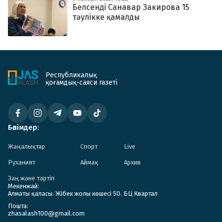
Белсенді Санавар Закирова 15
тәулікке қамалды
Республикалық
қоғамдық-саяси газеті
Бөлімдер:
Жаңалықтар
Спорт
Live
Руханият
Аймақ
Архив
Заң және тәртіп
Мекенжай:
Алматы қаласы. Жібек жолы көшесі 50. БЦ Квартал
Пошта:
zhasalash100@gmail.com