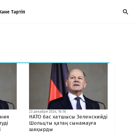
Және Тәртіп
23 декабря 2024, 16:16
ания
НАТО бас хатшысы Зеленскийді
туді
Шольцты қатаң сынамауға
і
шақырды