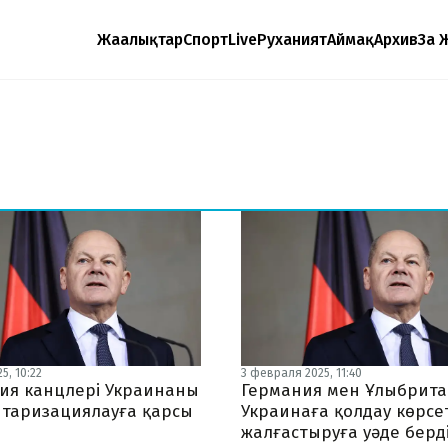
Жаңалықтар
Спорт
Live
Руханият
Аймақ
Архив
Заң 
5, 10:22
3 февраля 2025, 11:40
ия канцлері Украинаны
Германия мен Ұлыбрит
таризациялауға қарсы
Украинаға қолдау көрсе
жалғастыруға уәде берд