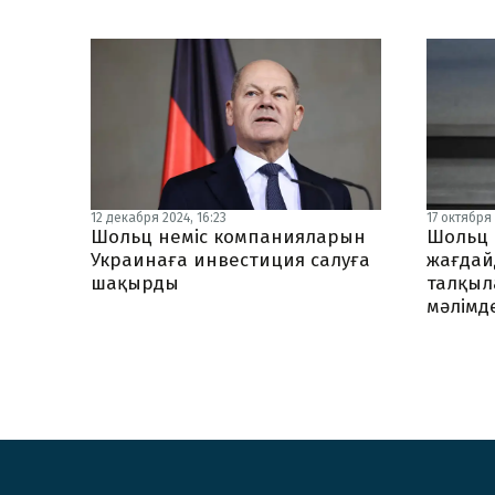
12 декабря 2024, 16:23
17 октября 
Шольц неміс компанияларын
Шольц 
Украинаға инвестиция салуға
жағдай
шақырды
талқыл
мәлімд