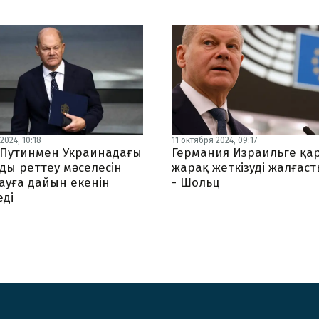
2024, 10:18
11 октября 2024, 09:17
Путинмен Украинадағы
Германия Израильге қар
ды реттеу мәселесін
жарақ жеткізуді жалғас
ауға дайын екенін
- Шольц
еді