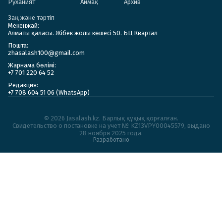
Руханият
Аймақ
Архив
Заң және тәртіп
Мекенжай:
Алматы қаласы. Жібек жолы көшесі 50. БЦ Квартал
Пошта:
zhasalash100@gmail.com
Жарнама бөлімі:
+7 701 220 64 52
Редакция:
+7 708 604 51 06 (WhatsApp)
© 2026 Jasalash.kz. Барлық құқық қорғалған.
Cвидетельство о постановке на учет № KZ13VPY00045579, выдано
28 ноября 2025 года.
Разработано