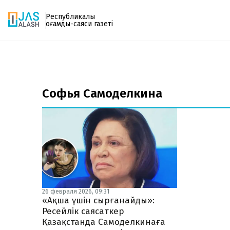
Республикалық
қоғамдық-саяси газеті
Газетке жазылу
PDF форматтағы газетті ай сайын электронды
Софья Самоделкина
поштаңызға алып отырыңыз. Жаңа нөмір
шыққан сәтте сізге бірден жіберіледі. Тек email
енгізіңіз, біз қалғанын өзіміз жібереміз.
26 февраля 2026, 09:31
«Ақша үшін сырғанайды»:
Ресейлік саясаткер
Қазақстанда Самоделкинаға