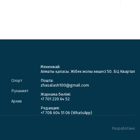
Мекенжай:
Алматы қаласы. Жібек жолы көшесі 50. БЦ Квартал
Спорт
Пошта:
zhasalash100@gmail.com
Руханият
Жарнама бөлімі:
+7 701 220 64 52
Архив
Редакция:
+7 708 604 51 06 (WhatsApp)
Разработано