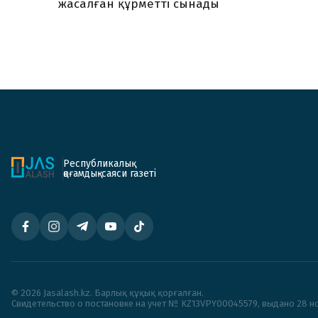
жасалған құрметті сынады
Республикалық
қоғамдық-саяси газеті
© 2026 Jasalash.kz. Барлық құқық қорғалған.
Cвидетельство о постановке на учет № KZ13VPY00045579, выдано 28 но