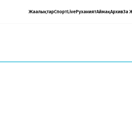
Жаңалықтар
Спорт
Live
Руханият
Аймақ
Архив
Заң 