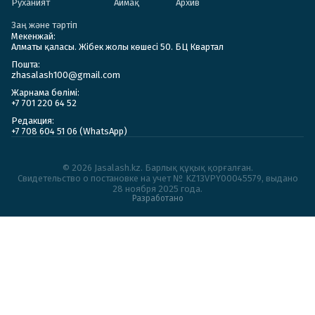
Руханият
Аймақ
Архив
Заң және тәртіп
Мекенжай:
Алматы қаласы. Жібек жолы көшесі 50. БЦ Квартал
Пошта:
zhasalash100@gmail.com
Жарнама бөлімі:
+7 701 220 64 52
Редакция:
+7 708 604 51 06 (WhatsApp)
© 2026 Jasalash.kz. Барлық құқық қорғалған.
Cвидетельство о постановке на учет № KZ13VPY00045579, выдано
28 ноября 2025 года.
Разработано