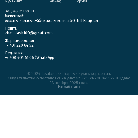
Руханият
Аймақ
Архив
Заң және тәртіп
Мекенжай:
Алматы қаласы. Жібек жолы көшесі 50. БЦ Квартал
Пошта:
zhasalash100@gmail.com
Жарнама бөлімі:
+7 701 220 64 52
Редакция:
+7 708 604 51 06 (WhatsApp)
© 2026 Jasalash.kz. Барлық құқық қорғалған.
Cвидетельство о постановке на учет № KZ13VPY00045579, выдано
28 ноября 2025 года.
Разработано