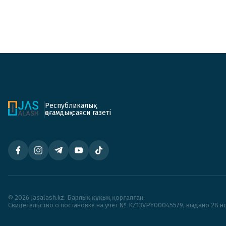
Республикалық
қоғамдық-саяси газеті
© 2026 Jasalash.kz. Барлық құқық қорғалған.
Cвидетельство о постановке на учет № KZ13VPY00045579, выдано 28 но