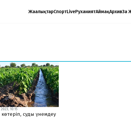
Жаңалықтар
Спорт
Live
Руханият
Аймақ
Архив
Заң 
2023, 10:15
 көтеріп, суды үнемдеу