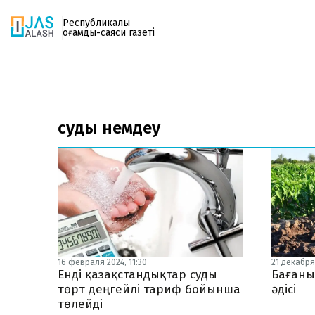
Республикалық
қоғамдық-саяси газеті
Газетке жазылу
PDF форматтағы газетті ай сайын электронды
суды үнемдеу
поштаңызға алып отырыңыз. Жаңа нөмір
шыққан сәтте сізге бірден жіберіледі. Тек email
енгізіңіз, біз қалғанын өзіміз жібереміз.
16 февраля 2024, 11:30
21 декабря 
Енді қазақстандықтар суды
Бағаны
төрт деңгейлі тариф бойынша
әдісі
төлейді