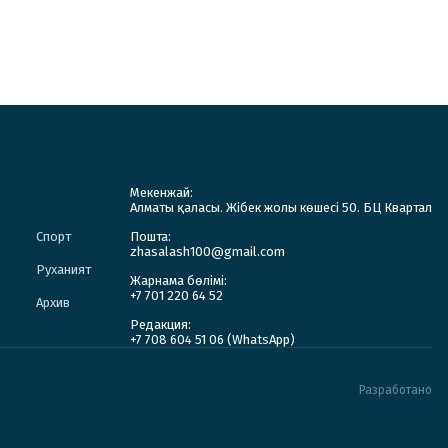
Мекенжай:
Алматы қаласы. Жібек жолы көшесі 50. БЦ Квартал
Спорт
Пошта:
zhasalash100@gmail.com
Руханият
Жарнама бөлімі:
+7 701 220 64 52
Архив
Редакция:
+7 708 604 51 06 (WhatsApp)
Разработано